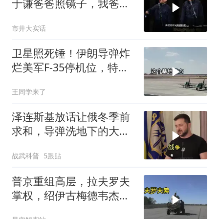
于谦爸爸照镜子，我爸爸
东方不败呀，两口子长反
市井大实话
了
卫星照死锤！伊朗导弹炸
烂美军F-35停机位，特朗
普这回真兜不住了
王同学来了
泽连斯基放话让俄冬季前
求和，导弹洗地下的大饼
画给谁看
战武科普
5跟贴
普京重组高层，拉夫罗夫
掌权，绍伊古梅德韦杰夫
去向成谜