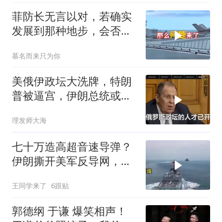
菲防长无言以对，若确实
发展到那种地步，会否上
前线
慕名而来只为你
美俄伊政坛大洗牌，特朗
普被逼宫，伊朗总统或下
台，普京有麻烦了
理发师大海
七十万造高超音速导弹？
伊朗撕开美军反导网，炸
出中国工业底牌
王同学来了
6跟贴
郭德纲 于谦 爆笑相声！