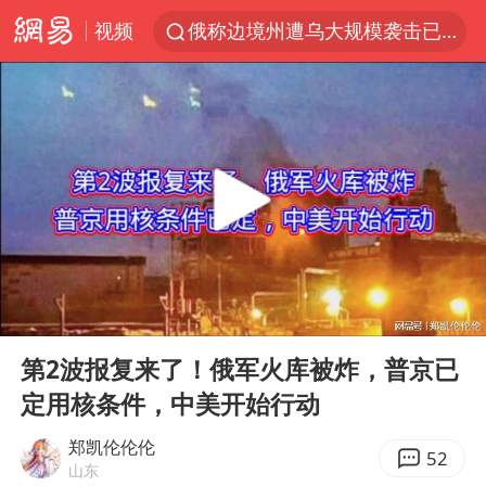
视频
俄称边境州遭乌大规模袭击已致13伤
《披荆斩棘2026》阵容官宣
杭州机场已取消航班388架次
中国籍豪华游艇富商之子在泰国被杀
白海豚北上或致京津冀暴雨
美将每月供乌爱国者拦截导弹
国足U17与阿森纳决赛取消 并列冠军
00:00
09:16
新疆一婚礼线上邀请引热议
Play
Ent
full
《龙餐馆》 冲奖
第2波报复来了！俄军火库被炸，普京已
定用核条件，中美开始行动
世界第1特鲁姆普斯诺克中国赛一轮游
上门女婿出轨女邻居多年被判重婚罪
郑凯伦伦伦
52
山东