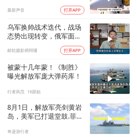
最新声音
打开APP
乌军换帅战术迭代，战场
态势出现转变，俄军面临
严峻兵员压力
邮轮摄影师阿嗵
打开APP
被蒙十几年蒙！《制胜》
曝光解放军庞大弹药库！
行者风范
16跟贴
8月1日，解放军亮剑黄岩
岛，美军已打退堂鼓.菲律
宾别无选择
奇迹游行者