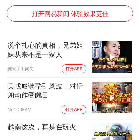
构建更高水平的全民健身公共服务体系
云南一男子胃中取出180颗铁钉
打开网易新闻 体验效果更佳
景区回应“麦积山石窟看完需2000元”
曹颖儿子首次演长剧
说个扎心的真相，兄弟姐
以军士兵把枪口对准中国记者
妹从来不是一家人
奋力开创中国式现代化建设新局面
糖果手工问问
打开APP
美战略调整引风波，对伊
朗动作受瞩目
打开APP
NCTDREAM
越南这次，真是在玩火