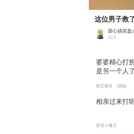
00:00
Play
这位男子救
甜心搞笑盘
四川
婆婆精心打
是另一个人
枝芷爆笑
1跟贴
相亲过来打
竖笛小魔王