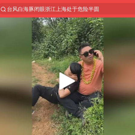
台风白海豚闭眼浙江上海处于危险半圆
香港宏福苑火灾或由烟头引起
网约车司机充电时猝死保险拒赔
中国父女泰国骑摩托车坠崖1死1伤
白海豚将正面袭击贯穿浙江
周末打虎 宋致远被查
温州发布告全体市民书：非必要不外出
刘浩存百花奖开幕式红裙起舞
郑丽文：台湾从来没有“独立”过
万岁山接盘烂尾恒大文旅城
泰国初中生饮弹自尽前开了26枪