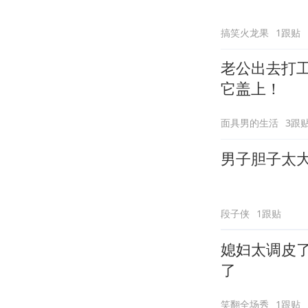
搞笑火龙果
1跟贴
老公出去打
它盖上！
面具男的生活
3跟
男子胆子太
段子侠
1跟贴
媳妇太调皮
了
笑翻全场秀
1跟贴