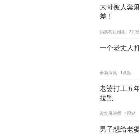
大哥被人套
差！
搞笑梅姐姐姐
27跟
一个老丈人
全新搞笑
1跟贴
老婆打工五
拉黑
趣笑魔法师
1跟贴
男子想给老