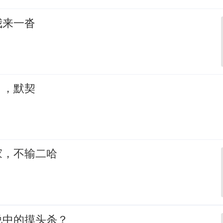
我来一沓
，，默契
家，不输二哈
说中的摸头杀？