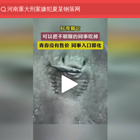
河南重大刑案嫌犯夏某钢落网
光影经济撬动暑期消费新蓝海
浙江上海等地有大雨或暴雨
新疆优化调整景区内自驾服务费
黄金牛市回来了吗
央视新主播李秋莹孙亚鹏亮相
情侣平潭拍日出坠崖1死1伤
倪萍赵雅芝同框亮相红毯
台当局重金为“台独”织“皇帝新衣”
白海豚将正面袭击贯穿浙江
《欢迎来龙餐馆》口碑