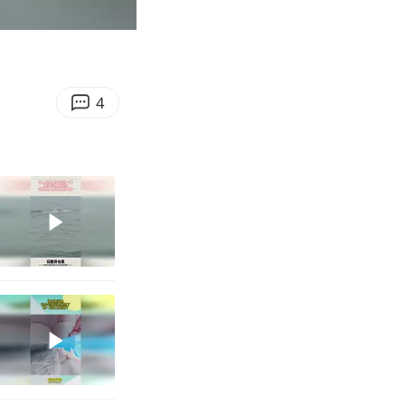
00:10
Enter
fullscreen
4