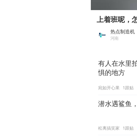
00:00
Play
上着班呢，
热点制造机
河南
有人在水里
惧的地方
宛如开心果
1跟贴
潜水遇鲨鱼
松离搞笑家
1跟贴