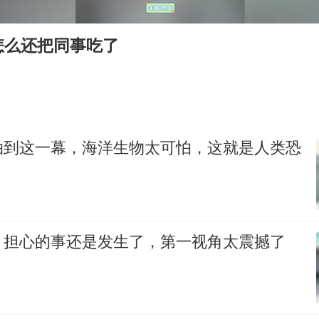
微信又有新功能，你可以“撤回”你的撤回了！
几元成本的AI广告导致千万市值蒸发
怎么还把同事吃了
酒店回应车内过夜被收150元
杭州全市有序停课
商场现钱学森巨幅海报 负责人回应
“不怕六爷挂得多 就怕六爷挂一颗”
拍到这一幕，海洋生物太可怕，这就是人类恐
全民健身事业高质量发展
乐享全民健身 共筑健康中国
，担心的事还是发生了，第一视角太震撼了