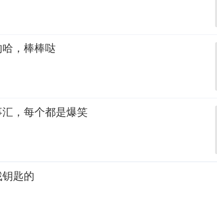
的哈，棒棒哒
事汇，每个都是爆笑
找钥匙的