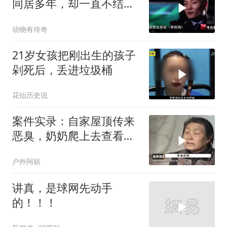
同居多年，却一直不结
婚，警方深入调查
动物有传奇
21岁女孩把刚出生的孩子
剁死后，丢进垃圾桶
花仙历史说
案件实录：自家屋顶传来
恶臭，奶奶爬上去查看，
被惊人一幕吓腿软
户外阿崭
讲真，是球网先动手
的！！！