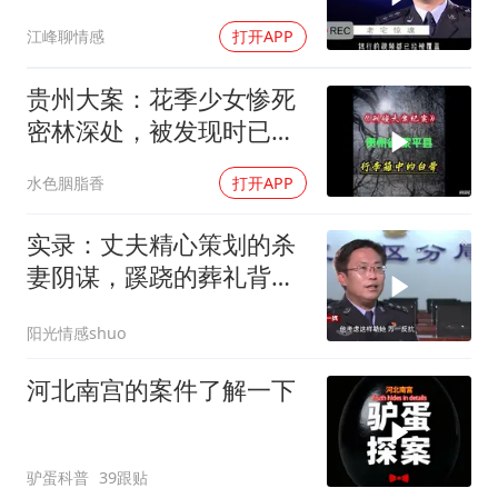
令人难以置信
江峰聊情感
打开APP
贵州大案：花季少女惨死
密林深处，被发现时已成
为一堆白骨！
水色胭脂香
打开APP
实录：丈夫精心策划的杀
妻阴谋，蹊跷的葬礼背
后，真相太吓人
阳光情感shuo
河北南宫的案件了解一下
驴蛋科普
39跟贴