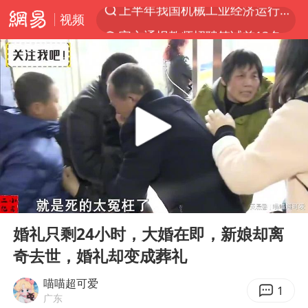
视频
官方通报教师招聘笔试前13名被淘汰
河南撤回“领导带薪错峰休假”通知
泰国枪击案凶手先杀祖父母后行凶
A股三大股指收涨
台风“白海豚”体型变大！环流面积接近13个浙江那么大
宇树科技中一签需缴款7.54万元
泰国校园枪击案死亡人数升至7人
00:00
12:16
四川宜宾市高县发生4.9级地震
Play
Ent
full
“立秋的第一杯奶茶”又爆单了
婚礼只剩24小时，大婚在即，新娘却离
奇去世，婚礼却变成葬礼
国防部：中国军队坚决反制任何闹海挑衅图谋
台湾海峡南口北上船舶实施交通管制
喵喵超可爱
1
广东