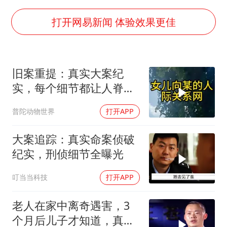
方程豹钛9新车申报
瑞众保险员工爆料公司违规行为
打开网易新闻 体验效果更佳
向鹏0-3不敌张本智和
命案逃犯躲进深山21年活得像野人
旧案重提：真实大案纪
Meta重新支棱起来了吗
实，每个细节都让人脊背
东方之约 相约未来
发凉
普陀动物世界
打开APP
大案追踪：真实命案侦破
纪实，刑侦细节全曝光
叮当当科技
打开APP
老人在家中离奇遇害，3
个月后儿子才知道，真相