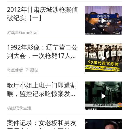
2012年甘肃庆城涉枪案侦
破纪实【一】
游戏星GameStar
1992年影像：辽宁营口公
判大会，一次枪毙17人，
犯人临刑前唱歌
奇点使者
71跟贴
歌厅小姐上班开门即遭割
喉，监控记录吃惊案发全
过程
杨姐记录生活
案件记录：女老板和男友