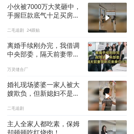
小伙被7000万大奖砸中，
手握巨款底气十足买房不
问价！
二毛追剧
24跟贴
离婚手续刚办完，我借调
中央部委，隔天前妻带新
欢来单位示威
万灵缝合厂
婚礼现场婆婆一家人被大
嫂欺负，但新媳妇不是好
惹的！
二毛追剧
主人全家人都吃素，保姆
却顿顿吃红烧肉！