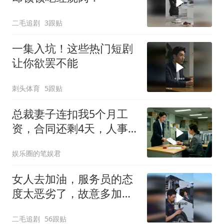
二毛追剧
3跟贴
一集入坑！这些热门短剧
让你欲罢不能
刺头体育
5跟贴
总裁妻子连扣我5个月工
资，合同还剩4天，人事
通知涨薪续签，我
娱乐圈的笔娱君
女人去加油，服务员的态
度太恶劣了，故意多加油
多收钱！
二毛追剧
56跟贴