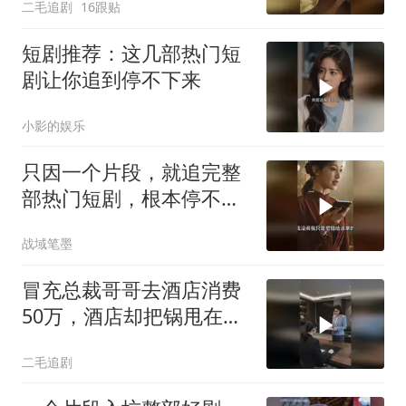
二毛追剧
16跟贴
短剧推荐：这几部热门短
剧让你追到停不下来
小影的娱乐
只因一个片段，就追完整
部热门短剧，根本停不下
来！
战域笔墨
冒充总裁哥哥去酒店消费
50万，酒店却把锅甩在总
裁头上！
二毛追剧