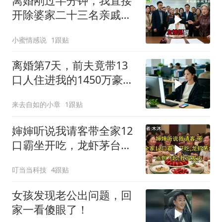
离婚刚过半分钟，我直接
开除婆家二十三名亲戚，
婆婆逢人就说，这家公司
小蜜情感说
1跟贴
归她儿子管理
离婚第7天，前夫竟带13
口人住进我的1450万豪
宅，一开门全傻眼
来去自如的小章
1跟贴
婶婶听说我请客带全家12
口霸坐开吃，龙虾茅台点
到飞起，我没发
叮当当科技
4跟贴
女孩发现老公出问题，回
家一看傻眼了！