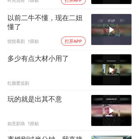
时光混剪
1跟贴
打开APP
以前二牛不懂，现在二妞
懂了
悦悦看剧
1跟贴
打开APP
多少有点大材小用了
红颜爱追剧
玩的就是出其不意
如意剧场
1跟贴