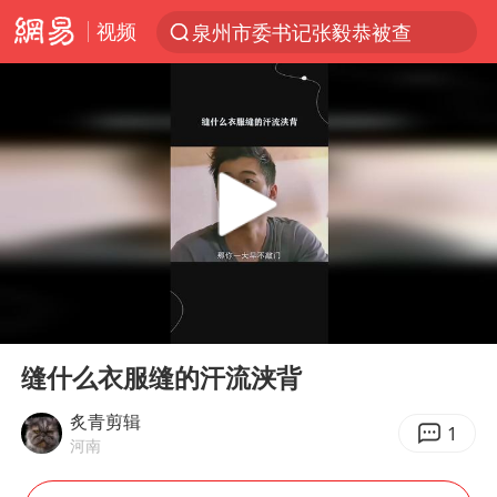
视频
泉州市委书记张毅恭被查
“电影+”如何激发千亿级消费新活力？
全球首个长时储能一体化产业园量产
台风白海豚已进入24小时警戒线
中国女篮70-67险胜尼日利亚女篮
上海：台风白海豚或将带来龙卷风
四川宜宾市高县4.9级地震致1人死亡
00:00
00:17
名创优品回应女子吐槽内裤质量差
Play
Ent
full
出口禁令驱动有色板块大涨
缝什么衣服缝的汗流浃背
中巨芯：上半年归母净利润1405.77万元
炙青剪辑
1
河南
秋天的第一杯奶茶到底有多火