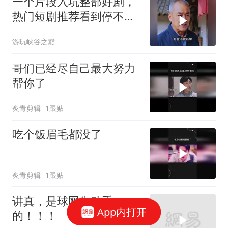
一个片段入坑整部好剧，
热门短剧推荐看到停不下
来
游玩峡谷之巅
哥们已经尽自己最大努力
帮你了
炙青剪辑
1跟贴
吃个饭眉毛都没了
炙青剪辑
1跟贴
讲真，是球网先动手
App内打开
的！！！