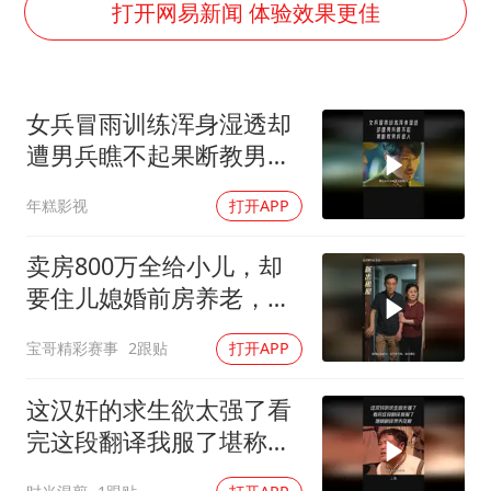
38岁演员求职万岁山NPC成功
打开网易新闻 体验效果更佳
国乒男单横滨冠军赛全军覆没
U17国足三连胜晋级明日之星半决赛
女兵冒雨训练浑身湿透却
美股存储板块集体大跌
遭男兵瞧不起果断教男兵
胡彦斌获《歌手2026》歌王
做人
年糕影视
打开APP
东航：国内客票提前14天免费退改
胜宏科技：股票交易异常波动
卖房800万全给小儿，却
夯实基础开新局
要住儿媳婚前房养老，她
用法律守住边界
宝哥精彩赛事
2跟贴
打开APP
这汉奸的求生欲太强了看
完这段翻译我服了堪称翻
译界天花板