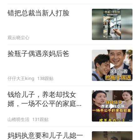
错把总裁当新人打脸
观云晓尘心
捡瓶子偶遇亲妈后爸
仔仔大王king
138跟贴
钱给儿子，养老却找女
婿，一场不公平的家庭较
量
山楂唠生活
131跟贴
妈妈执意要和儿子儿媳一