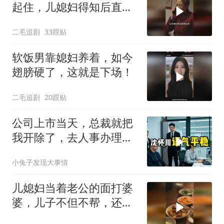
起住，儿媳妇得知后直接
怒了！
二毛追剧
33跟贴
软饭男靠媳妇养着，如今
翅膀硬了，这就是下场！
二毛追剧
20跟贴
公司上市当天，总裁就把
我开除了，去人事办理离
职手续时，
小兔子发现大事情
儿媳妇当着老公的面打婆
婆，儿子不但不帮，还助
纣为虐！