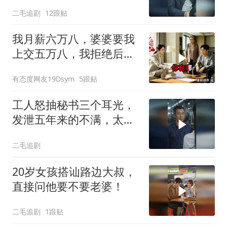
二毛追剧
12跟贴
我月薪六万八，婆婆要我
上交五万八，我拒绝后她
换了门锁，12天后我决意
有态度网友19Dsym
5跟贴
离婚
工人怒抽秘书三个耳光，
发泄五年来的不满，太解
气了！
二毛追剧
20岁女孩搭讪路边大叔，
直接问他要不要老婆！
二毛追剧
1跟贴