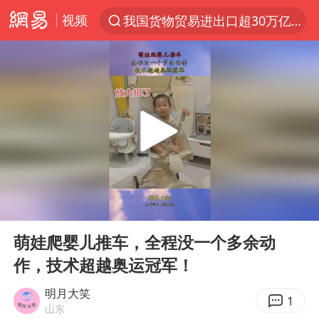
视频
我国货物贸易进出口超30万亿元
上半年我国机械工业经济运行稳中有进
官方通报教师招聘笔试前13名被淘汰
河南撤回“领导带薪错峰休假”通知
泰国枪击案凶手先杀祖父母后行凶
台风“白海豚”体型变大！环流面积接近13个浙江那么大
泰国校园枪击案死亡人数升至7人
00:00
00:10
东航新规：提前14天可免费退改签
Play
Ent
full
国防部：坚决反制任何闹海挑衅图谋
萌娃爬婴儿推车，全程没一个多余动
作，技术超越奥运冠军！
四川宜宾地震网友称睡觉被摇醒
曝美拒绝乌增购“爱国者”导弹请求
明月大笑
1
山东