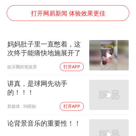
陕西省委书记赶赴柞水县杏坪镇
女孩摆摊卖菌子时收到北大通知书
打开网易新闻 体验效果更佳
改名后的“青海拉面”店
命案逃犯躲进深山21年活得像野人
妈妈肚子里一直憋着，这
广岛核爆81周年央视播《奥本海默》
次终于能痛快地施展开了
全球百万人“花钱干农活”
娱乐圈的笔娱君
打开APP
DeepSeek投资宇树科技意味什么
东方之约 相约未来
讲真，是球网先动手
的！！！
新媒体
39跟贴
打开APP
论背景音乐的重要性！！