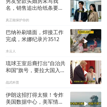
男友全款买婚房未写我
名，销售追出给纸条要电
话
真正能保护你的
巴纳补刷墙面，焊接工作
完成，米娜纪录片3512
水云人
琉球王室后裔打出“自治共
和国”旗号，要拉大国入局
制衡美日
战武科普
伊朗这招打得太狠！专炸
美国数据中心，美军情报