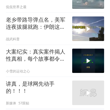
系统直接瘫痪，比封海峡
侃侃世界之最
还致命
老乡带路导弹点名，美军
连夜拔腿就跑：伊朗这波
操作把霸权底裤撕了个精
战武科普
光
大案纪实：真实案件揭人
性真相，每个故事都令人
震撼
小雪的运动之心
讲真，是球网先动手
的！！！
新媒体
57跟贴