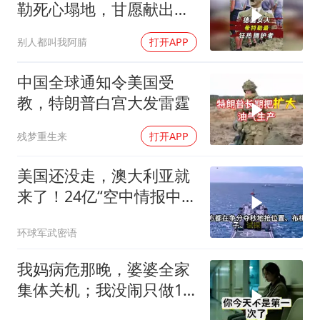
勒死心塌地，甘愿献出一
切？
别人都叫我阿腈
打开APP
中国全球通知令美国受
教，特朗普白宫大发雷霆
残梦重生来
打开APP
美国还没走，澳大利亚就
来了！24亿“空中情报中
心”刚到手就杀入南海
环球军武密语
我妈病危那晚，婆婆全家
集体关机；我没闹只做1
事，6天后她打来电话：