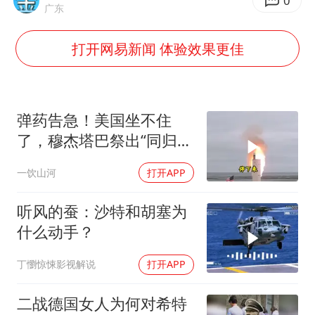
5万小车卖不动 微型代步车集体遇冷
0
广东
湖北启动重大气象灾害三级应急响应
打开网易新闻 体验效果更佳
白海豚路径图
周星驰妈妈现身香港首映礼
56岁刘奕君跟13岁女儿合跳
弹药告急！美国坐不住
大疆错失宇树
了，穆杰塔巴祭出“同归于
尽”绝招，暴露致命短板
从科技创新看开局起步的时与势
一饮山河
打开APP
听风的蚕：沙特和胡塞为
什么动手？
丁懰惊悚影视解说
打开APP
二战德国女人为何对希特