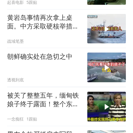
起喜电影
5跟贴
你是不是疯了？
黄岩岛事情再次拿上桌
面。中方采取硬核举措，
引发了各方的大量关注，
战域笔墨
一起来听听
朝鲜确实处在急切之中
透视到底
被关了整整五年，缅甸铁
娘子终于露面！整个东南
亚都紧张了？
一念痴狂
1跟贴