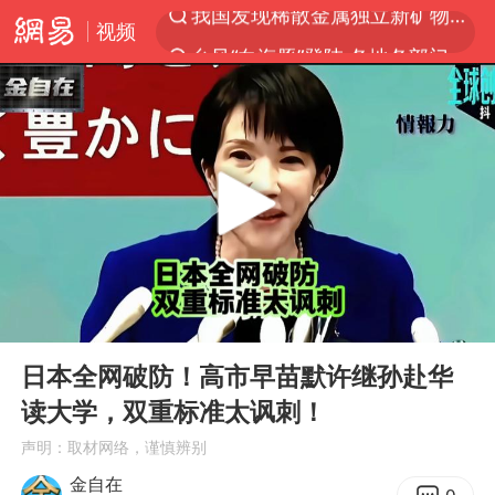
视频
台风“白海豚”登陆 各地各部门全力应对
部分银行上调存款利率
小沈阳加盟《披荆斩棘》
新疆生产建设兵团生态环境局原局长被查
朱一龙的鼻子怎么了
上海暴雨已致多处积水
三预警齐发 11个省份有大到暴雨
00:00
05:27
上海地铁4条线路全线停运
Play
Ent
full
上海鼓励居家办公
日本全网破防！高市早苗默许继孙赴华
读大学，双重标准太讽刺！
4.2平卫生间补漏注胶花1.55万
声明：取材网络，谨慎辨别
国乒连续两站无缘冠军
金自在