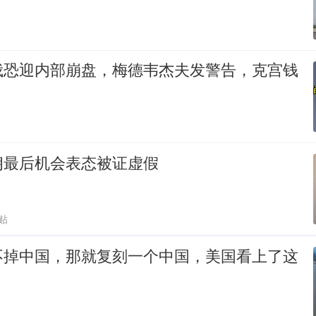
俄恐迎内部崩盘，梅德韦杰夫发警告，克宫钱
朗最后机会表态被证虚假
贴
不掉中国，那就复刻一个中国，美国看上了这