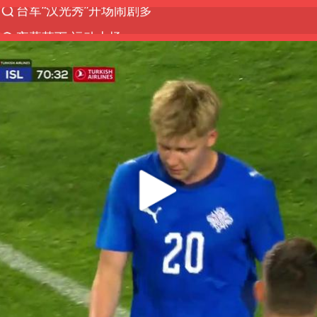
夜幕落下 运动上场
泰交通部副部长回应中国人遭歧视手势
改名后的“青海拉面”店
泸溪河：桃酥吃出金属牙冠视频不实
1岁宝宝碰坏纸巾盒 宝妈被索赔924元
985博士后被曝在妻子孕期出轨后续
男子结婚8年3个女儿均非亲生
台风白海豚逼近 暴雨大暴雨来袭
“空调24小时开着更省电”不实
男子杀人后逃进深山21年活得像野人
公司“上四休三”但要降薪1000元