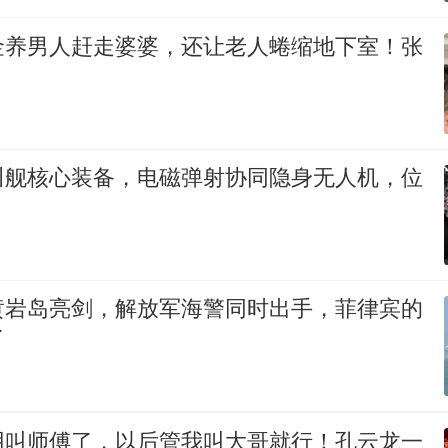
金养男人赶走婆婆，还让老人蜷缩地下室！张
川舰核心装备，电磁弹射协同隐身无人机，位
黄岩岛亮剑，解放军海警同时出手，菲律宾的
了
用叫师傅了，以后管我叫大哥就行！孔云龙一