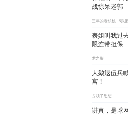
战惊呆老郭
三年的老核桃
6跟
表姐叫我过
限连带担保
术之影
大鹅退伍兵
宫！
占领了思想
讲真，是球