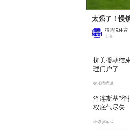
00:00
Play
太强了！慢镜
猫熊说体育
上海
抗美援朝结
理门户了
娱乐喵喵说
泽连斯基“举
权底气尽失
环球谈军武