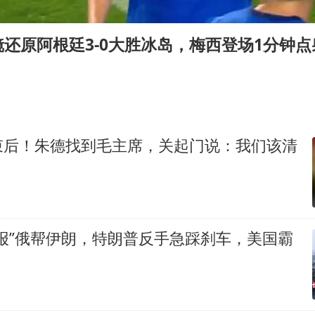
47岁妈妈突然产女 26岁女儿：很震惊
97岁英国奶奶飞上天再破吉尼斯纪录
还原阿根廷3-0大胜冰岛，梅西登场1分钟点
中国稀土盘中涨停
OpenAI为免费用户升级GPT-5.6 Luna
“中国蔬菜之乡”最高温达41.8℃
27岁女子成组织卖淫集团主犯被通缉
束后！朱德找到毛主席，关起门说：我们该清
如何把百年大党建设得更加坚强有力？
报”俄帮伊朗，特朗普反手急踩刹车，美国霸