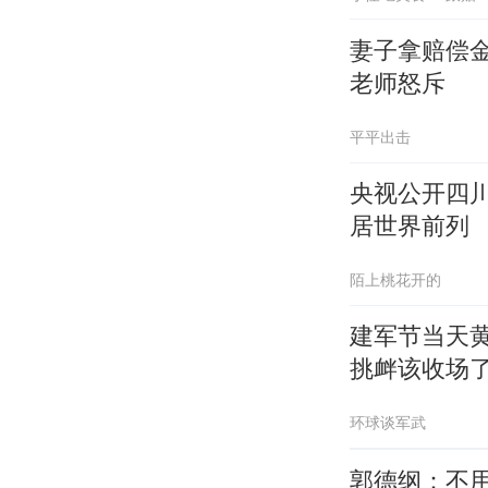
妻子拿赔偿
老师怒斥
平平出击
央视公开四
居世界前列
陌上桃花开的
建军节当天
挑衅该收场
环球谈军武
郭德纲：不