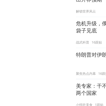
解锁世界风云
危机升级，
袋子见底
战武科普
16跟贴
特朗普对伊
聚焦热点内幕
16跟
美专家：干
两个国家
小怪吃美食
1跟贴