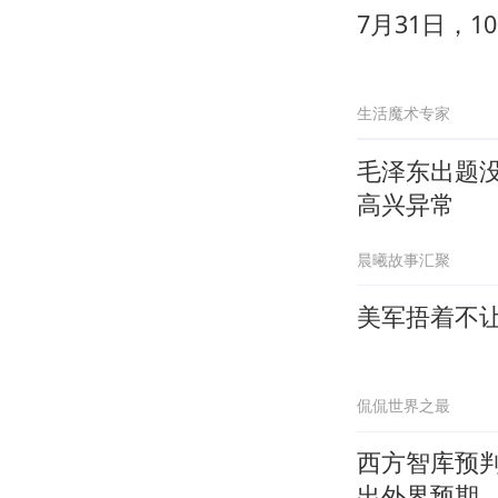
7月31日，
生活魔术专家
毛泽东出题
高兴异常
晨曦故事汇聚
美军捂着不
侃侃世界之最
西方智库预
出外界预期