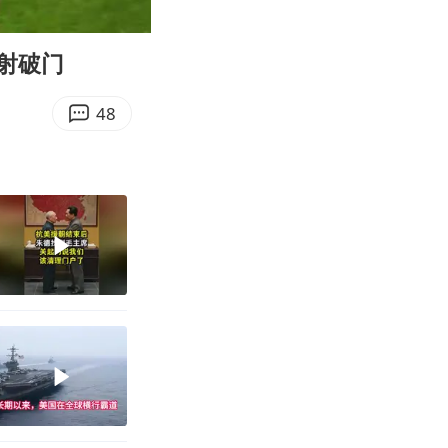
05:03
Enter
fullscreen
射破门
48