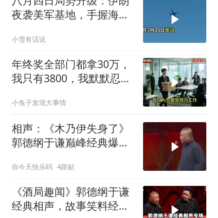
八月四日局势升级：伊朗
夜袭美军基地，手握海峡
筹码提出3000亿诉求
小雪有话说
年终奖全部门都拿30万，
我只有3800，我默默忍
受，七天后合同到期我离
小兔子发现大事情
职
相声：《木乃伊失身了》
郭德纲于谦巅峰经典爆笑
相声太搞笑太逗了
你今天快乐吗
4跟贴
《酒局趣闻》郭德纲于谦
经典相声，故事笑料经典