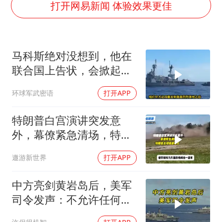
夏日经济乘“热”而上 消费市场向“新”而行
打开网易新闻 体验效果更佳
白海豚将正面袭击贯穿浙江
酒店回应车内过夜被收150元
马科斯绝对没想到，他在
黄金牛市回来了吗
联合国上告状，会掀起中
酒店花洒现排泄物住客索赔遭拒
方的4重反制
环球军武密语
打开APP
杭州全市有序停课
36岁男演员成景区NPC后人气爆棚
特朗普白宫演讲突发意
乐享全民健身 共筑健康中国
外，幕僚紧急清场，特朗
普出现健康疑云！
遨游新世界
打开APP
中方亮剑黄岩岛后，美军
司令发声：不允许任何国
家主宰印太