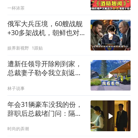
不断！
一杯浓茶
俄军大兵压境，60艘战舰
+30多架战机，朝鲜也对
日发出警告
娱界新视野
1跟贴
遭新任领导开除刚到家，
总裁妻子勒令我立刻返
岗，我直言她无权命令我
林子说事
年会31辆豪车没我的份，
辞职后总裁堵门问：隔壁
楼你买的？
时尚的弄潮