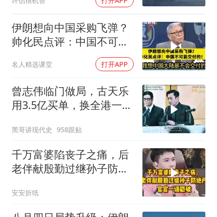
许侶很机智
打开APP
伊朗想向中国采购飞弹？
帅化民点评：中国不可能
交付！
名人精选课堂
打开APP
曾志伟临门做局，古天乐
用3.5亿买单，换全港一声
佩服！
黑哥讲现代史
958跟贴
千万富婆陷丧子之痛，后
老伴献殷勤过继孙子防绝
户，官官一语戳破
安安折纸