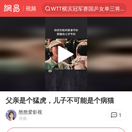
视频
WTT横滨冠军赛国乒女单三将晋级四强
光影经济撬动暑期消费新蓝海
马克·艾伦退出斯诺克中国公开赛
新疆优化调整景区内自驾服务费
梁家辉：到内地拍戏不是北上是回归
茅台部分直营店飞天茅台提价
情侣在平潭拍日出时坠崖致一死一伤
00:00
00:18
泰国初中生饮弹自尽前开了26枪
Play
Ent
full
台当局重金为“台独”织“皇帝新衣”
父亲是个猛虎，儿子不可能是个病猫
几元成本的AI广告导致千万市值蒸发
憨憨爱影视
1
河南
老挝国会主席赛宋蓬逝世