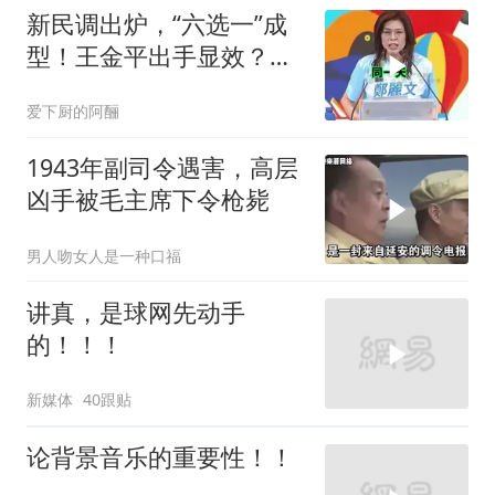
新民调出炉，“六选一”成
型！王金平出手显效？蓝
营多点开花
爱下厨的阿酾
1943年副司令遇害，高层
凶手被毛主席下令枪毙
男人吻女人是一种口福
讲真，是球网先动手
的！！！
新媒体
40跟贴
论背景音乐的重要性！！