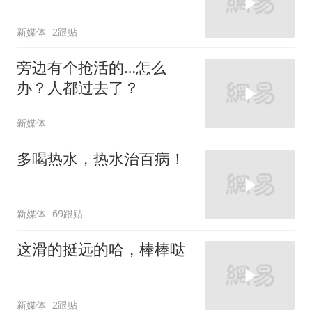
新媒体
2跟贴
旁边有个抢活的…怎么
办？人都过去了？
新媒体
多喝热水，热水治百病！
新媒体
69跟贴
这滑的挺远的哈，棒棒哒
新媒体
2跟贴