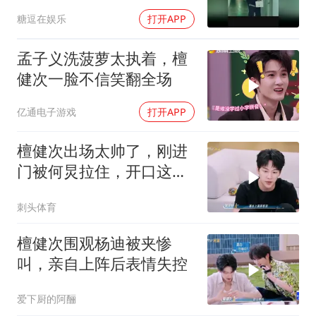
糖逗在娱乐
打开APP
孟子义洗菠萝太执着，檀
健次一脸不信笑翻全场
亿通电子游戏
打开APP
檀健次出场太帅了，刚进
门被何炅拉住，开口这句
话爆笑全场！
刺头体育
檀健次围观杨迪被夹惨
叫，亲自上阵后表情失控
爱下厨的阿酾