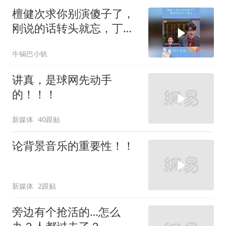
檀健次求你别演傻子了，
刚说的话转头就忘，丁程
鑫都懵了！丨你好星期六
牛锅巴小钒
讲真，是球网先动手
的！！！
新媒体
40跟贴
论背景音乐的重要性！！
新媒体
2跟贴
旁边有个抢活的…怎么