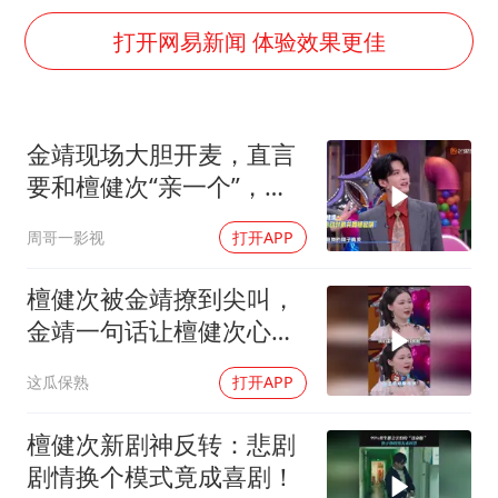
白海豚将正面袭击贯穿浙江
打开网易新闻 体验效果更佳
酒店回应车内过夜被收150元
杭州全市有序停课
商场现钱学森巨幅海报 负责人回应
金靖现场大胆开麦，直言
36岁男演员成景区NPC后人气爆棚
要和檀健次“亲一个”，突
“不怕六爷挂得多 就怕六爷挂一颗”
如其来的攻势打得他猝不
周哥一影视
打开APP
及防
微信又有新功能，你可以“撤回”你的撤回了！
檀健次被金靖撩到尖叫，
乐享全民健身 共筑健康中国
金靖一句话让檀健次心跳
到140了
这瓜保熟
打开APP
檀健次新剧神反转：悲剧
剧情换个模式竟成喜剧！