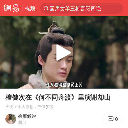
视频
国乒女单三将晋级四强
光影经济撬动暑期消费新蓝海
马克·艾伦退出斯诺克中国公开赛
新疆优化调整景区内自驾服务费
上四休三，但降薪1000元，你接受吗？
央视新主播李秋莹孙亚鹏亮相
情侣平潭拍日出坠崖1死1伤
00:00
01:11
老挝国会主席赛宋蓬逝世
Play
Ent
full
黄金牛市回来了吗
檀健次在《何不同舟渡》里演谢却山
《欢迎来龙餐馆》口碑
声明：个人原创，仅供参考
徐癘解说
茅台部分直营店飞天茅台提价
0
四川