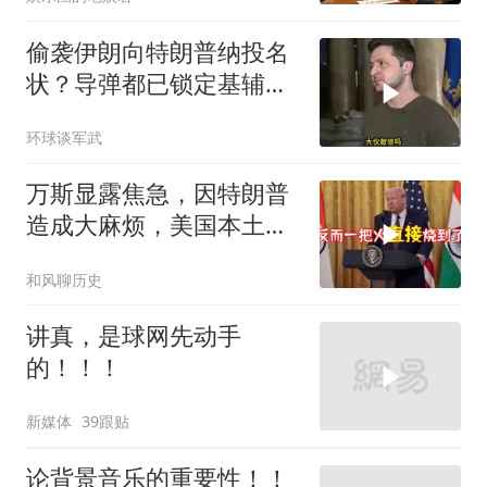
偷袭伊朗向特朗普纳投名
状？导弹都已锁定基辅才
火速道歉，泽连斯基这场
环球谈军武
豪赌到底有多疯？
万斯显露焦急，因特朗普
造成大麻烦，美国本土有
受袭可能
和风聊历史
讲真，是球网先动手
的！！！
新媒体
39跟贴
论背景音乐的重要性！！