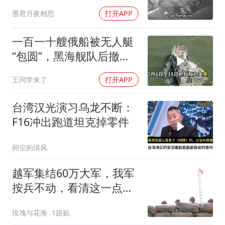
需辞职
墨君月夜相思
打开APP
一百一十艘俄船被无人艇
“包圆”，黑海舰队后撤数
百里，制海权彻底易手
王同学来了
打开APP
台湾汉光演习乌龙不断：
F16冲出跑道坦克掉零件
抑尘的清风
越军集结60万大军，我军
按兵不动，看清这一点便
知越南必败
玫瑰与花海
1跟贴