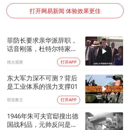
刘浩存百花奖开幕式红裙起舞
打开网易新闻 体验效果更佳
女子网购名牌包发现是自己丢的那只
女儿为争财产堵门阻挠父亲出殡
万岁山接盘烂尾恒大文旅城
菲防长要求亲华派辞职，
戚薇谈把脸交给AI
话音刚落，杜特尔特家族
多个明星演唱会取消
就给他当头一棒
烽火观察
打开APP
习近平心系体育强国建设
东大军力深不可测？背后
是工业体系的强力支撑01
萌宠教主
打开APP
1946年朱可夫官邸搜出德
国战利品，元帅反问是否