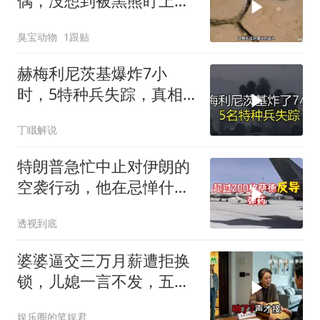
偶，没想到被黑熊盯上
了！
臭宝动物
1跟贴
赫梅利尼茨基爆炸7小
时，5特种兵失踪，真相
远超想象
丁睋解说
特朗普急忙中止对伊朗的
空袭行动，他在忌惮什
么，谁出手拦阻
透视到底
婆婆逼交三万月薪遭拒换
锁，儿媳一言不发，五天
后丈夫收传票
娱乐圈的笔娱君