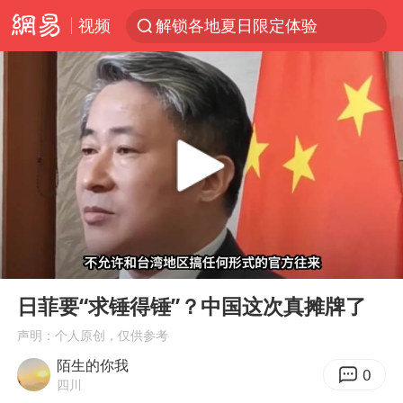
视频
解锁各地夏日限定体验
视频丨中国东方电气集团原党组副书记、董事宋致远被查
四川宜宾市珙县发生3.4级地震
台风白海豚闭眼浙江上海处于危险半圆
白海豚将正面袭击贯穿浙江
香港宏福苑火灾或由烟头引起
中国父女泰国骑摩托车坠崖1死1伤
00:00
06:01
浙江台州《告全体市民书》
Play
Ent
full
网约车司机充电时猝死保险拒赔
日菲要“求锤得锤”？中国这次真摊牌了
周末打虎 宋致远被查
声明：个人原创，仅供参考
陌生的你我
郑丽文：台湾从来没有“独立”过
0
四川