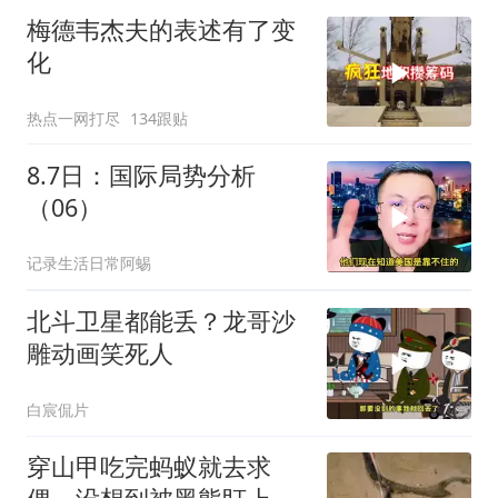
梅德韦杰夫的表述有了变
化
热点一网打尽
134跟贴
8.7日：国际局势分析
（06）
记录生活日常阿蜴
北斗卫星都能丢？龙哥沙
雕动画笑死人
白宸侃片
穿山甲吃完蚂蚁就去求