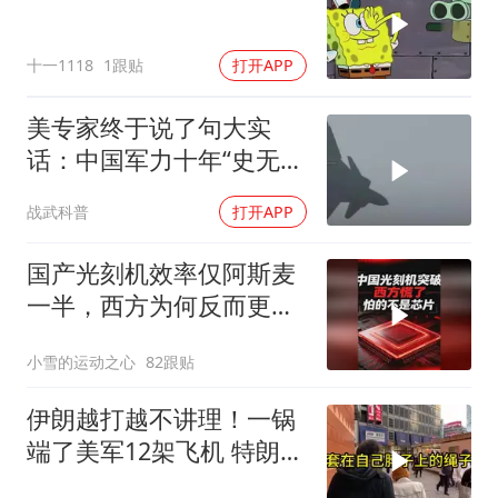
十一1118
1跟贴
打开APP
美专家终于说了句大实
话：中国军力十年“史无前
例”狂飙，美国这次真坐不
战武科普
打开APP
住了
国产光刻机效率仅阿斯麦
一半，西方为何反而更
慌？
小雪的运动之心
82跟贴
伊朗越打越不讲理！一锅
端了美军12架飞机 特朗普
只剩一个问题