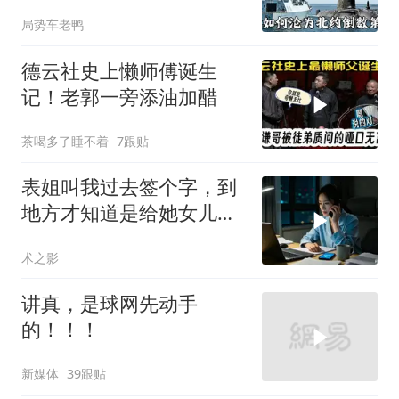
皇家海军怎么了？
局势车老鸭
德云社史上懒师傅诞生
记！老郭一旁添油加醋
茶喝多了睡不着
7跟贴
表姐叫我过去签个字，到
地方才知道是给她女儿婚
房做无限连带担保
术之影
讲真，是球网先动手
的！！！
新媒体
39跟贴