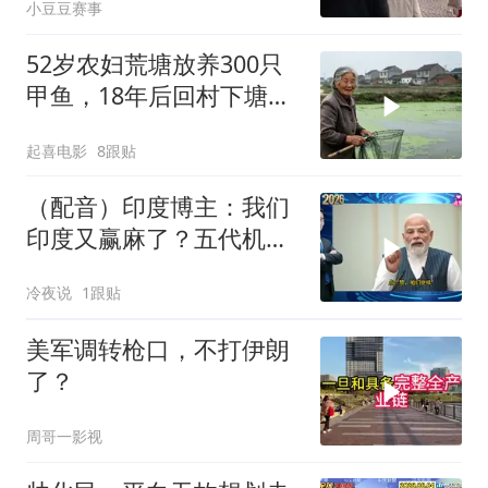
小豆豆赛事
52岁农妇荒塘放养300只
甲鱼，18年后回村下塘瞬
间傻眼
起喜电影
8跟贴
（配音）印度博主：我们
印度又赢麻了？五代机还
没搞利索，六代机标签先
冷夜说
1跟贴
贴上了，欧洲还排着队求
合作
美军调转枪口，不打伊朗
了？
周哥一影视