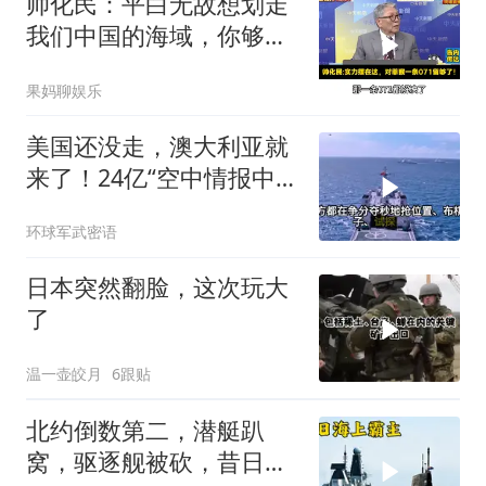
帅化民：平白无故想划走
我们中国的海域，你够格
吗？
果妈聊娱乐
美国还没走，澳大利亚就
来了！24亿“空中情报中
心”刚到手就杀入南海
环球军武密语
日本突然翻脸，这次玩大
了
温一壶皎月
6跟贴
北约倒数第二，潜艇趴
窝，驱逐舰被砍，昔日的