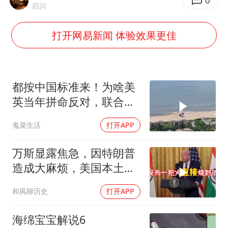
秋天的第一杯奶茶到底有多火
0
四川
国防部：坚决反制任何闹海挑衅图谋
打开网易新闻 体验效果更佳
百花奖开幕式
我国外贸延续良好增长态势
“新疆阿勒泰八月能滑雪”不实
都按中国标准来！为啥美
日本试射“战斧”导弹，国防部回应
英当年拼命反对，联合国
反而全盘接受？
胡彦斌韩磊 谁帮谁
鬼菜生活
打开APP
夯实基础开新局
万斯显露焦急，因特朗普
造成大麻烦，美国本土有
受袭可能
和风聊历史
打开APP
海绵宝宝解说6