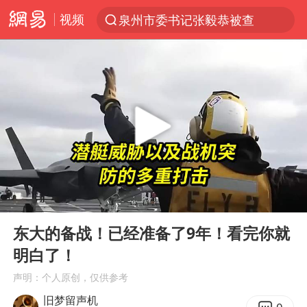
视频
泉州市委书记张毅恭被查
“电影+”如何激发千亿级消费新活力？
台风白海豚已进入24小时警戒线
全球首个长时储能一体化产业园量产
陈垣宇0-3张禹珍 国乒男单全军覆没
名创优品回应女子吐槽内裤质量差
四川宜宾市高县4.9级地震致1人死亡
00:00
09:33
台风白海豚或吞并鲸鱼 登陆地点更新
Play
Ent
full
中巨芯：上半年归母净利润1405.77万元
东大的备战！已经准备了9年！看完你就
明白了！
中国女篮70-67险胜尼日利亚女篮
声明：个人原创，仅供参考
美股存储板块集体大跌
旧梦留声机