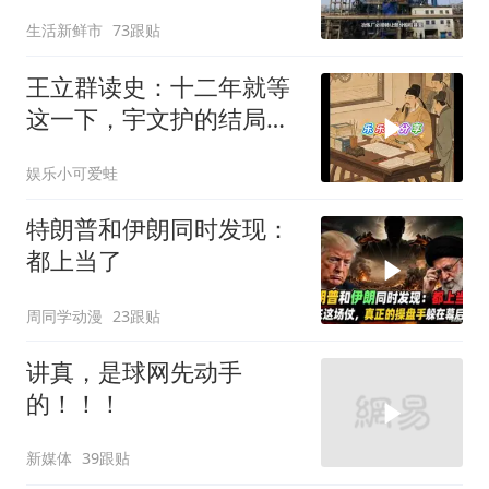
生活新鲜市
73跟贴
王立群读史：十二年就等
这一下，宇文护的结局你
绝对猜不到
娱乐小可爱蛙
特朗普和伊朗同时发现：
都上当了
周同学动漫
23跟贴
讲真，是球网先动手
的！！！
新媒体
39跟贴