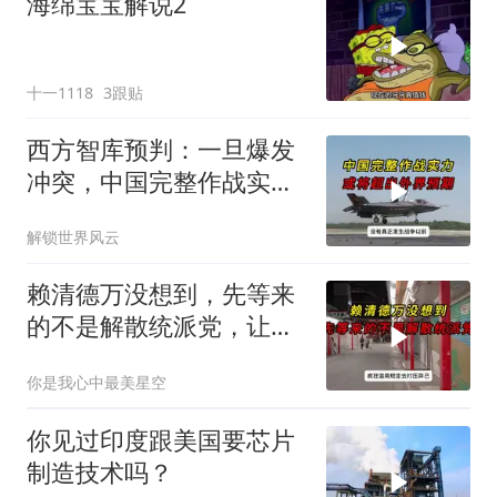
海绵宝宝解说2
十一1118
3跟贴
西方智库预判：一旦爆发
冲突，中国完整作战实力
或将超出外界预期
解锁世界风云
赖清德万没想到，先等来
的不是解散统派党，让民
进党倒台火遍全岛
你是我心中最美星空
你见过印度跟美国要芯片
制造技术吗？