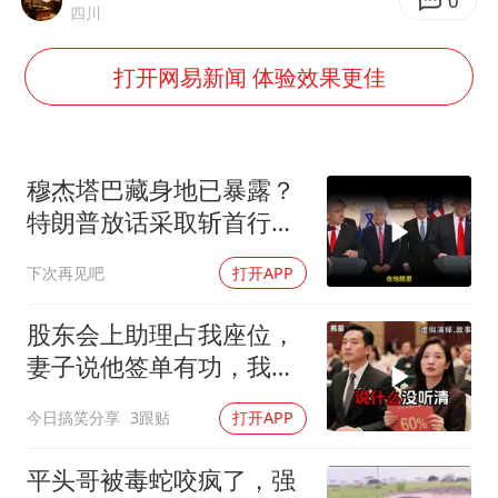
被错换37年女子起诉医院：本不需辍学
0
四川
河南：领导干部要带头休假
打开网易新闻 体验效果更佳
中方公布5项对美反制措施
男子出狱前8天被改判死缓
13岁少年白天写作业晚上夜市炒粉
穆杰塔巴藏身地已暴露？
四预警齐发！双台风影响多个海域
特朗普放话采取斩首行
动，美军机又被击落
华为新款折叠屏电脑24999元起
下次再见吧
打开APP
坚持党全面领导和党中央集中统一领导
股东会上助理占我座位，
妻子说他签单有功，我抛
售60%股份：董事长也让
今日搞笑分享
3跟贴
打开APP
给他当
平头哥被毒蛇咬疯了，强