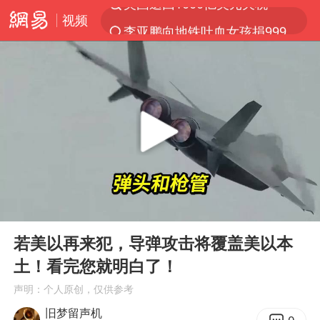
视频
李亚鹏向地铁吐血女孩捐99999元
服务提质，内需扩容有保障
官方通报传销头目出狱办书院
普京宣布多项人事调整
台风白海豚可能在浙江登陆
美股收盘：道指再创历史新高
人贩子“梅姨”真实姓名曝光
00:00
07:03
强台风白海豚逐渐向我国靠近
Play
Ent
full
被一条街帮助的“煎饼叔叔”去世
若美以再来犯，导弹攻击将覆盖美以本
土！看完您就明白了！
为鼓励女儿 41岁妈妈考上985研究生
声明：个人原创，仅供参考
“老头乐”悬挂“蒙H好几个8”上路
旧梦留声机