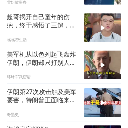
雪姐故事多
超哥揭开自己童年的伤
疤，终于感悟了王超，他
决定接妈妈回来养老
临临唠生活
美军机从以色列起飞轰炸
伊朗，伊朗却只打别人不
打以色列，这威慑算是立
环球军武密语
住了
伊朗第27次攻击触及美军
要害，特朗普正面临来自
三个方向的挑战
奇墨史