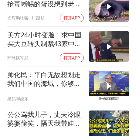
抢毒蜥蜴的蛋没想到老婆
被鬣狗围攻调戏！
光辉动物暖
11跟贴
打开APP
美方24小时变脸！求中国
买大豆转头制裁43家中
企，中国硬核反击
环球谈军武
打开APP
帅化民：平白无故想划走
我们中国的海域，你够格
吗？
果妈聊娱乐
公公骂我儿子，丈夫冷眼
婆婆偷笑，隔天我带娃改
姓迁户口全家懵了！