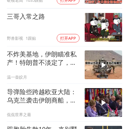
硬核老高
1035跟贴
打开APP
三哥入常之路
野兽影视
1跟贴
打开APP
不炸美基地，伊朗瞄准私
产！特朗普不淡定了，被
死死捏住七寸
温一壶皎月
导弹险些跨越欧亚大陆：
乌克兰袭击伊朗商船，差
点引爆两场战争的“连环
侃侃世界之最
雷”