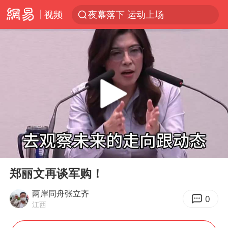
视频
夜幕落下 运动上场
泰交通部副部长回应中国游客遭歧视
美国将对多晶硅衍生品加征15%关税
台风白海豚体型变大近似13个浙江面积
1岁宝宝碰坏纸巾盒 宝妈被索赔924元
泸溪河：桃酥吃出金属牙冠视频不实
Meta被判支付5.67亿美元
00:00
10:26
台风白海豚逼近 暴雨大暴雨来袭
Play
Ent
full
“空调24小时开着更省电”不实
郑丽文再谈军购！
公司“上四休三”但要降薪1000元
两岸同舟张立齐
0
江西
47岁妈妈突然产女 26岁女儿：很震惊