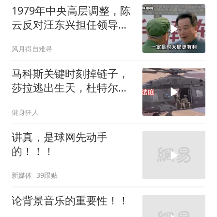
1979年中央高层调整，陈
云反对汪东兴担任领导职
务
风月得自难寻
马科斯关键时刻掉链子，
莎拉逃出生天，杜特尔特
家族稳了
健身狂人
讲真，是球网先动手
的！！！
新媒体
39跟贴
论背景音乐的重要性！！