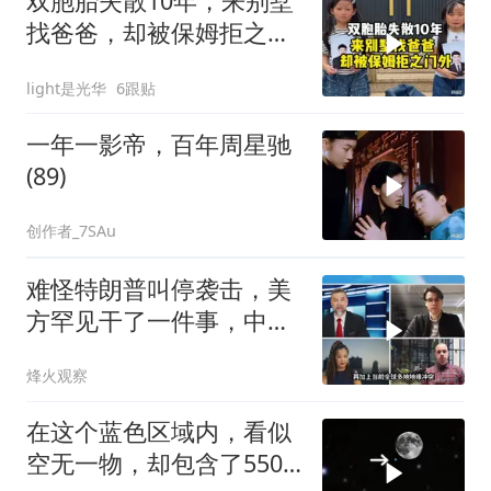
双胞胎失散10年，来别墅
找爸爸，却被保姆拒之门
外
light是光华
6跟贴
一年一影帝，百年周星驰
(89)
创作者_7SAu
难怪特朗普叫停袭击，美
方罕见干了一件事，中方
智库预测有事发生
烽火观察
在这个蓝色区域内，看似
空无一物，却包含了5500