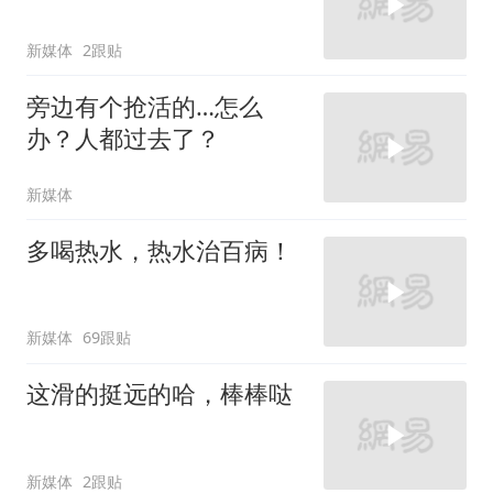
新媒体
2跟贴
旁边有个抢活的…怎么
办？人都过去了？
新媒体
多喝热水，热水治百病！
新媒体
69跟贴
这滑的挺远的哈，棒棒哒
新媒体
2跟贴