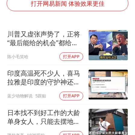
OpenAI为免费用户升级GPT-5.6 Luna
打开网易新闻 体验效果更佳
段绚竞因公牺牲 年仅44岁
日本广岛民众举行游行反对政府行径
川普又虚张声势了，正将
实探山东最热的“中国蔬菜之乡”
“最后能给的机会”都给伊
女子开一天一夜空调后二氧化碳中毒
朗！台媒点评
陈小毛笑哈
打开APP
船舶避风项目停工 多地全力防台风
奋进开新局 实干挑大梁
印度高温死不少人，喜马
拉雅是印度的守护神还是
救星
蓝少动物解说
5跟贴
打开APP
日本找不到好工作的大龄
单身女人，只能去摆地
摊，一天有多心累？