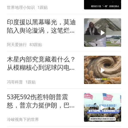
个星系！
世界地理小知识
1跟贴
印度援以黑幕曝光，莫迪
陷入舆论漩涡，这笔烂账
如何收场
阿天爱旅行
83跟贴
木星内部究竟藏着什么？
从模糊核心到泥球闪电，
重塑太阳系起源
冯哥科普
1跟贴
53死592伤惹特朗普震
怒，普京力挺伊朗，巴恐
被牵连
冷峻视角下的世界