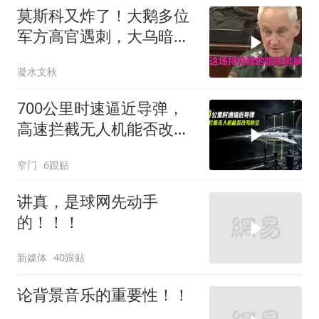
莫斯科又炸了！大鹅多位
军方高官遇刺，大乌暗杀
方向已曝光？
凝水文秋
700公里时速逼近导弹，
高速拦截无人机能否改写
防空
窄门
6跟贴
讲真，是球网先动手
的！！！
新媒体
40跟贴
论背景音乐的重要性！！