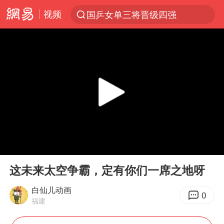
视频
国乒女单三将晋级四强
光影经济撬动暑期消费新蓝海
马克·艾伦退出斯诺克中国公开赛
新疆优化调整景区内自驾服务费
上四休三，但降薪1000元，你接受吗？
夏日经济乘“热”而上 消费市场向“新”而行
情侣平潭拍日出坠崖1死1伤
00:00
03:30
白海豚将正面袭击贯穿浙江
Play
Ent
full
央视新主播李秋莹孙亚鹏亮相
这未来太空争霸，定有你们一席之地呀
酒店回应车内过夜被收150元
白仙儿动画
0
福建
黄金牛市回来了吗