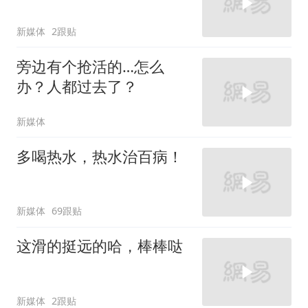
新媒体
2跟贴
旁边有个抢活的…怎么
办？人都过去了？
新媒体
多喝热水，热水治百病！
新媒体
69跟贴
这滑的挺远的哈，棒棒哒
新媒体
2跟贴