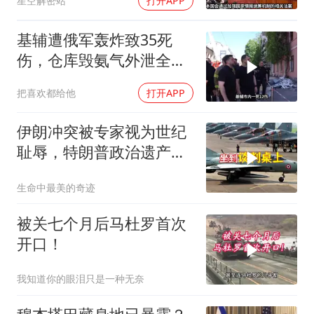
星空解密站
打开APP
基辅遭俄军轰炸致35死
伤，仓库毁氨气外泄全城
警报
把喜欢都给他
打开APP
伊朗冲突被专家视为世纪
耻辱，特朗普政治遗产遭
遇毁灭性打击
生命中最美的奇迹
被关七个月后马杜罗首次
开口！
我知道你的眼泪只是一种无奈