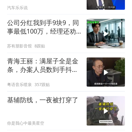
导弹刚袭美军基地
汽车乐乐说
公司分红我到手9块9，同
事最低100万，经理还劝
我续签，我笑了：不签了
苏有朋影音馆
8跟贴
青海王丽：满屋子全是金
条，办案人员数到手抖，
丈夫受不了提前离场
粤语音乐喷泉
357跟贴
基辅防线，一夜被打穿了
你是我心中最美星空