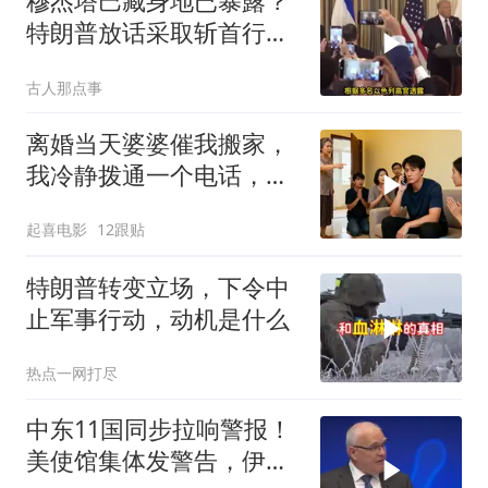
穆杰塔巴藏身地已暴露？
特朗普放话采取斩首行
动，美军机又被击落
古人那点事
离婚当天婆婆催我搬家，
我冷静拨通一个电话，全
家跪求我别走
起喜电影
12跟贴
特朗普转变立场，下令中
止军事行动，动机是什么
热点一网打尽
中东11国同步拉响警报！
美使馆集体发警告，伊朗