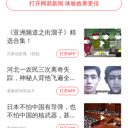
酒店花洒现排泄物住客索赔遭拒
打开网易新闻 体验效果更佳
杭州全市有序停课
商场现钱学森巨幅海报 负责人回应
《亚洲频道之街溜子》精
36岁男演员成景区NPC后人气爆棚
选合集！
全民健身事业高质量发展
吕新说影视
1跟贴
打开APP
台当局重金为“台独”织“皇帝新衣”
几元成本的AI广告导致千万市值蒸发
河北一农民三次离奇失
乐享全民健身 共筑健康中国
踪，神秘人背他飞遍全中
国，幕后真相是什么
老家的诗和远方
打开APP
日本不怕中国有导弹，也
不怕中国的核武器，甚至
不怕中国的稀土制裁