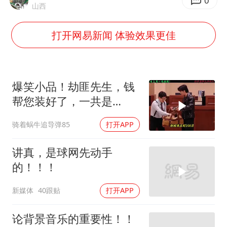
“不怕六爷挂得多 就怕六爷挂一颗”
0
山西
牛津大学一纸声明甩不了锅
打开网易新闻 体验效果更佳
网传《披荆斩棘2026》名单
新疆景区自驾服务费改为按车收费
女主硬加吻戏短剧已下架
爆笑小品！劫匪先生，钱
浙江台州《告全体市民书》
帮您装好了，一共是
1993000，这咋有零有整
香港宏福苑火灾或由烟头引起
骑着蜗牛追导弹85
打开APP
的？
人民的健康、体质、幸福一脉相承
讲真，是球网先动手
的！！！
新媒体
40跟贴
打开APP
论背景音乐的重要性！！