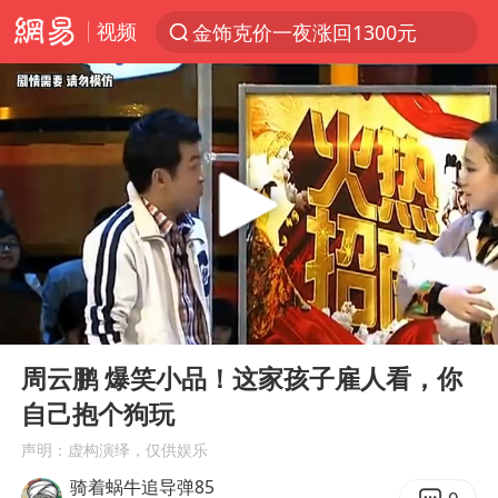
视频
金饰克价一夜涨回1300元
解锁各地夏日限定体验
峰哥 汪海林
西湖突现狂风暴雨 游客瞬间被浇透
富婆带资进组给自己硬加60多场吻戏
河南重大刑事案嫌疑人落网
黄金创今年来最大单周涨幅
00:00
07:52
视频丨中国东方电气集团原党组副书记、董事宋致远被查
Play
Ent
full
梁家辉：到内地拍戏不是北上是回归
周云鹏 爆笑小品！这家孩子雇人看，你
自己抱个狗玩
白海豚将正面袭击贯穿浙江
声明：虚构演绎，仅供娱乐
酒店回应车内过夜被收150元
骑着蜗牛追导弹85