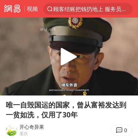
视频
顾客结账把钱扔地上 服务员霸气扔回
探寻“技能+”促就业创业新路
美国退回1000亿美元关税
李亚鹏向地铁吐血女孩捐99999元
被泰航拒载中国乘客：免费改签没兑现
逃犯看演唱会 刚出地铁就被逮住
弹药库存告急 美军补货难
00:00
03:26
台风白海豚或在华东沿海登陆
Play
Ent
full
《Monica》填词人黎彼得去世
唯一自毁国运的国家，曾从富裕发达到
一贫如洗，仅用了30年
38岁山东财大教授刘海明逝世
因凡蒂诺首次公开道歉
开心奇异果
0
重庆