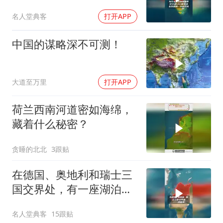
小片区域
名人堂典客
打开APP
中国的谋略深不可测！
大道至万里
打开APP
荷兰西南河道密如海绵，
藏着什么秘密？
贪睡的北北
3跟贴
在德国、奥地利和瑞士三
国交界处，有一座湖泊
——博登湖
名人堂典客
15跟贴