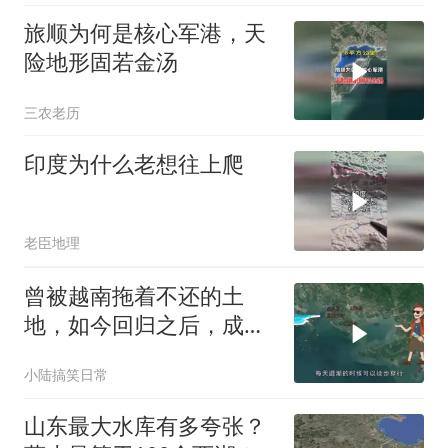
旅顺为何是核心军港，天
险地形固若金汤
三农老历
印度为什么老想往上爬
老臣地理
曾被越南拖着不还的土
地，如今回归之后，成为
我国的特殊民族！
小陆搞笑日常
山东最大水库有多夸张？