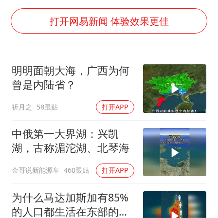
FIFA官方支持因凡蒂诺
陕西柞水遭遇暴雨五千余户群众转移
打开网易新闻 体验效果更佳
人贩子“梅姨”真名谢家梅
如何把百年大党建设得更加坚强有力
明明面朝大海，广西为何
被妻子举报丈夫与情人一审获刑1年
曾是内陆省？
多专业取消艺考 文化工作者要有文化
祈月之
58跟贴
打开APP
22岁女生南太行山失联已超十天
总书记关心百姓身边这些民生大事
中俄第一大界湖：兴凯
湖，古称湄沱湖、北琴海
金哥说新能源车
460跟贴
打开APP
为什么马达加斯加有85%
的人口都生活在东部的一