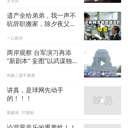
王玉说
遗产全给弟弟，我一声不
吭辞职搬家，除夕夜父亲
喊我结账，我笑了
一口娱乐
两岸观察 台军演习再添
“新剧本” 妄图“以武谋独”
注定
邻家二蛋不靠谱
讲真，是球网先动手
的！！！
新媒体
57跟贴
论背景音乐的重要性！！