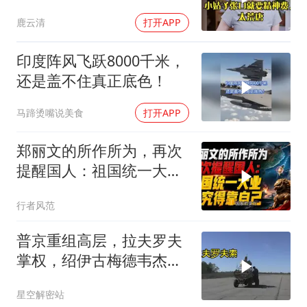
要精神费，太荒唐
鹿云清
打开APP
印度阵风飞跃8000千米，
还是盖不住真正底色！
马蹄烫嘴说美食
打开APP
郑丽文的所作所为，再次
提醒国人：祖国统一大
业，终究得靠自己！
行者风范
普京重组高层，拉夫罗夫
掌权，绍伊古梅德韦杰夫
去向成谜
星空解密站