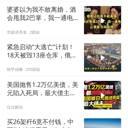
婆婆以为我不敢离婚，酒
会甩我2巴掌，我一通电
话让婆家当场懵了
华庭讲美食
2跟贴
紧急启动“大逃亡”计划！
18天被毁13座仓库，俄电
商巨头被逼无奈，出此下
铁甲雄狮
292跟贴
策
美国抛售1.2万亿美债，美
元陷入死局，最大债主玩
脱了！
仅仅解说
买26架歼6竟不付钱，中