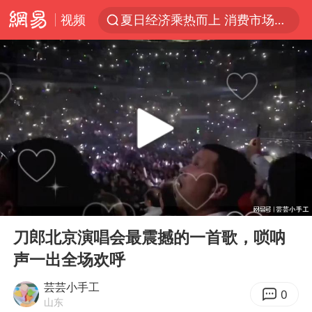
视频
夏日经济乘热而上 消费市场向新而行
白海豚对华东华北影响会大于巴威
于东来回应胖东来近25年老店年底关闭
以拒绝“和平委员会”的加沙和平计划
浙江省甬江发生2026年第1号洪水
全球最大级别运输船通过长江大桥
白海豚北上或致京津冀暴雨
00:00
05:24
上海全力守护市民“菜篮子”
Play
Ent
full
上门女婿出轨女邻居多年被判重婚罪
刀郎北京演唱会最震撼的一首歌，唢呐
声一出全场欢呼
香港刷新1884年以来最高气温纪录
美将每月供乌爱国者拦截导弹
芸芸小手工
0
山东