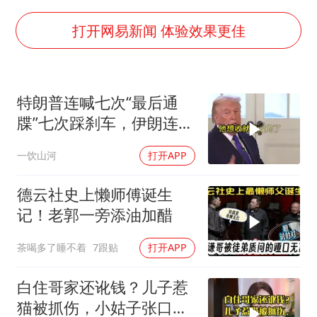
国足U17与阿森纳决赛取消 并列冠军
暑期研学游升温 在旅途中增长知识
打开网易新闻 体验效果更佳
猫咪过火把节被抹成黑猫
宝妈给四胞胎取名平安喜乐
特朗普连喊七次“最后通
构建更高水平的全民健身公共服务体系
牒”七次踩刹车，伊朗连谈
暴雨预报为何有时感觉不准
都不认，这出戏到底演给
一饮山河
打开APP
谁看
总书记点赞的非遗苗绣焕发新生机
德云社史上懒师傅诞生
记！老郭一旁添油加醋
茶喝多了睡不着
7跟贴
打开APP
白住哥家还讹钱？儿子惹
猫被抓伤，小姑子张口就