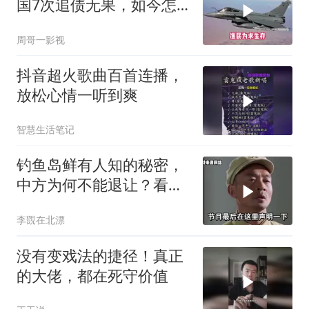
国7次追债无果，如今怎
样了？
周哥一影视
抖音超火歌曲百首连播，
放松心情一听到爽
智慧生活笔记
钓鱼岛鲜有人知的秘密，
中方为何不能退让？看完
让国人自豪
李覴在北漂
没有变戏法的捷径！真正
的大佬，都在死守价值