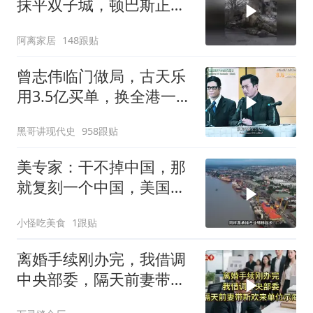
抹平双子城，顿巴斯正变
成一场拆城游戏
阿离家居
148跟贴
曾志伟临门做局，古天乐
用3.5亿买单，换全港一声
佩服！
黑哥讲现代史
958跟贴
美专家：干不掉中国，那
就复刻一个中国，美国看
上了这两个国家
小怪吃美食
1跟贴
离婚手续刚办完，我借调
中央部委，隔天前妻带新
欢来单位示威