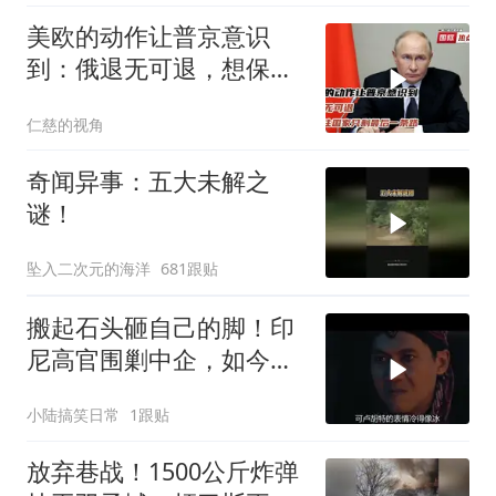
美欧的动作让普京意识
到：俄退无可退，想保住
国家只剩最后一条路
仁慈的视角
奇闻异事：五大未解之
谜！
坠入二次元的海洋
681跟贴
搬起石头砸自己的脚！印
尼高官围剿中企，如今烂
摊子没人收
小陆搞笑日常
1跟贴
放弃巷战！1500公斤炸弹