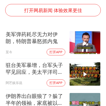
U17国足三连胜晋级明日之星半决赛
美股存储板块集体大跌
打开网易新闻 体验效果更佳
胜宏科技：股票交易异常波动
中巨芯：上半年归母净利润1405.77万元
美军弹药耗尽无力对伊
东航：国内客票提前14天免费退改
朗，特朗普暴怒抓内鬼
名创优品回应女子吐槽内裤质量差
至今
打开APP
日本试射“战斧”导弹，国防部回应
夯实基础开新局
驻台美军暴增，台军头子
罕见回应，美太平洋司令
不装了！
阿芒娱乐说
打开APP
伊朗养出白眼狼了？躲了
半年的领袖，家底被以色