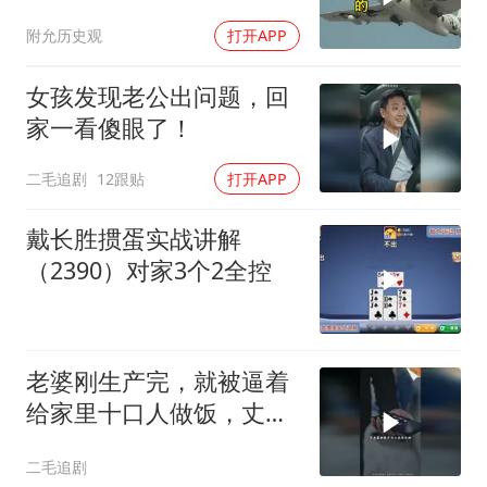
列摸得一干二净
附允历史观
打开APP
女孩发现老公出问题，回
家一看傻眼了！
二毛追剧
12跟贴
打开APP
戴长胜掼蛋实战讲解
（2390）对家3个2全控
老婆刚生产完，就被逼着
给家里十口人做饭，丈夫
傻眼了！
二毛追剧