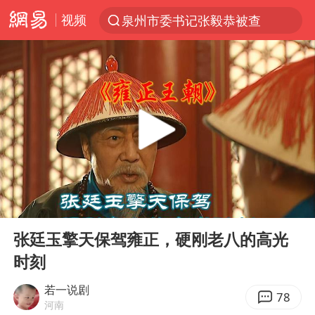
视频
泉州市委书记张毅恭被查
“电影+”如何激发千亿级消费新活力？
全球首个长时储能一体化产业园量产
中国女篮70-67险胜尼日利亚女篮
台风白海豚已进入24小时警戒线
四川宜宾高县4.9级地震致1死
上海：台风白海豚或将带来龙卷风
00:00
10:02
秋天的第一杯奶茶到底有多火
Play
Ent
full
38岁演员求职万岁山NPC成功
张廷玉擎天保驾雍正，硬刚老八的高光
时刻
国乒男单横滨冠军赛全军覆没
胡彦斌获《歌手2026》歌王
若一说剧
78
河南