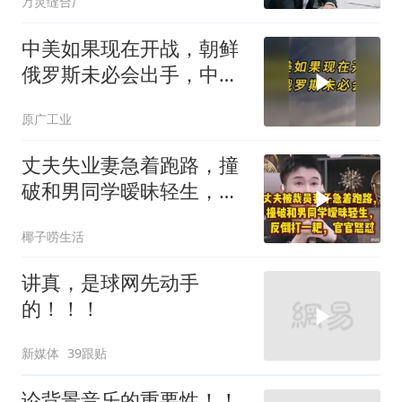
万灵缝合厂
中美如果现在开战，朝鲜
俄罗斯未必会出手，中国
只能靠这四支力量
原广工业
丈夫失业妻急着跑路，撞
破和男同学暧昧轻生，反
倒打一耙官官怒怼
椰子唠生活
讲真，是球网先动手
的！！！
新媒体
39跟贴
论背景音乐的重要性！！