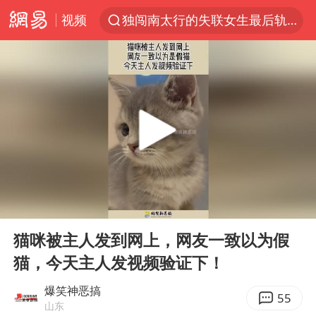
视频
独闯南太行的失联女生最后轨迹已确认
刘嘉玲晒与周星驰合照
浙江近300条预警生效中 今夜大部暴雨
香港刷新1884年以来最高气温纪录
上门女婿出轨女邻居多年被判重婚罪
上海全力守护市民“菜篮子”
央视新主播李秋莹母校发文祝贺
00:00
00:15
国足U17与阿森纳决赛取消 并列冠军
Play
Ent
full
以军士兵把枪口对准中国记者
猫咪被主人发到网上，网友一致以为假
猫，今天主人发视频验证下！
暑期研学游升温 在旅途中增长知识
猫咪过火把节被抹成黑猫
爆笑神恶搞
55
山东