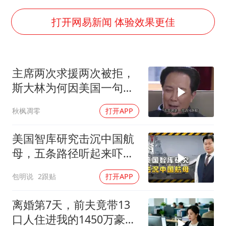
BLG经理辟谣Bin离队
总书记点赞的非遗苗绣焕发新生机
打开网易新闻 体验效果更佳
主席两次求援两次被拒，
斯大林为何因美国一句话
态度大转弯？
秋枫凋零
打开APP
美国智库研究击沉中国航
母，五条路径听起来吓
人，实则凑数的多
包明说
2跟贴
打开APP
离婚第7天，前夫竟带13
口人住进我的1450万豪