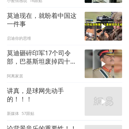
小蜜情感说
16跟贴
莫迪现在，就盼着中国这
一件事
启迪你的思维
莫迪砸碎印军17个司令
部，巴基斯坦废掉四十年
旧制，南亚两个死敌同时
阿离家居
变天
讲真，是球网先动手
的！！！
新媒体
57跟贴
论背景音乐的重要性！！