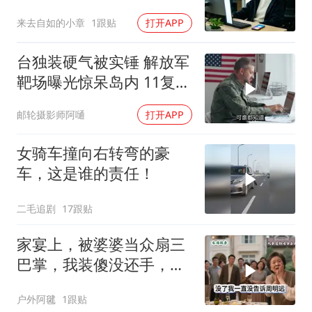
宅，一开门全傻眼
来去自如的小章
1跟贴
打开APP
台独装硬气被实锤 解放军
靶场曝光惊呆岛内 11复刻
台北城反登陆演练全公开
邮轮摄影师阿嗵
打开APP
女骑车撞向右转弯的豪
车，这是谁的责任！
二毛追剧
17跟贴
家宴上，被婆婆当众扇三
巴掌，我装傻没还手，悄
悄卖别墅搬家，8天后丈
户外阿毽
1跟贴
夫全家10人被新户主请出