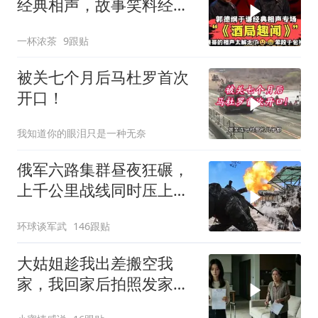
经典相声，故事笑料经典
不断！
一杯浓茶
9跟贴
被关七个月后马杜罗首次
开口！
我知道你的眼泪只是一种无奈
俄军六路集群昼夜狂碾，
上千公里战线同时压上，
苏梅方向乌军精锐被成建
环球谈军武
146跟贴
制打残
大姑姐趁我出差搬空我
家，我回家后拍照发家族
群里，她看到后崩溃了