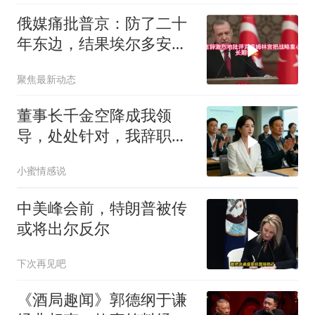
家门
俄媒痛批普京：防了二十
年东边，结果埃尔多安把
后院抄了
聚焦最新动态
董事长千金空降成我领
导，处处针对，我辞职
后，3个月公司损失数亿
小蜜情感说
中美峰会前，特朗普被传
或将出尔反尔
下次再见吧
《酒局趣闻》郭德纲于谦