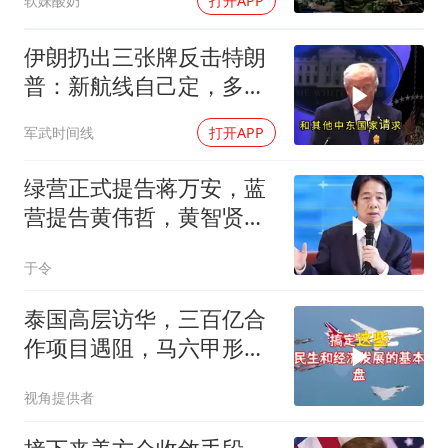
软妹酸奶
打开APP
伊朗扔出三张牌反击特朗
普：新航线自己定，多国
保证不参战，海峡不回战
军武时间线
打开APP
前状态
绿营正式提告蒋万安，蓝
营提告黄伟哲，黄智贤不
装了？
于令
泰国高层访华，三百亿合
作项目遇阻，马六甲形势
生变
视角提供者