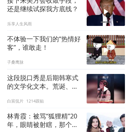
接下来美方会收敛手段，
还是继续试探我方底线？
乐享人生风雨
不体验一下我们的“热情好
客”，谁敢走！
子桑鹰脉
这段脱口秀是后期韩寒式
的文学化文本。荒诞、激
愤又温暖
白宸侃片
1214跟贴
林青霞：被骂“狐狸精”20
年，眼睛被射瞎，那个男