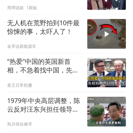
人只问了一句“谁来出机票
周周说娱
1跟贴
钱？”
无人机在荒野拍到10件最
惊悚的事，太吓人了！
金哥说新能源车
“热爱”中国的英国新首
相，不急着找中国，先给
特朗普介绍大生意
老王日常犯傻
1979年中央高层调整，陈
云反对汪东兴担任领导职
务
风月得自难寻