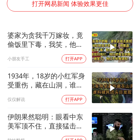
女子开一天一夜空调后二氧化碳中毒
打开网易新闻 体验效果更佳
台风白海豚最新路径研判来了
船舶避风项目停工 多地全力防台风
婆家为贪我千万嫁妆，竟
我国编制完成新版全月地质图
偷饭里下毒，我笑，他们
男子结婚8年发现3个女儿均非亲生
却不知我调包！
小朋友手工
打开APP
消费新图景｜多举措提升消费体验 释放夏日经济活力
奋进开新局 实干挑大梁
1934年，18岁的小红军身
受重伤，藏在山洞，谁料
被民团头目发现
仅仅解说
打开APP
伊朗果然聪明：眼看中东
美军顶不住，直接猛击要
害，特朗普怂了