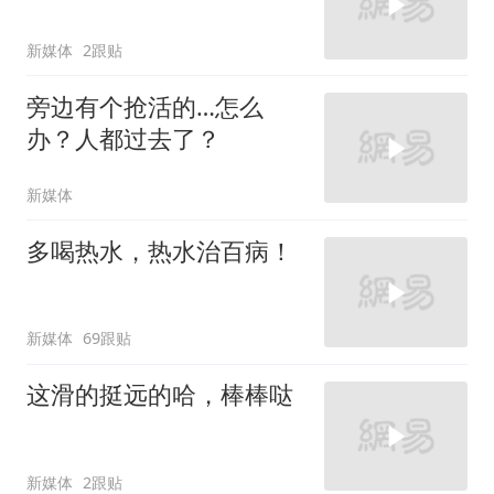
新媒体
2跟贴
旁边有个抢活的…怎么
办？人都过去了？
新媒体
多喝热水，热水治百病！
新媒体
69跟贴
这滑的挺远的哈，棒棒哒
新媒体
2跟贴