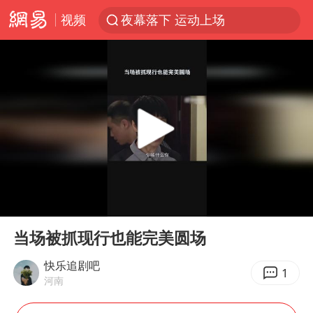
视频
夜幕落下 运动上场
1岁宝宝碰坏纸巾盒 宝妈被索赔924元
台风白海豚环流面积近似13个浙江
Meta被判支付5.67亿美元
台风白海豚逼近 暴雨大暴雨来袭
OpenAI为免费用户升级GPT-5.6 Luna
47岁妈妈突然产女 26岁女儿：很震惊
00:00
00:58
中国稀土盘中涨停
Play
Ent
full
日本广岛民众举行游行反对政府行径
当场被抓现行也能完美圆场
21楼高空抛物嫌疑人被拘留
快乐追剧吧
1
河南
实探山东最热的“中国蔬菜之乡”