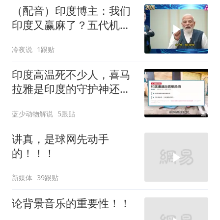
（配音）印度博主：我们
印度又赢麻了？五代机还
没搞利索，六代机标签先
冷夜说
1跟贴
贴上了，欧洲还排着队求
合作
印度高温死不少人，喜马
拉雅是印度的守护神还是
救星
蓝少动物解说
5跟贴
讲真，是球网先动手
的！！！
新媒体
39跟贴
论背景音乐的重要性！！