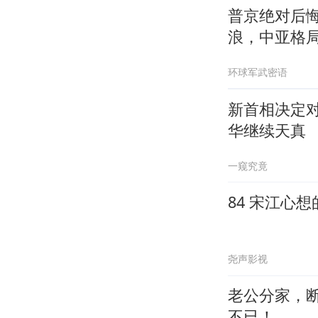
普京绝对后
浪，中亚格
环球军武密语
新首相决定
华继续天真
一窥究竟
84 宋江心
尧声影视
老公分家，
不已！