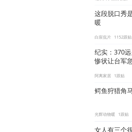
这段脱口秀
暖
白宸侃片
1152跟贴
纪实：370
惨状让台军
阿离家居
1跟贴
鳄鱼狩猎角
光辉动物暖
1跟贴
女人有三个