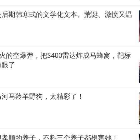
是后期韩寒式的文学化文本。荒诞、激愤又温
远火的空爆弹，把S400雷达炸成马蜂窝，靶标
急眼了
马河马羚羊野狗，太精彩了！
很孝顺的养子，不料三个养子都想害她！