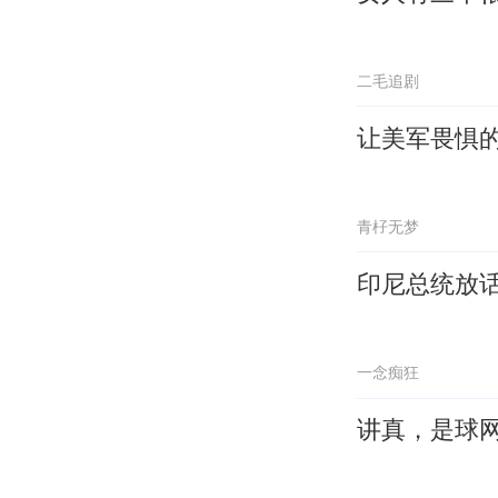
二毛追剧
让美军畏惧
青杍无梦
印尼总统放
一念痴狂
讲真，是球