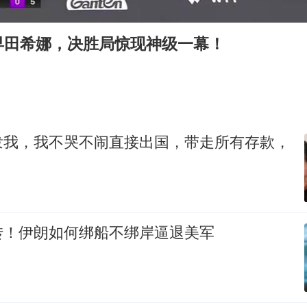
号召领导带头休假 是大家不想休吗
中国五箭齐发反制美国
早田希娜，决胜局惊现神级一幕！
律师称“梅姨”若满75岁或不适用死刑
《歌手》歌王之战帮唱嘉宾官宣
要给全体职工“应休尽休”的底气
空调发明出来竟然不是为了给人降温
泼我，我不哭不闹直接出国，带走所有存款，
中国经济展现强大韧性和活力
转！伊朗如何绑船不绑岸逼退美军