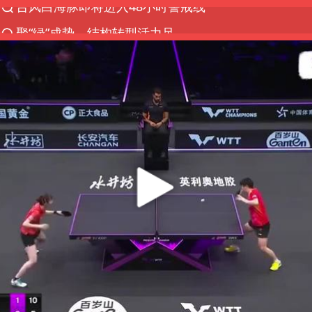
聚“绿”成势，结构转型活力足
80后女柜员逆袭成4200亿银行副行长
郑国霖回应去景区上班被保安拦下
金饰克价大幅跳涨
台风白海豚可能在浙闽沿海登陆
多地要求领导干部带头休假
24小时不关空调 电费会更低吗
龚宝冬烈士安葬仪式举行
女子利用漏洞0元买了3千台电器
浙江舟山21条水上客运航线停航
今年4位周星驰电影配角去世