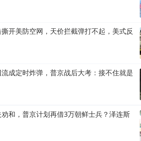
击撕开美防空网，天价拦截弹打不起，美式反
回流成定时炸弹，普京战后大考：接不住就是
夫劝和，普京计划再借3万朝鲜士兵？泽连斯