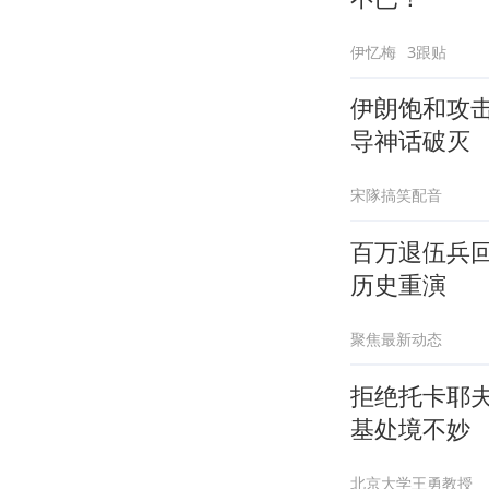
伊忆梅
3跟贴
伊朗饱和攻
导神话破灭
宋隊搞笑配音
百万退伍兵
历史重演
聚焦最新动态
拒绝托卡耶
基处境不妙
北京大学王勇教授