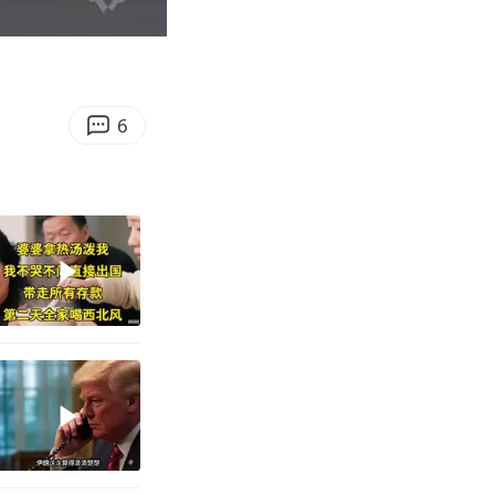
03:01
Enter
fullscreen
6