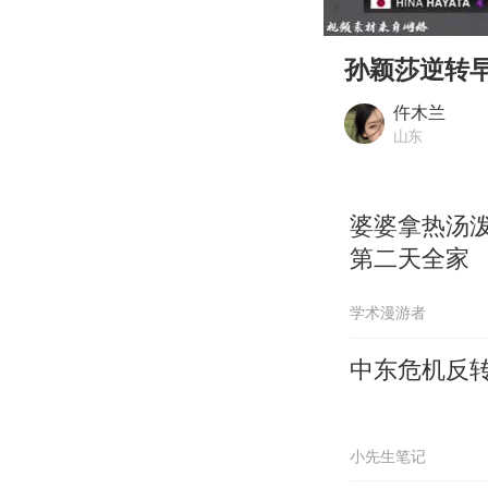
00:00
Play
孙颖莎逆转
仵木兰
山东
婆婆拿热汤
第二天全家
学术漫游者
中东危机反
小先生笔记