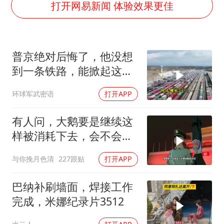
打开网易新闻 体验效果更佳
普京绝对后悔了，他没想
到一条铁路，能掀起这么
大的风浪，中亚格局彻底
环球军武密语
打开APP
改写
有人问，大鹅要是继续这
样被消耗下去，会不会灭
亡？
与你挽月色清
227跟贴
打开APP
巴纳补刷墙面，焊接工作
完成，米娜纪录片3512