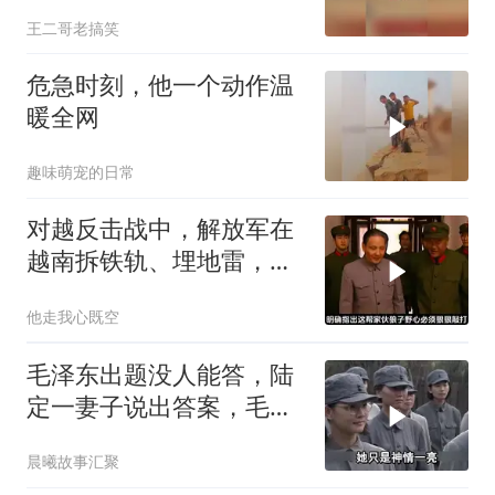
然被他打败了！
王二哥老搞笑
危急时刻，他一个动作温
暖全网
趣味萌宠的日常
对越反击战中，解放军在
越南拆铁轨、埋地雷，是
真的吗？
他走我心既空
毛泽东出题没人能答，陆
定一妻子说出答案，毛主
席听后高兴异常
晨曦故事汇聚