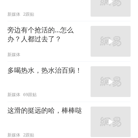
新媒体
2跟贴
旁边有个抢活的…怎么
办？人都过去了？
新媒体
多喝热水，热水治百病！
新媒体
69跟贴
这滑的挺远的哈，棒棒哒
新媒体
2跟贴