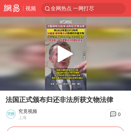
视频
全网热点 一网打尽
00:00
00:10
Play
Ent
full
法国正式颁布归还非法所获文物法律
究竟视频
0
上海