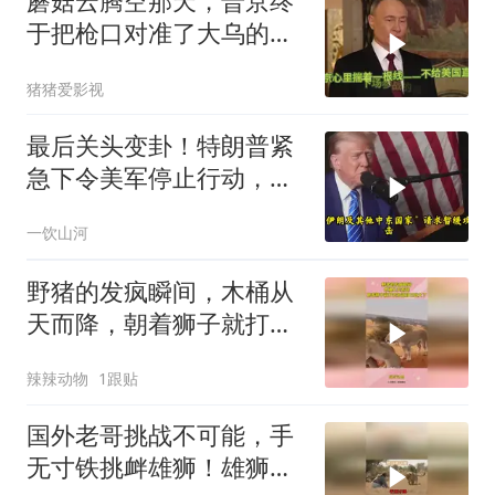
蘑菇云腾空那天，普京终
于把枪口对准了大乌的军
火库
猪猪爱影视
最后关头变卦！特朗普紧
急下令美军停止行动，他
认清了残酷的现实！
一饮山河
野猪的发疯瞬间，木桶从
天而降，朝着狮子就打去
知道自己玩大了
辣辣动物
1跟贴
国外老哥挑战不可能，手
无寸铁挑衅雄狮！雄狮居