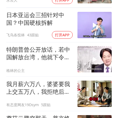
水云人
打开APP
日本亚运会三招针对中
国？中国硬核拆解
飞鸟各投林
43跟贴
打开APP
特朗普曾公开放话，若中
国解放台湾，他就下令轰
炸北京
格林的公主
我月薪六万八，婆婆要我
上交五万八，我拒绝后她
换了门锁，12天后我决意
有态度网友19Dsym
5跟贴
离婚