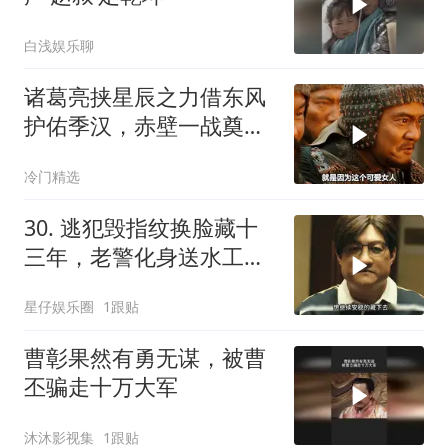
白浅娱乐聊
诸葛亮挟星辰之力借东风
护佑季汉，赤壁一战奠定
天下三分
冷门精选
30. 逃犯毁指纹换脸藏十
三年，老警化身送水工凭
毛发擒获真凶！
星仔娱乐圈
1跟贴
曹彰果然有勇无谋，被曹
丕骗走十万大军
沐沐影视集
1跟贴