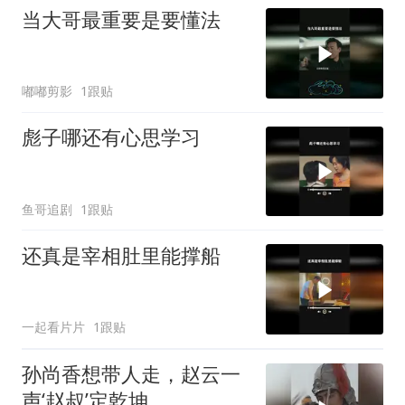
当大哥最重要是要懂法
嘟嘟剪影
1跟贴
彪子哪还有心思学习
鱼哥追剧
1跟贴
还真是宰相肚里能撑船
一起看片片
1跟贴
孙尚香想带人走，赵云一
声‘赵叔’定乾坤