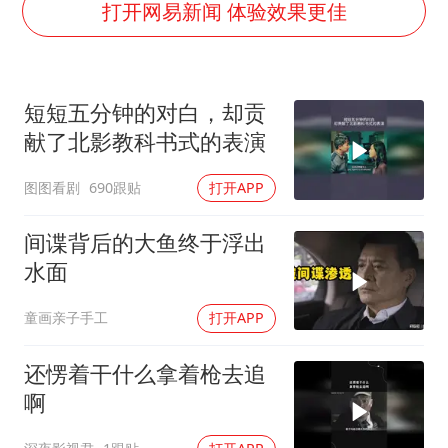
U17国足三连胜晋级明日之星半决赛
打开网易新闻 体验效果更佳
胡彦斌获《歌手2026》歌王
胜宏科技：股票交易异常波动
短短五分钟的对白，却贡
日本试射“战斧”导弹，国防部回应
献了北影教科书式的表演
胡彦斌韩磊 谁帮谁
图图看剧
690跟贴
打开APP
东航：国内客票提前14天免费退改
夯实基础开新局
间谍背后的大鱼终于浮出
水面
童画亲子手工
打开APP
还愣着干什么拿着枪去追
啊