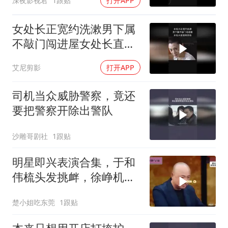
深夜影视君
1跟贴
打开APP
女处长正宽约洗漱男下属
不敲门闯进屋女处长直接
掏双枪
艾尼剪影
打开APP
司机当众威胁警察，竟还
要把警察开除出警队
沙雕哥剧社
1跟贴
明星即兴表演合集，于和
伟梳头发挑衅，徐峥机智
戴假发梳头引爆
楚小姐吃东莞
1跟贴