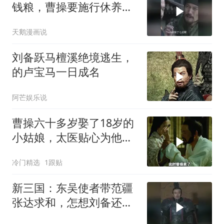
钱粮，曹操要施行休养生
息的政策，屯田养民
天鹅漫画说
刘备跃马檀溪绝境逃生，
的卢宝马一日成名
阿芒娱乐说
曹操六十多岁娶了18岁的
小姑娘，太医贴心为他寻
宝物
冷门精选
1跟贴
新三国：东吴使者带范疆
张达求和，怎想刘备还在
气头上，连使者一起斩了