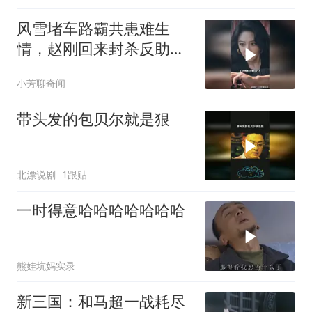
风雪堵车路霸共患难生
情，赵刚回来封杀反助两
人开物流
小芳聊奇闻
带头发的包贝尔就是狠
北漂说剧
1跟贴
一时得意哈哈哈哈哈哈哈
熊娃坑妈实录
新三国：和马超一战耗尽