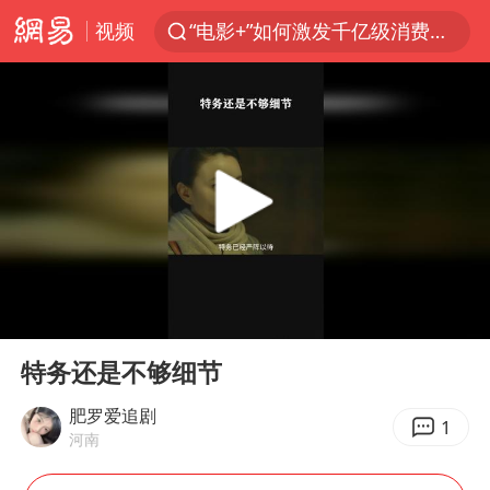
视频
“电影+”如何激发千亿级消费新活力？
全球首个长时储能一体化产业园量产
中国女篮70-67险胜尼日利亚女篮
上海：台风白海豚或将带来龙卷风
四川宜宾市高县4.9级地震致1人死亡
名创优品回应女子吐槽内裤质量差
台风白海豚已进入24小时警戒线
00:00
00:28
中巨芯：上半年归母净利润1405.77万元
Play
Ent
full
秋天的第一杯奶茶到底有多火
特务还是不够细节
38岁演员求职万岁山NPC成功
肥罗爱追剧
1
河南
国乒男单横滨冠军赛全军覆没