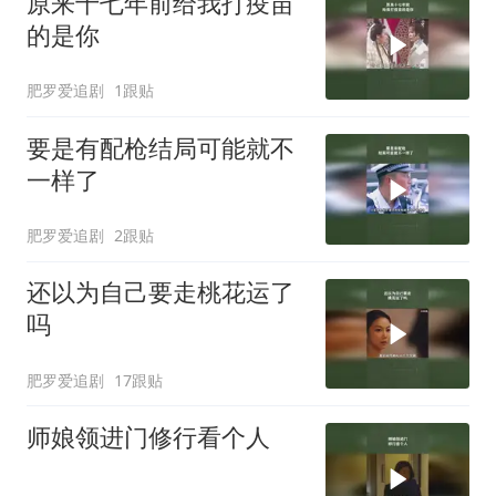
原来十七年前给我打疫苗
的是你
肥罗爱追剧
1跟贴
要是有配枪结局可能就不
一样了
肥罗爱追剧
2跟贴
还以为自己要走桃花运了
吗
肥罗爱追剧
17跟贴
师娘领进门修行看个人