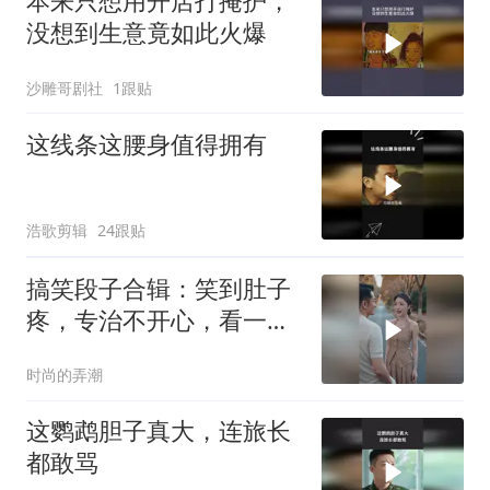
本来只想用开店打掩护，
没想到生意竟如此火爆
沙雕哥剧社
1跟贴
这线条这腰身值得拥有
浩歌剪辑
24跟贴
搞笑段子合辑：笑到肚子
疼，专治不开心，看一遍
笑一遍！
时尚的弄潮
这鹦鹉胆子真大，连旅长
都敢骂