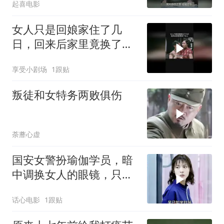
起喜电影
女人只是回娘家住了几
日，回来后家里竟换了主
人
享受小剧场
1跟贴
叛徒和女特务两败俱伤
荼蘼心虚
国安女警扮瑜伽学员，暗
中调换女人的眼镜，只为
读取其中机密
话心电影
1跟贴