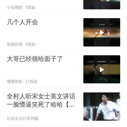
小金聊剧
1跟贴
几个人开会
疯猫影视
1跟贴
大哥已经很给面子了
嘟嘟剪影
21跟贴
全村人听宋女士英文讲话
一脸懵逼笑死了哈哈【肖
战】电影得闲谨制莫得闲
记录生活日常阿蜴
故事片