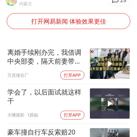
以军士兵把枪口对准中国记者
25
内蒙古
上门女婿出轨女邻居多年被判重婚罪
打开网易新闻 体验效果更佳
韩军前线部队连曝丑闻
《龙餐馆》 冲奖
笔试第一被劝弃考涉事副校长被撤职
离婚手续刚办完，我借调
构建更高水平的全民健身公共服务体系
中央部委，隔天前妻带新
欢来单位示威
奋力开创中国式现代化建设新局面
万灵缝合厂
打开APP
学会了，以后面试就这样
干
大嘴观影
1跟贴
打开APP
豪车撞自行车反索赔20