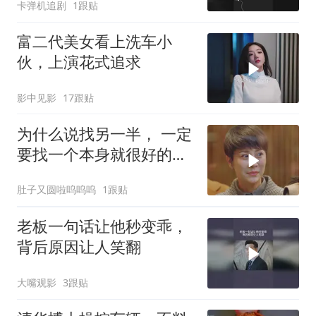
卡弹机追剧
1跟贴
富二代美女看上洗车小
伙，上演花式追求
影中见影
17跟贴
为什么说找另一半， 一定
要找一个本身就很好的
人。 而不是只对你好的
肚子又圆啦呜呜呜
1跟贴
人？
老板一句话让他秒变乖，
背后原因让人笑翻
大嘴观影
3跟贴