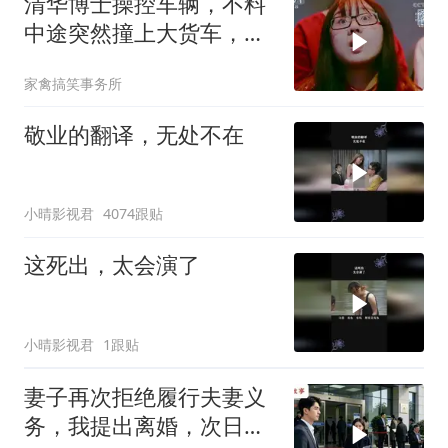
清华博士操控车辆，不料
中途突然撞上大货车，太
惊险了
家禽搞笑事务所
敬业的翻译，无处不在
小晴影视君
4074跟贴
这死出，太会演了
小晴影视君
1跟贴
妻子再次拒绝履行夫妻义
务，我提出离婚，次日前