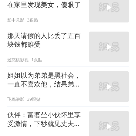
在家里发现美女，傻眼了
影中见影
3跟贴
那天请假的人比丢了五百
块钱都难受
迷惑桃影视
1跟贴
姐姐以为弟弟是黑社会，
一直不喜欢他，结果弟弟
穿警服
飞鸟潜影
39跟贴
伙伴：富婆坐小伙怀里享
受激情，下秒就见丈夫，
太大胆