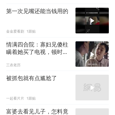
第一次见嘴还能当钱用的
金金爱看剧
1跟贴
情满四合院：寡妇见傻柱
瞒着她买了电视，顿时气
坏了，当场要把电视搬走
三农老历
被抓包就有点尴尬了
一起看片片
1跟贴
富婆去看见儿子，怎料竟