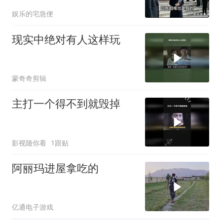
往民政局的途中，
娱乐的宅急便
现实中绝对有人这样玩
蒙奇奇剪辑
主打一个得不到就毁掉
影视随你看
1跟贴
阿丽玛进屋拿吃的
亿通电子游戏