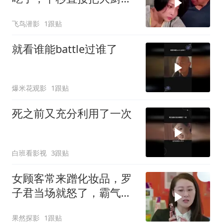
回家
飞鸟潜影
1跟贴
就看谁能battle过谁了
爆米花观影
1跟贴
死之前又充分利用了一次
白班看影视
3跟贴
女顾客常来蹭化妆品，罗
子君当场就怒了，霸气回
击场面超燃
果然探影
1跟贴