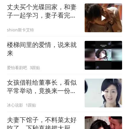
丈夫买个光碟回家，和妻
子一起学习，妻子看完反
应亮了
shion斯卡艾特
楼梯间里的爱情，说来就
来
爱怡看剧吧
3跟贴
女孩借鞋给董事长，看似
平常举动，竟换来一份好
工作
冰心说影
1跟贴
夫妻下馆子，不料菜太好
吃了，下秒直接把大厨请