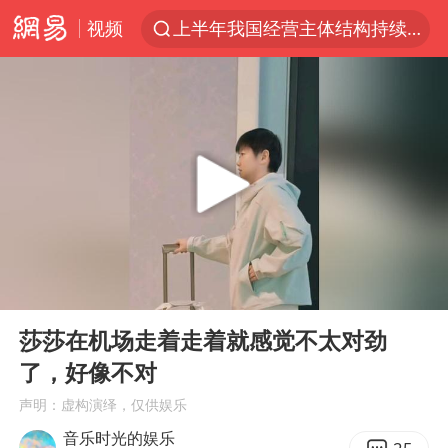
视频
上半年我国经营主体结构持续优化
白海豚将给京津冀带来大暴雨
刘嘉玲晒与周星驰合照
《披荆斩棘2026》阵容官宣
上海有出现龙卷潜势
国足U17与阿森纳决赛取消 并列冠军
香港高温刷新历史纪录
00:00
00:19
女子发现前夫婚内与第三者育子
Play
Ent
full
王艺迪无缘横滨赛决赛
莎莎在机场走着走着就感觉不太对劲
了，好像不对
2025年小学教师减少13.19万
声明：虚构演绎，仅供娱乐
王艺迪2-4不敌张本美和止步4强
音乐时光的娱乐