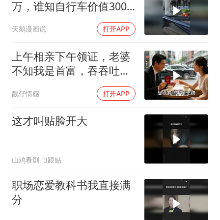
万，谁知自行车价值3000
万
天鹅漫画说
打开APP
上午相亲下午领证，老婆
不知我是首富，吞吞吐吐
要五百零花
靓仔情感
打开APP
这才叫贴脸开大
山鸡看剧
3跟贴
职场恋爱教科书我直接满
分