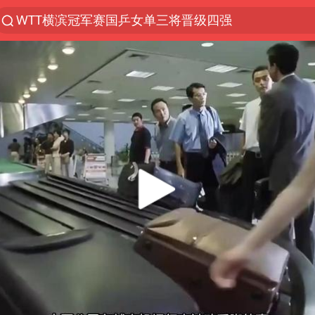
WTT横滨冠军赛国乒女单三将晋级四强
光影经济撬动暑期消费新蓝海
马克·艾伦退出斯诺克中国公开赛
新疆优化调整景区内自驾服务费
梁家辉：到内地拍戏不是北上是回归
茅台部分直营店飞天茅台提价
情侣在平潭拍日出时坠崖致一死一伤
泰国初中生饮弹自尽前开了26枪
台当局重金为“台独”织“皇帝新衣”
几元成本的AI广告导致千万市值蒸发
老挝国会主席赛宋蓬逝世