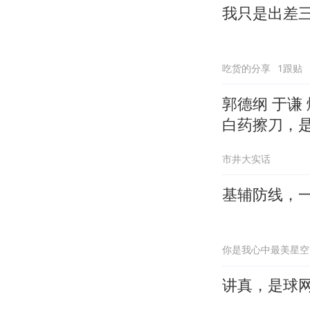
我只是出差
吃货的分享
1跟贴
郭德纲 于谦
白药擦刀，
市井大实话
基辅防线，
你是我心中最美星空
讲真，是球