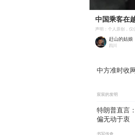
00:00
Play
中国乘客在
声明：个人原创，仅
赶山的姑娘
四川
中方准时收
宸宸的发明
特朗普直言
偏无动于衷
书写传奇