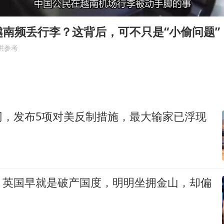
夏日经济乘“热”而上 消费市场向“新”而行
白海豚将正面袭击贯穿浙江
越南频丢行李？这背后，可不只是“小偷问题”
酒店回应车内过夜被收150元
供参考
黄金牛市回来了吗
酒店花洒现排泄物住客索赔遭拒
杭州全市有序停课
网，发布5项对美反制措施，最大输家已浮现
36岁男演员成景区NPC后人气爆棚
乐享全民健身 共筑健康中国
：英国早就是破产国度，明明坐拥金山，却偏