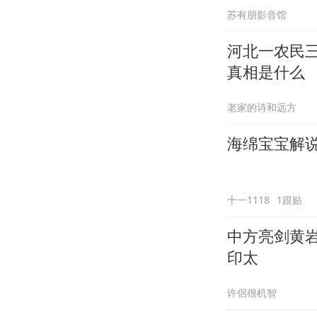
苏有朋影音馆
河北一农民
真相是什么
老家的诗和远方
海绵宝宝解说
十一1118
1跟贴
中方亮剑黄
印太
许侶很机智