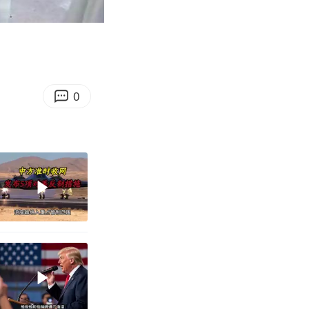
03:31
Enter
fullscreen
0