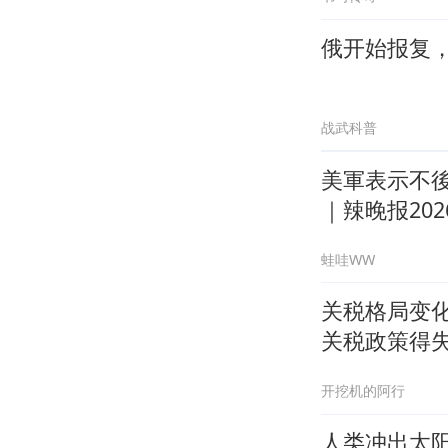
俄开始报复
战武科普
美軍表示不後
｜辣晚报2026
蛙哇WW
关税格局变
关税政策得
开挖机的阿行
人类冲出太