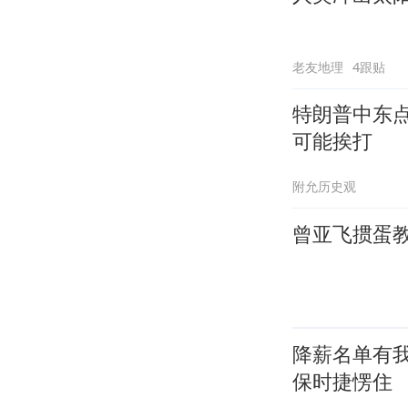
老友地理
4跟贴
特朗普中东
可能挨打
附允历史观
曾亚飞掼蛋教程
降薪名单有
保时捷愣住