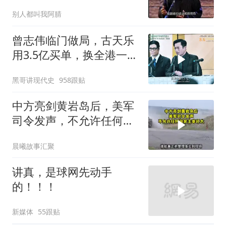
别人都叫我阿腈
曾志伟临门做局，古天乐
用3.5亿买单，换全港一声
佩服！
黑哥讲现代史
958跟贴
中方亮剑黄岩岛后，美军
司令发声，不允许任何国
家主宰印太
晨曦故事汇聚
讲真，是球网先动手
的！！！
新媒体
55跟贴