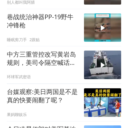
别人都叫我阿腈
巷战统治神器PP-19野牛
冲锋枪
睡眠剪刀手
2跟贴
中方三重管控改写黄岩岛
规则，美司令隔空喊话露
了底牌
环球军武密语
台媒观察:美日两国是不是
真的快要闹翻了呢？
果妈聊娱乐