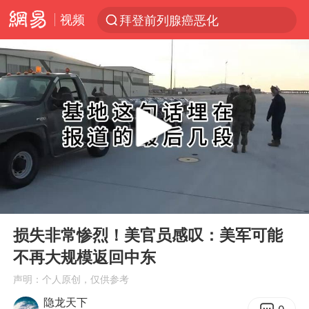
视频
拜登前列腺癌恶化
跨界融合拉长夏日经济消费链条
“白海豚”逼近浙闽沿海
“伊斯兰版北约”出现
外国游客的“中国游三件套”火了
上海大部迎大暴雨
以军士兵把枪口对准中国记者
00:00
07:50
白海豚在海上打了个结
Play
Ent
full
2026年7月份居民消费价格同比上涨0.5%
损失非常惨烈！美官员感叹：美军可能
不再大规模返回中东
方桃子代言广告视频已下架
声明：个人原创，仅供参考
浙江海域将现5到8米巨浪到狂浪
隐龙天下