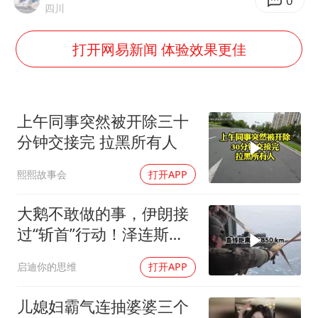
河南警方公开征集黑恶犯罪线索
0
四川
谢霆锋演唱会隔空祝王菲生日快乐
打开网易新闻 体验效果更佳
WTT横滨冠军赛女单四强国乒占三席
浙江省发出今年第2号指挥长令
辽宁省深化扫黑除恶专项斗争
上午同事突然被开除三十
一周大涨超7% 金价为何突然上涨
分钟交接完 拉黑所有人
央视新主播李秋莹孙亚鹏亮相
熙熙故事会
打开APP
构建更高水平的全民健身公共服务体系
大鹅不敢做的事，伊朗接
过“斩首”行动！泽连斯基
这次真悬了？
启迪你的思维
打开APP
儿媳妇霸气连抽婆婆三个