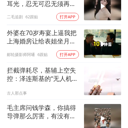
耳光，忍无可忍无须再
忍，太解气了！
二毛追剧
62跟贴
打开APP
外婆在70岁寿宴上逼我把
上海婚房让给表姐坐月
子，我说行转问舅舅
邮轮摄影师阿嗵
6跟贴
打开APP
拦截弹耗尽，基辅上空失
控：泽连斯基的“无人机神
话”为何突然没人提了
古人那点事
毛主席问钱学森，你搞得
导弹那么厉害，有没有办
法对付它？