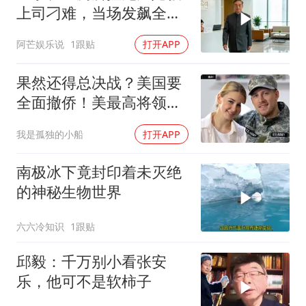
上司刁难，当场发飙全场
傻眼
阿芒娱乐说
1跟贴
打开APP
果然还得总决战？美国要
全面撤侨！美最高将领：
决战伊朗随时能打
我是孤独的小船
打开APP
南极冰下竟封印着未灭绝
的神秘生物世界
六六冷知识
1跟贴
邱毅：千万别小看张安
乐，他可不是软柿子