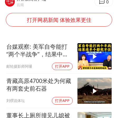
酒店花洒现排泄物住客索赔遭拒
0
云南
夏日经济乘“热”而上 消费市场向“新”而行
打开网易新闻 体验效果更佳
36岁男演员成景区NPC后人气爆棚
身体出现这几个信号可能是肝在求救
宇树王兴兴被问了360多个问题
台媒观察: 美军自夸能打
全民健身事业高质量发展
“两个半战争”，结果中东
上四休三，但降薪1000元，你接受吗？
这一仗，连半个都兜不住
邮轮摄影师阿嗵
打开APP
乐享全民健身 共筑健康中国
青藏高原4700米处为何藏
有两套史前石器
刘襈说体坛
打开APP
董事长上厕所撞见儿媳被