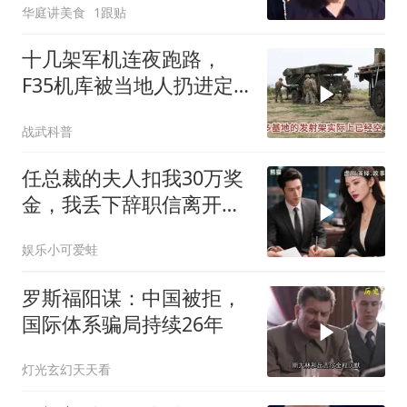
华庭讲美食
1跟贴
十几架军机连夜跑路，
F35机库被当地人扔进定
位器，美军在中东的老底
战武科普
让人掀了个干净
任总裁的夫人扣我30万奖
金，我丢下辞职信离开，
当晚她慌忙问：甲方只和
娱乐小可爱蛙
你签约
罗斯福阳谋：中国被拒，
国际体系骗局持续26年
灯光玄幻天天看