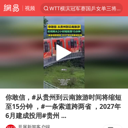
视频
WTT横滨冠军赛国乒女单三将晋级四强
光影经济撬动暑期消费新蓝海
日本发布排名：“中国第一，美日德韩英法居后”
微信又有新功能，你可以“撤回”你的撤回了！
大V：马科斯把路走绝了
白海豚将正面袭击贯穿浙江
情侣在平潭拍日出时坠崖致一死一伤
00:00
00:18
杭州全市有序停课
Play
Ent
full
《欢迎来龙餐馆》口碑
你敢信，#从贵州到云南旅游时间将缩短
至15分钟 ，#一条索道跨两省 ，2027年
检测列车撞人致11死2伤 涉事单位被罚
6月建成投用#贵州 ...
泰国初中生饮弹自尽前开了26枪
开屏新闻客户端