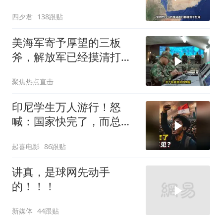
了？
四夕君
138跟贴
美海军寄予厚望的三板
斧，解放军已经摸清打
法，海空一体联手接下
聚焦热点直击
印尼学生万人游行！怒
喊：国家快完了，而总统
却装看不见？
起喜电影
86跟贴
讲真，是球网先动手
的！！！
新媒体
44跟贴