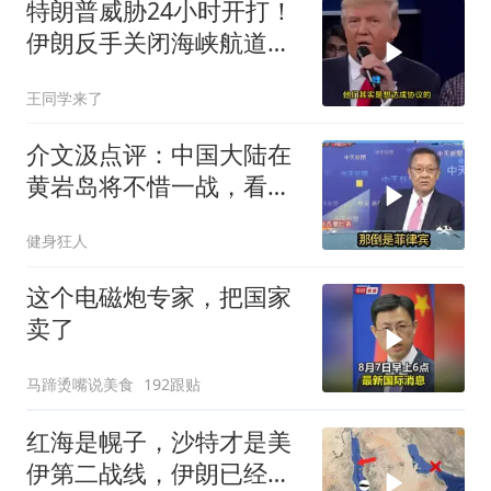
特朗普威胁24小时开打！
伊朗反手关闭海峡航道，
美伊谁在说谎？
王同学来了
介文汲点评：中国大陆在
黄岩岛将不惜一战，看你
菲律宾怎么做！
健身狂人
这个电磁炮专家，把国家
卖了
马蹄烫嘴说美食
192跟贴
红海是幌子，沙特才是美
伊第二战线，伊朗已经输