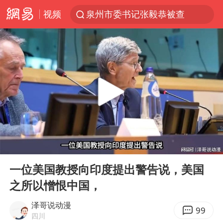
视频
泉州市委书记张毅恭被查
秘鲁和墨西哥宣布恢复外交关系
“电影+”如何激发千亿级消费新活力？
台风白海豚已进入24小时警戒线
沙特土耳其巴基斯坦签署共同防务协议
中医教你一招提升气血
四川宜宾市高县4.9级地震致1人死亡
00:00
12:33
胡彦斌韩磊 谁帮谁
Play
Ent
full
全球首个长时储能一体化产业园量产
一位美国教授向印度提出警告说，美国
之所以憎恨中国，
老中医：立秋后养心是关键
上海：台风白海豚或将带来龙卷风
泽哥说动漫
99
四川