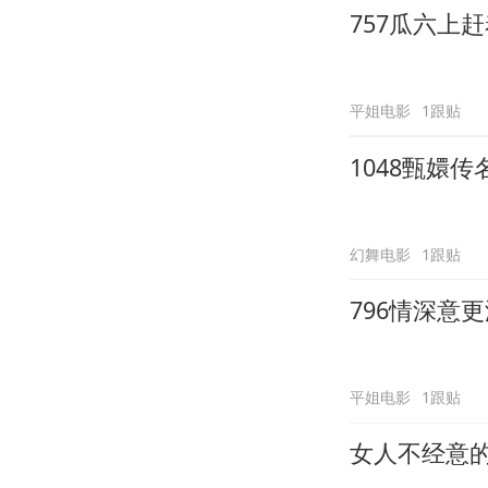
757瓜六上
平姐电影
1跟贴
1048甄嬛传
幻舞电影
1跟贴
796情深意
平姐电影
1跟贴
女人不经意