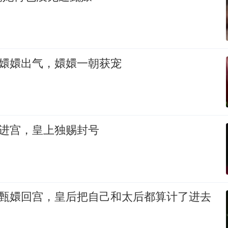
为嬛嬛出气，嬛嬛一朝获宠
意进宫，皇上独赐封号
挠甄嬛回宫，皇后把自己和太后都算计了进去