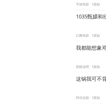
平姐电影
1跟贴
1035甄嬛
幻舞电影
1跟贴
我都能想象
剧能追吧
1跟贴
这锅我可不
阿佳说剧
1跟贴