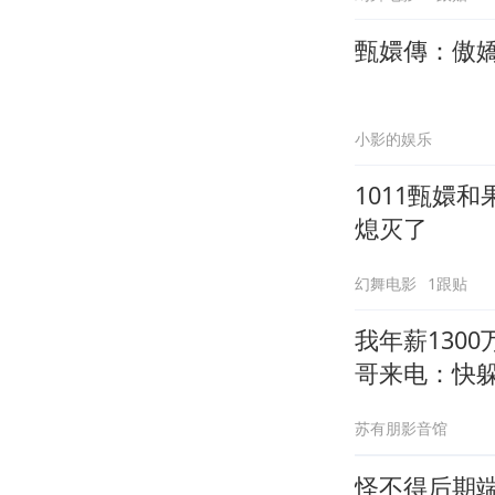
甄嬛傳：傲
小影的娱乐
1011甄嬛
熄灭了
幻舞电影
1跟贴
我年薪130
哥来电：快
苏有朋影音馆
怪不得后期