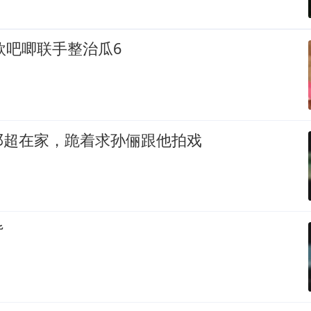
和欣吧唧联手整治瓜6
邓超在家，跪着求孙俪跟他拍戏
背