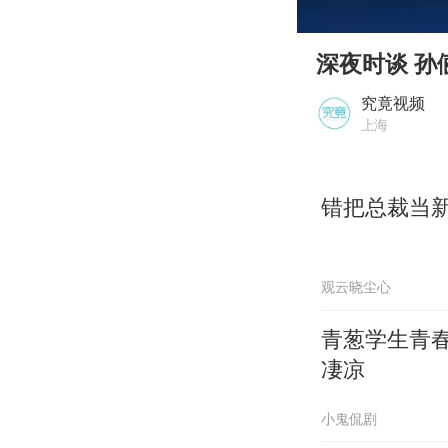
00:00
Play
深夜时谈 孙
究竟视频
上海
错把总裁当
观云晓尘心
青葱学生青
凄凉
小鬼侃剧