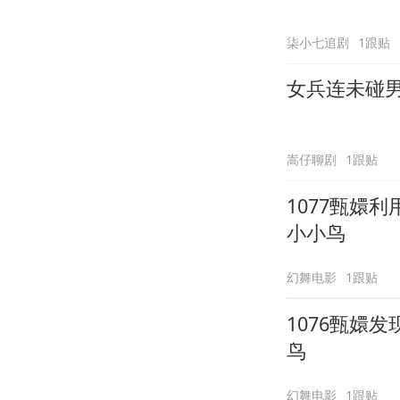
柒小七追剧
1跟贴
女兵连未碰
嵩仔聊剧
1跟贴
1077甄嬛
小小鸟
幻舞电影
1跟贴
1076甄嬛
鸟
幻舞电影
1跟贴