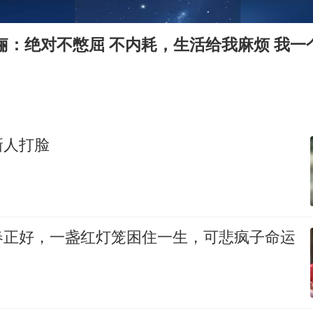
美媒称美国想用战术核武器对抗中俄
985博士后被曝在妻子孕期出轨后续
俪：绝对不憋屈 不内耗，生活给我麻烦 我一
“空调24小时开着更省电”不实
如何把百年大党建设得更加坚强有力？
新人打脸
春正好，一盏红灯笼困住一生，可悲疯子命运