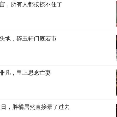
回宫，所有人都按捺不住了
人头地，碎玉轩门庭若市
闹非凡，皇上思念亡妻
的生日，胖橘居然直接晕了过去