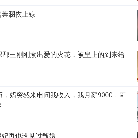
嬌葉瀾依上線
和果郡王刚刚擦出爱的火花，被皇上的到来给
0万，妈突然来电问我收入，我月薪9000，哥
躲
端妃再也没见过甄嬛