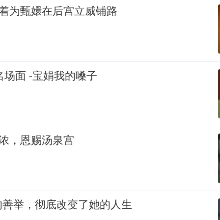
赶着为甄嬛在后宫立威铺路
名场面 -宝娟我的嗓子
更浓，恩赐汤泉宫
的善举，彻底改变了她的人生