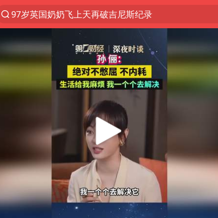
97岁英国奶奶飞上天再破吉尼斯纪录
27岁女子组织卖淫集团被悬赏通缉
泰国校园枪击案死亡人数升至7人
泸溪河：桃酥吃出金属牙冠视频不实
美国将对多晶硅衍生品加征15%关税
改名后的“青海拉面”店
女子开一天一夜空调后二氧化碳中毒
泰高官回应中国人在泰遭歧视：全面调查
河南某医院2.33亿工程串标案细节披露
公司“上四休三”但要降薪1000元
台风灿鸿未来对中国无影响