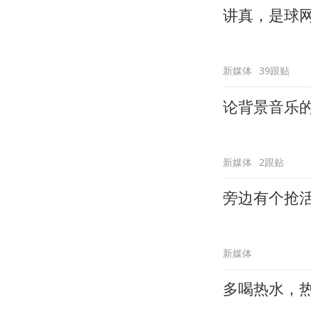
讲真，是球
新媒体
39跟贴
论背景音乐
新媒体
2跟贴
旁边有个抢
新媒体
多喝热水，