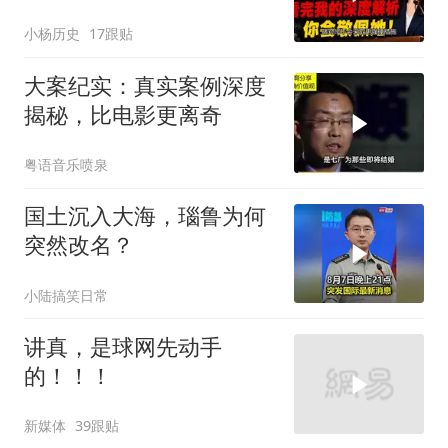
你会敬佩她！
小杨历史
17跟贴
大案纪实：真实案例深度
揭秘，比电影更离奇
粤语音乐喷泉
国土沉入大海，瑙鲁为何
突然改名？
小陆搞笑日常
讲真，是球网先动手
的！！！
新媒体
39跟贴