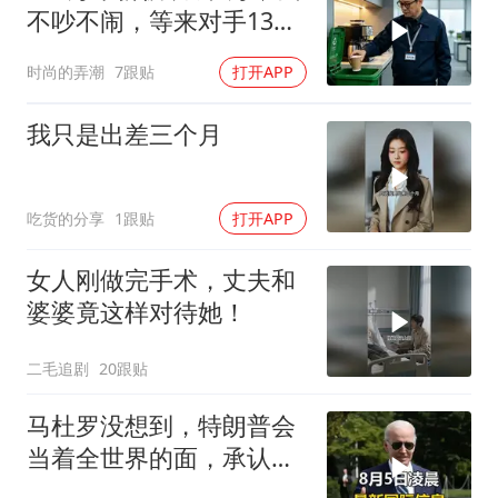
不吵不闹，等来对手13倍
年薪挖我
时尚的弄潮
7跟贴
打开APP
我只是出差三个月
吃货的分享
1跟贴
打开APP
女人刚做完手术，丈夫和
婆婆竟这样对待她！
二毛追剧
20跟贴
马杜罗没想到，特朗普会
当着全世界的面，承认一
个众所周知的事实