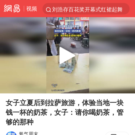
视频
刘浩存百花奖开幕式红裙起舞
台风白海豚闭眼浙江上海处于危险半圆
张本智和：零封向鹏不意外
云南一地村民过火把节意外灼伤16人
泰国初中生饮弹自尽前开了26枪
用AI造出新病毒意味着什么
今年第二强台风将带来多大影响
00:00
00:10
浙江最强风雨时段已锁定
Play
Ent
full
美股创4月份以来最大单周涨幅
女子立夏后到拉萨旅游，体验当地一块
钱一杯的奶茶，女子：请你喝奶茶，管
台风白海豚登陆点缩圈
够的那种
上半年国内居民出游人次34.63亿
氧气周末