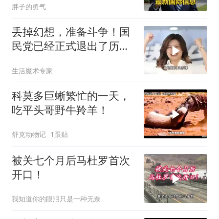
胖子的勇气
丢掉幻想，准备斗争！国
民党已经正式退出了历史
舞台的主角席位！
生活魔术专家
科莫多巨蜥繁忙的一天，
吃平头哥野牛羚羊！
舒克动物记
1跟贴
被关七个月后马杜罗首次
开口！
我知道你的眼泪只是一种无奈