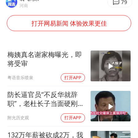
女子被狗舔脚确诊三级暴露 医生回应
79
河南
泰国校园枪击事件已致8死30余伤
打开网易新闻 体验效果更佳
光伏八巨头签署“不低于成本价”倡议
多所幼师院校开设养老专业
台州《告全体市民书》：非必要不外出
梅姨真名谢家梅曝光，即
习近平心系体育强国建设
将受审
粤语音乐喷泉
打开APP
防长逼官员“不反华就辞
职”，老杜长子当面硬刚：
你凭什么？
附允历史观
打开APP
132万年薪被砍成2万，我