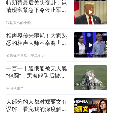
特朗普最后关头变卦，认
清现实紧急下令停止军事
行动
我是孤独的小船
相声界传来噩耗！大家熟
悉的相声大师不幸离世，
网友：一路好走！
如果你会喜欢上第二个人
一百一十艘俄船被无人艇
“包圆”，黑海舰队后撤数
百里，制海权彻底易手
王同学来了
大部分的人都对郑丽文有
误解，看完我的深度解析