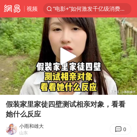
视频
“电影+”如何激发千亿级消费新活力？
胡塞武装袭击也门政府军军营
日本试射“战斧”导弹，国防部回应
东航：国内客票提前14天免费退改
台风白海豚中心风力增强
四川宜宾高县4.9级地震致1死
向鹏0-3不敌张本智和
00:00
10:03
“新疆阿勒泰八月能滑雪”不实
Play
Ent
full
刘国正说向鹏打得很窝囊
假装家里家徒四壁测试相亲对象，看看
她什么反应
山东一元代青花杯离奇失踪
我国外贸延续良好增长态势
小雨和雄大
0
山东