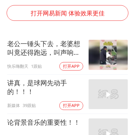
宇树科技中一签需缴款7.54万元
国防部：中国军队坚决反制任何闹海挑衅图谋
打开网易新闻 体验效果更佳
陈幸同晋级WTT横滨冠军赛8强
百花奖开幕式
老公一锤头下去，老婆想
两名乘客在飞机上因调节座椅起冲突
叫竟还得跑远，叫声响起
女儿为争财产堵门阻挠父亲出殡
万万没想到
快乐嗨翻天
1跟贴
打开APP
夯实基础开新局
讲真，是球网先动手
的！！！
新媒体
39跟贴
打开APP
论背景音乐的重要性！！