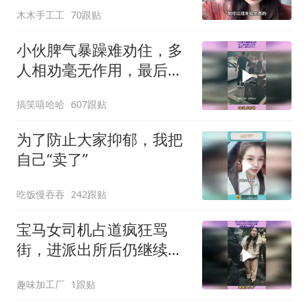
木木手工工
70跟贴
小伙脾气暴躁难劝住，多
人相劝毫无作用，最后一
拳代价不小
搞笑嘻哈哈
607跟贴
为了防止大家抑郁，我把
自己“卖了”
吃饭慢吞吞
242跟贴
宝马女司机占道疯狂骂
街，进派出所后仍继续发
飙，完整事件大揭秘
趣味加工厂
1跟贴