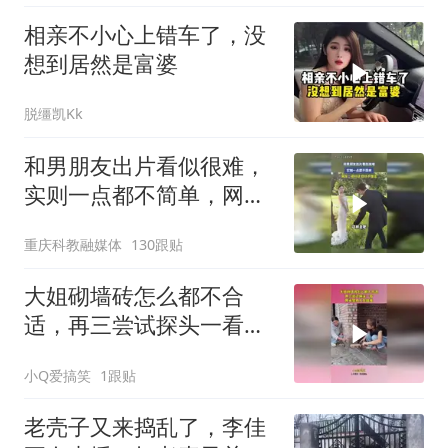
相亲不小心上错车了，没
想到居然是富婆
脱缰凯Kk
和男朋友出片看似很难，
实则一点都不简单，网
友：很听话，但听不懂话
重庆科教融媒体
130跟贴
大姐砌墙砖怎么都不合
适，再三尝试探头一看，
原来是有人在捣鬼！
小Q爱搞笑
1跟贴
老壳子又来捣乱了，李佳