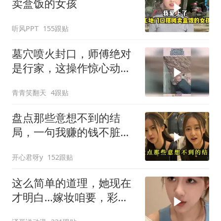
卖盒饭的女孩
听风PPT
155跟贴
墓穴喷火封口，师傅绝对
是行家，这操作惊心动
魄！
青青笑翻天
4跟贴
盘点那些意想不到的结
局，一句我赚的钱不脏，
真是杀人又诛心
开心君呀y
152跟贴
这么简单的道理，她现在
才明白…嫁妆咱要，彩礼
咱也给！