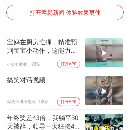
几元成本的AI广告导致千万市值蒸发
老挝国会主席赛宋蓬逝世
打开网易新闻 体验效果更佳
购飞机票7分钟后退票被扣2022元
郑丽文：台湾从来没有“独立”过
宝妈在厨房忙碌，精准预
黄金牛市回来了吗
判宝宝小动作，这能力满
乐享全民健身 共筑健康中国
分！
小心心看看
1跟贴
打开APP
搞笑对话视频
爆笑卡通小剧场
1跟贴
打开APP
年终奖差43倍，我躺平30
天被辞，领导一天狂接47