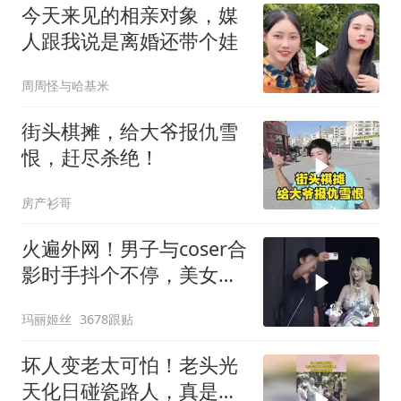
今天来见的相亲对象，媒
人跟我说是离婚还带个娃
周周怪与哈基米
街头棋摊，给大爷报仇雪
恨，赶尽杀绝！
房产衫哥
火遍外网！男子与coser合
影时手抖个不停，美女做
出一个意外举动
玛丽姬丝
3678跟贴
坏人变老太可怕！老头光
天化日碰瓷路人，真是社