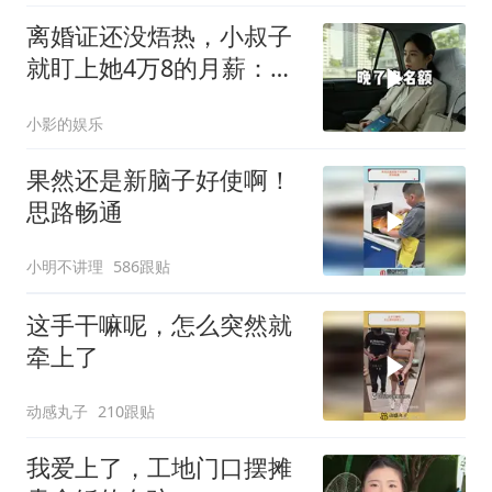
离婚证还没焐热，小叔子
就盯上她4万8的月薪：转
我
小影的娱乐
果然还是新脑子好使啊！
思路畅通
小明不讲理
586跟贴
这手干嘛呢，怎么突然就
牵上了
动感丸子
210跟贴
我爱上了，工地门口摆摊