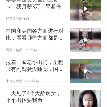
卡，我月薪3万，果断停
做早饭
喂河马的陈加西
中国和美国各方面进行对
比，看看哪些方面都是谁
领先
周周出精品
352跟贴
拉着一家老小出门，全程
只有副驾驶没睡觉，国产
车越来越离谱
小奇说生活
2542跟贴
一天见了4个大龄剩女，
个个出招要我命