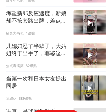
爆笑生活记
1跟贴
考验新郎反应速度，新娘
却不按套路出牌，差点当
场丢人！
搞笑大书包
1跟贴
儿媳妇忍了半辈子，大姑
姐终于出手了，婆婆这一
脚挨的不冤枉
焦点看搞笑
32跟贴
当第一次和日本女友提出
同居
瓦娜达
389跟贴
讲真，是球网先动手