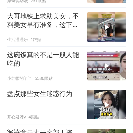
泽哥说动漫
231跟贴
大哥地铁上求助美女，不
料美女早有准备，这下大
哥乐开花！
生活滢滢乐
1跟贴
这碗饭真的不是一般人能
吃的
小红帽的丫丫
5536跟贴
盘点那些女生迷惑行为
开心君呀y
4跟贴
婆婆拿走丈夫全部工资