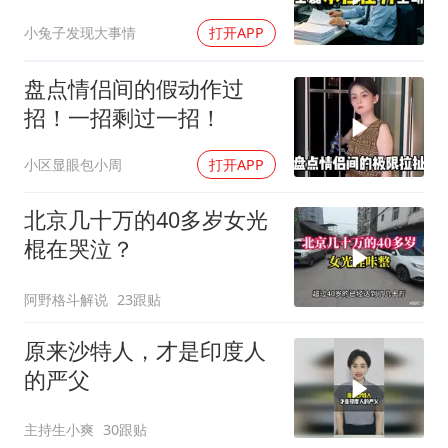
个退单电话
小兔子发现大事情
打开APP
盘点情侣间的假动作过
招！一招剩过一招！
小区显眼包小周
打开APP
北京几十万的40多岁女光
棍在哭泣？
阿野格斗解说
23跟贴
原来沙特人，才是印度人
的严父
主持生小爽
30跟贴