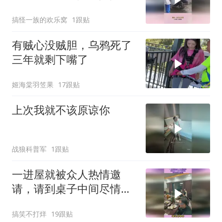
会的毒瘤！
搞怪一族的欢乐窝
1跟贴
有贼心没贼胆，乌鸦死了
三年就剩下嘴了
姬海棠羽笠果
17跟贴
上次我就不该原谅你
战狼科普军
1跟贴
一进屋就被众人热情邀
请，请到桌子中间尽情跳
舞，原来她是大家掌
搞笑不打烊
19跟贴