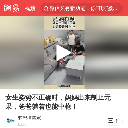
视频
微信又有新功能，你可以“撤回”你的撤回了！
新疆优化调整景区内自驾服务费
《欢迎来龙餐馆》口碑
检测列车撞人致11死2伤 涉事单位被罚
情侣在平潭拍日出时坠崖致一死一伤
白海豚将正面袭击贯穿浙江
宇树王兴兴被问了360多个问题
00:00
00:15
全民健身事业高质量发展
Play
Ent
full
唐田赛前发布会上引用《孙子兵法》
女生姿势不正确时，妈妈出来制止无
果，爸爸躺着也能中枪！
台当局重金为“台独”织“皇帝新衣”
商场现钱学森巨幅海报 负责人回应
梦想搞笑家
1
山东