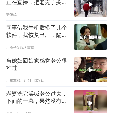
正在直播，把老壳子关在
大门外一天没开门
诺鸽鸽
同事借我手机后多了几个
软件，我恢复出厂，隔壁
总监竟被带走
小兔子发现大事情
当媳妇回娘家感觉老公很
难过
小车车和小刘刘
13跟贴
老婆洗完澡喊老公过去，
下面的一幕，果然没有一
顿揍是白挨的