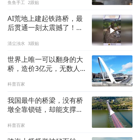
鱼鱼手工
2跟贴
AI荒地上建起铁路桥，最
后贯通一刻太震撼了！这
就是技术的力量
清尘浊水
3跟贴
世界上唯一可以翻身的大
桥，造价3亿元，无数人
排队只为看它翻身
科普百家
我国最牛的桥梁，没有桥
墩全靠锁链，却能支撑起
20吨货车的通行！
科普百家