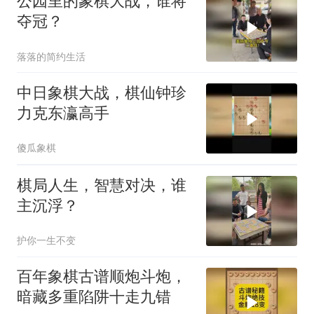
公园里的象棋大战，谁将
夺冠？
落落的简约生活
中日象棋大战，棋仙钟珍
力克东瀛高手
傻瓜象棋
棋局人生，智慧对决，谁
主沉浮？
护你一生不变
百年象棋古谱顺炮斗炮，
暗藏多重陷阱十走九错