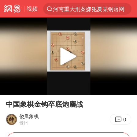
视频
河南重大刑案嫌犯夏某钢落网
光影经济撬动暑期消费新蓝海
陈思诚零点晒照为佟丽娅庆生
郑丽文：台湾从来没有“独立”过
36岁男演员成景区NPC后人气爆棚
新疆优化调整景区内自驾服务费
情侣平潭拍日出坠崖1死1伤
00:00
14:52
全民健身事业高质量发展
Play
Ent
full
上四休三，但降薪1000元，你接受吗？
中国象棋金钩卒底炮鏖战
台当局重金为“台独”织“皇帝新衣”
傻瓜象棋
0
贵州
检测列车撞人致11死2伤 涉事单位被罚