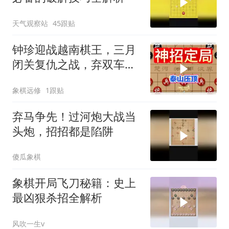
天气观察站
45跟贴
钟珍迎战越南棋王，三月
闭关复仇之战，弃双车泰
山压顶对手掀桌
象棋远修
1跟贴
弃马争先！过河炮大战当
头炮，招招都是陷阱
傻瓜象棋
象棋开局飞刀秘籍：史上
最凶狠杀招全解析
风吹一生v