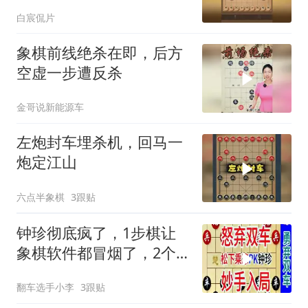
白宸侃片
象棋前线绝杀在即，后方
空虚一步遭反杀
金哥说新能源车
左炮封车埋杀机，回马一
炮定江山
六点半象棋
3跟贴
钟珍彻底疯了，1步棋让
象棋软件都冒烟了，2个
车都送人
翻车选手小李
3跟贴