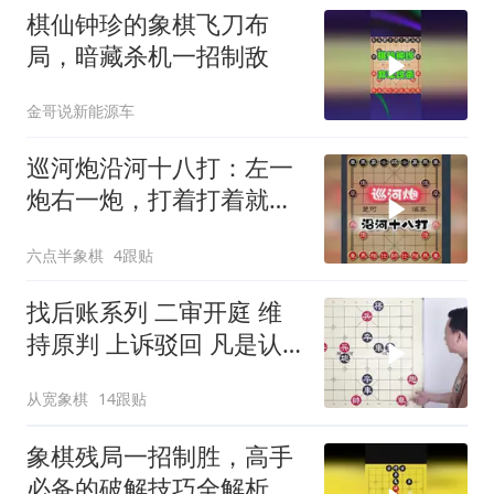
棋仙钟珍的象棋飞刀布
局，暗藏杀机一招制敌
金哥说新能源车
巡河炮沿河十八打：左一
炮右一炮，打着打着就把
对手打崩了
六点半象棋
4跟贴
找后账系列 二审开庭 维
持原判 上诉驳回 凡是认
为红胜的败诉
从宽象棋
14跟贴
象棋残局一招制胜，高手
必备的破解技巧全解析