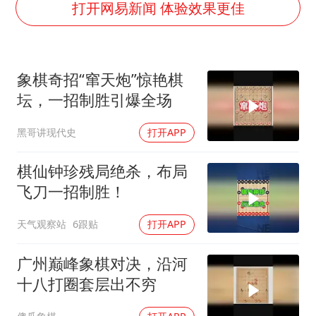
商场现钱学森巨幅海报 负责人回应
打开网易新闻 体验效果更佳
几元成本的AI广告导致千万市值蒸发
老挝国会主席赛宋蓬逝世
象棋奇招“窜天炮”惊艳棋
购飞机票7分钟后退票被扣2022元
坛，一招制胜引爆全场
白海豚将正面袭击贯穿浙江
黑哥讲现代史
打开APP
酒店回应车内过夜被收150元
黄金牛市回来了吗
棋仙钟珍残局绝杀，布局
乐享全民健身 共筑健康中国
飞刀一招制胜！
天气观察站
6跟贴
打开APP
广州巅峰象棋对决，沿河
十八打圈套层出不穷