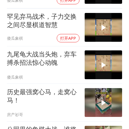
傻瓜象棋
打开APP
罕见弃马战术，子力交换
之间尽显棋道智慧
傻瓜象棋
打开APP
九尾龟大战当头炮，弃车
搏杀招法惊心动魄
傻瓜象棋
历史最强窝心马，走窝心
马！
房产衫哥