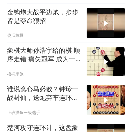
金钩炮大战平边炮，步步
皆是夺命狠招
傻瓜象棋
象棋大师孙浩宇给的棋 顺
序走错 痛失冠军 成为一
辈子的遗憾
梧桐摩旅
谁说窝心马必败？钟珍一
战封仙，送炮弃车连环
计，招招诛心
上班摸鱼一级选手
楚河攻守连环计，这盘象