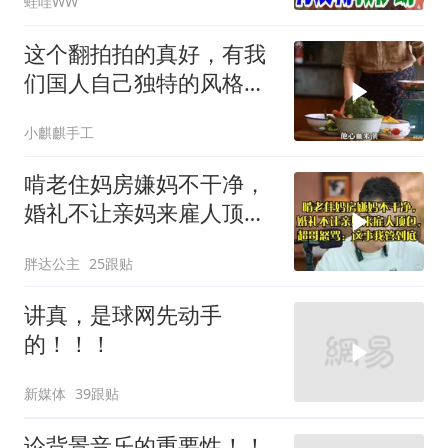
蛙哇WW
谢寒冰｜辣晚报20260805
这个翻拍拍的真好，有我
们国人自己独特的风格魅
力
小麒麒手工
啃老住妈房嫌妈不干净，
婚礼不让亲妈来雇人顶
包，超哥怒骂
胖达公主
25跟贴
讲真，是球网先动手
的！！！
新媒体
39跟贴
论背景音乐的重要性！！