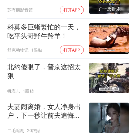
的，趁早都别干了！
苏有朋影音馆
打开APP
科莫多巨蜥繁忙的一天，
吃平头哥野牛羚羊！
舒克动物记
1跟贴
打开APP
北约傻眼了，普京这招太
狠
帆海志
1跟贴
夫妻闹离婚，女人净身出
户，下一秒让前夫追悔莫
及！
二毛追剧
20跟贴