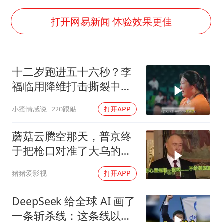
U17国足三连胜晋级明日之星半决赛
打开网易新闻 体验效果更佳
美股存储板块集体大跌
胡彦斌获《歌手2026》歌王
东航：国内客票提前14天免费退改
十二岁跑进五十六秒？李
胜宏科技：股票交易异常波动
福临用降维打击撕裂中国
田径！
夯实基础开新局
小蜜情感说
220跟贴
打开APP
蘑菇云腾空那天，普京终
于把枪口对准了大乌的军
火库
猪猪爱影视
打开APP
DeepSeek 给全球 AI 画了
一条斩杀线：这条线以下