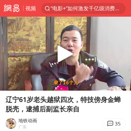
“电影+”如何激发千亿级消费新活力？
视频
全球首个长时储能一体化产业园量产
台风白海豚已进入24小时警戒线
中国女篮70-67险胜尼日利亚女篮
上海：台风白海豚或将带来龙卷风
四川宜宾市高县4.9级地震致1人死亡
名创优品回应女子吐槽内裤质量差
出口禁令驱动有色板块大涨
00:00
03:28
中巨芯：上半年归母净利润1405.77万元
Play
Ent
full
辽宁61岁老头越狱四次，特技傍身金蝉
秋天的第一杯奶茶到底有多火
脱壳，逮捕后副监长亲自
38岁演员求职万岁山NPC成功
地铁动画
35
国乒男单横滨冠军赛全军覆没
广东