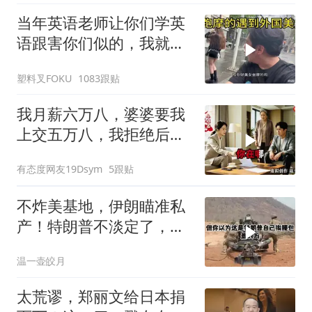
当年英语老师让你们学英
语跟害你们似的，我就是
吃了没有文化的亏
塑料叉FOKU
1083跟贴
我月薪六万八，婆婆要我
上交五万八，我拒绝后她
换了门锁，12天后我决意
有态度网友19Dsym
5跟贴
离婚
不炸美基地，伊朗瞄准私
产！特朗普不淡定了，被
死死捏住七寸
温一壶皎月
太荒谬，郑丽文给日本捐