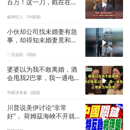
百万！这一刀，戳在在了
中国人的伤口上
健身狂人
154跟贴
小伙却公司找未婚妻有急
事，却得知未婚妻竟和别
人订婚！
二毛追剧
1跟贴
婆婆以为我不敢离婚，酒
会甩我2巴掌，我一通电
话让婆家当场懵了
华庭讲美食
2跟贴
川普说美伊讨论“非常
好”， 荷姆茲海峽不开就
出重拳｜帅化民.孙大千.