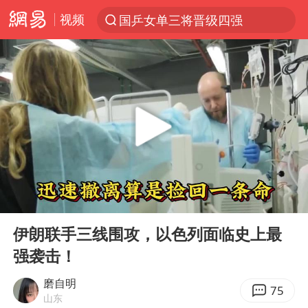
视频
国乒女单三将晋级四强
光影经济撬动暑期消费新蓝海
浙江上海等地有大雨或暴雨
新疆优化调整景区内自驾服务费
微信又有新功能，你可以“撤回”你的撤回了！
“新疆的交警怎么个个像我妈”
情侣平潭拍日出坠崖1死1伤
00:00
05:02
上四休三，但降薪1000元，你接受吗？
Play
Ent
full
西湖突现狂风暴雨 游客瞬间被浇透
伊朗联手三线围攻，以色列面临史上最
强袭击！
台当局重金为“台独”织“皇帝新衣”
白海豚将正面袭击贯穿浙江
磨自明
75
山东