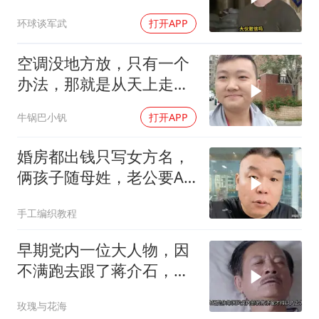
火速道歉，泽连斯基这场
环球谈军武
打开APP
豪赌到底有多疯？
空调没地方放，只有一个
办法，那就是从天上走，
老师傅一招拿下
牛锅巴小钒
打开APP
婚房都出钱只写女方名，
俩孩子随母姓，老公要AA
制？七公句句扎心
手工编织教程
早期党内一位大人物，因
不满跑去跟了蒋介石，不
料晚年竟悲惨死
玫瑰与花海