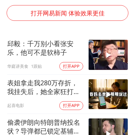
《欢迎来龙餐馆》口碑
郑丽文：台湾从来没有“独立”过
打开网易新闻 体验效果更佳
几元成本的AI广告导致千万市值蒸发
茅台部分直营店飞天茅台提价
邱毅：千万别小看张安
酒店回应车内过夜被收150元
乐，他可不是软柿子
商场现钱学森巨幅海报 负责人回应
华庭讲美食
1跟贴
打开APP
杭州全市有序停课
乐享全民健身 共筑健康中国
表姐拿走我280万存折，
我挂失后，她全家狂打
200个电话
起喜电影
打开APP
偷袭伊朗向特朗普纳投名
状？导弹都已锁定基辅才