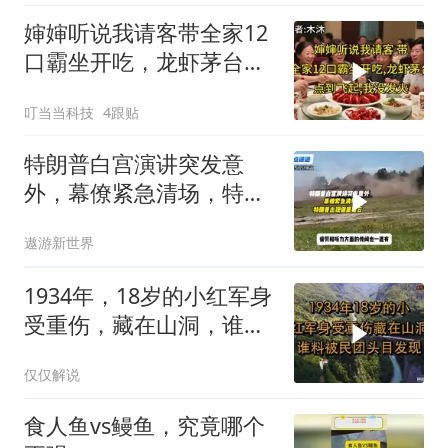
婶婶听说我请客带全家12
口霸坐开吃，龙虾茅台点
到飞起，我没发
叮当当科技
4跟贴
特朗普白宫演讲突发意
外，幕僚紧急清场，特朗
普出现健康疑云！
遨游新世界
1934年，18岁的小红军身
受重伤，藏在山洞，谁料
被民团头目发现
仅仅解说
食人鱼vs鳗鱼，究竟哪个