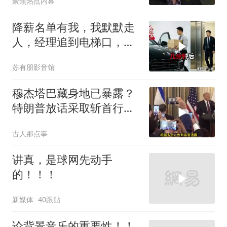
聚焦热点内幕
降薪名单有我，我默默走
人，经理追到电梯口，见
我坐上保时捷愣住
苏有朋影音馆
穆杰塔巴藏身地已暴露？
特朗普放话采取斩首行
动，美军机又被击落
古人那点事
讲真，是球网先动手
的！！！
新媒体
40跟贴
论背景音乐的重要性！！