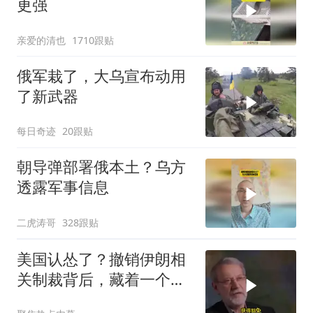
更强
亲爱的清也
1710跟贴
俄军栽了，大乌宣布动用
了新武器
每日奇迹
20跟贴
朝导弹部署俄本土？乌方
透露军事信息
二虎涛哥
328跟贴
美国认怂了？撤销伊朗相
关制裁背后，藏着一个说
不出口的尴尬