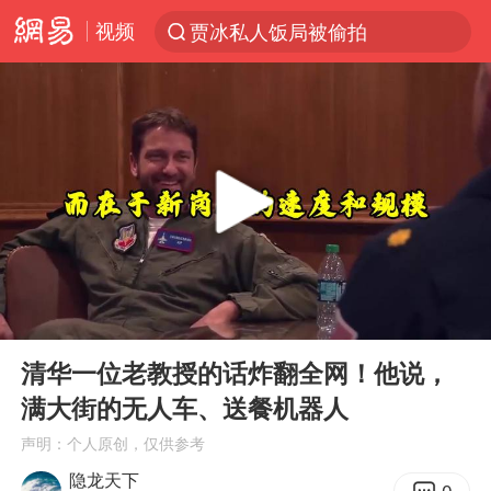
贾冰私人饭局被偷拍
视频
台风“白海豚”登陆 各地各部门全力应对
奥沙利文晋级斯诺克中国公开赛16强
路虎卫士110 HSE限时降价
我国发现稀散金属独立新矿物——乌斯河锗矿
上海鼓励居家办公
部分银行上调存款利率
小沈阳加盟《披荆斩棘》
00:00
05:17
Play
Ent
新疆生产建设兵团生态环境局原局长被查
full
清华一位老教授的话炸翻全网！他说，
朱一龙的鼻子怎么了
满大街的无人车、送餐机器人
大疆错失宇树
声明：个人原创，仅供参考
隐龙天下
5万小车卖不动 微型代步车集体遇冷