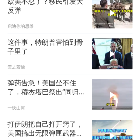
欧美不忍了？移民引发大
反弹
启迪你的思维
这件事，特朗普害怕到骨
子里了
安之若憟
弹药告急！美国坐不住
了，穆杰塔巴祭出“同归于
尽”绝招，暴露致命短板
一饮山河
打伊朗把自己打开窍了，
美国搞出无限弹匣武器，