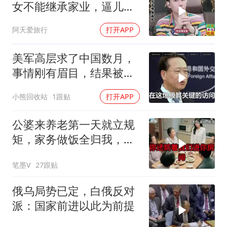
女不能继承家业，逼儿媳
生孙子，官官怒怼！
阿天爱旅行
打开APP
美军高层求了中国数月，
事情刚有眉目，结果被特
朗普一个动作搅黄
小熊回收站
1跟贴
打开APP
公婆来养老第一天就立规
矩，家务做饭全归我，老
公点头，我一句话令全桌
笔墨V
27跟贴
寂静
俄乌局势已定，白俄反对
派：国家前进以此为前提