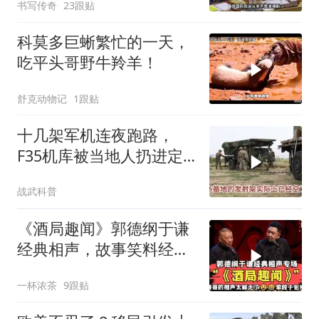
书写传奇
23跟贴
科莫多巨蜥繁忙的一天，
吃平头哥野牛羚羊！
舒克动物记
1跟贴
十几架军机连夜跑路，
F35机库被当地人扔进定
位器，美军在中东的老底
战武科普
让人掀了个干净
《酒局趣闻》郭德纲于谦
经典相声，故事笑料经典
不断！
一杯浓茶
9跟贴