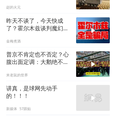
用来针对中国
赵的火元
昨天不谈了，今天快成
了？霍尔木兹谈判魔幻反
转，全是骗局？
金梅煮酒
普京不肯定也不否定？心
腹出面定调：大鹅绝不打
光最后一颗子弹
米老鼠的世界
讲真，是球网先动手
的！！！
新媒体
57跟贴