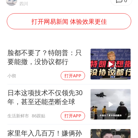
0
四川
4.2平卫生间补漏注胶花1.55万
打开网易新闻 体验效果更佳
周星驰妈妈现身香港首映礼
上海地铁4条线路全线停运
湖北启动重大气象灾害三级应急响应
脸都不要了？特朗普：只
费大厨口号更改 不再宣传小炒肉大王
要能撤，没协议都行
56岁刘奕君跟13岁女儿合跳
小彻
打开APP
从科技创新看开局起步的时与势
日本这项技术不仅领先30
年，甚至还能垄断全球
生活新鲜市
86跟贴
打开APP
家里年入几百万！嫌俩孙