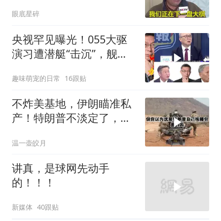
眼底星碎
央视罕见曝光！055大驱
演习遭潜艇“击沉”，舰长
直言：前出就是送死
趣味萌宠的日常
16跟贴
不炸美基地，伊朗瞄准私
产！特朗普不淡定了，被
死死捏住七寸
温一壶皎月
讲真，是球网先动手
的！！！
新媒体
40跟贴