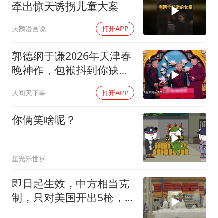
牵出惊天诱拐儿童大案
天鹅漫画说
打开APP
郭德纲于谦2026年天津春
晚神作，包袱抖到你缺氧
笑到肚子疼！
人间天下事
打开APP
你俩笑啥呢？
星光乐世界
即日起生效，中方相当克
制，只对美国开出5枪，
商务部二号令颁布