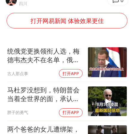
几元成本的AI广告导致千万市值蒸发
0
四川
浙江台州《告全体市民书》
打开网易新闻 体验效果更佳
梁家辉：到内地拍戏不是北上是回归
郑丽文：台湾从来没有“独立”过
酒店回应车内过夜被收150元
统俄党更换领衔人选，梅
梁家辉百花奖演讲落泪
德韦杰夫不在名单，俄政
坛释放出什么信号？
人民的健康、体质、幸福一脉相承
古人那点事
打开APP
马杜罗没想到，特朗普会
当着全世界的面，承认一
个众所周知的事实
胖子的勇气
打开APP
两个爸爸的女儿遭绑架，