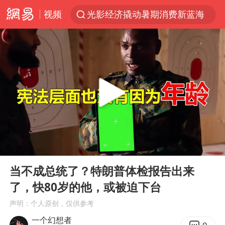
视频
光影经济撬动暑期消费新蓝海
西湖突现狂风暴雨 游客瞬间被浇透
隔20米开高仿奶茶店被判赔35万元
新疆景区自驾服务费改为按车收费
多家A股公司收到美国关税退款
“不怕六爷挂得多 就怕六爷挂一颗”
视频丨中国东方电气集团原党组副书记、董事宋致远被查
00:00
07:44
直击东北超：哈尔滨vs通辽
Play
Ent
full
香港宏福苑火灾或由烟头引起
当不成总统了？特朗普体检报告出来
了，快80岁的他，或被迫下台
白海豚将正面袭击贯穿浙江
声明：个人原创，仅供参考
36岁男演员成景区NPC后人气爆棚
一个幻想者