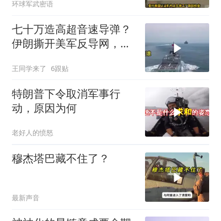
环球军武密语
七十万造高超音速导弹？
伊朗撕开美军反导网，炸
出中国工业底牌
王同学来了
6跟贴
特朗普下令取消军事行
动，原因为何
老好人的愤怒
穆杰塔巴藏不住了？
最新声音