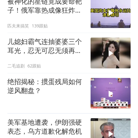
被神化的星链竟成要命靶
子！俄军靠热成像狂炸卫
星站，乌军沦为睁眼瞎到
匹夫来搞笑
139跟贴
底有多惨？
儿媳妇霸气连抽婆婆三个
耳光，忍无可忍无须再
忍，太解气了！
二毛追剧
62跟贴
绝招揭秘：掼蛋残局如何
逆风翻盘？
美军基地遭袭，伊朗强硬
表态，乌方道歉化解危机