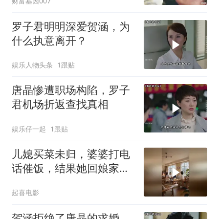
财富基因007
罗子君明明深爱贺涵，为
什么执意离开？
娱乐人物头条
1跟贴
唐晶惨遭职场构陷，罗子
君机场折返查找真相
娱乐仔一起
1跟贴
儿媳买菜未归，婆婆打电
话催饭，结果她回娘家吃
独食
起喜电影
贺涵拒绝了唐晶的求婚，