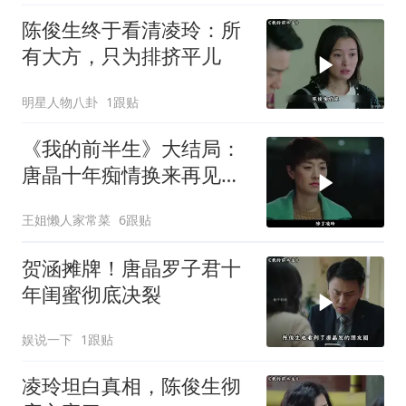
陈俊生终于看清凌玲：所
有大方，只为排挤平儿
明星人物八卦
1跟贴
《我的前半生》大结局：
唐晶十年痴情换来再见，
贺涵罗子君终成眷属？
王姐懒人家常菜
6跟贴
贺涵摊牌！唐晶罗子君十
年闺蜜彻底决裂
娱说一下
1跟贴
凌玲坦白真相，陈俊生彻