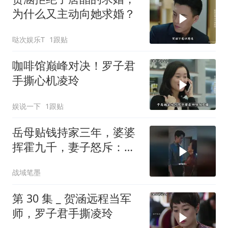
为什么又主动向她求婚？
哒次娱乐T
1跟贴
咖啡馆巅峰对决！罗子君
手撕心机凌玲
娱说一下
1跟贴
岳母贴钱持家三年，婆婆
挥霍九千，妻子怒斥：不
送走婆婆就离婚
战域笔墨
第 30 集 _ 贺涵远程当军
师，罗子君手撕凌玲