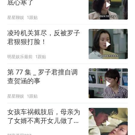
底心寒了
星星聊娱
1跟贴
凌玲机关算尽，反被罗子
君狠狠打脸！
明星娱乐最前
1跟贴
第 77 集 _ 罗子君擅自调
查贺涵的事
星星聊娱
1跟贴
女孩车祸截肢后，母亲为
了女婿不离开女儿做了多
少努力