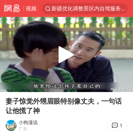
视频
新疆优化调整景区内自驾服务费
微信又有新功能，你可以“撤回”你的撤回了！
浙江上海等地有大雨或暴雨
梁家辉：到内地拍戏不是北上是回归
情侣平潭拍日出坠崖1死1伤
西湖突现狂风暴雨 游客瞬间被浇透
白海豚将正面袭击贯穿浙江
00:00
09:57
《欢迎来龙餐馆》口碑
Play
Ent
full
几元成本的AI广告导致千万市值蒸发
妻子惊觉外甥眉眼特别像丈夫，一句话
让他慌了神
商场现钱学森巨幅海报 负责人回应
杭州全市有序停课
小狗漫说
1
广东