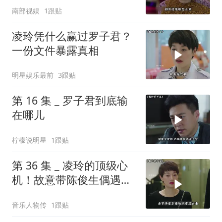
南部视娱
1跟贴
凌玲凭什么赢过罗子君？
一份文件暴露真相
明星娱乐最前
3跟贴
第 16 集 _ 罗子君到底输
在哪儿
柠檬说明星
1跟贴
第 36 集 _ 凌玲的顶级心
机！故意带陈俊生偶遇罗
子君
音乐人物传
1跟贴