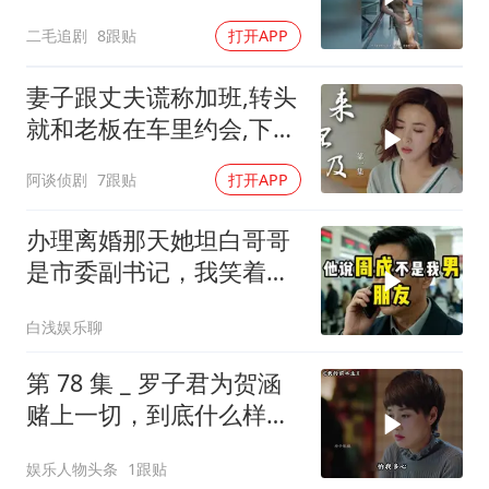
二毛追剧
8跟贴
打开APP
妻子跟丈夫谎称加班,转头
就和老板在车里约会,下秒
结局意外
阿谈侦剧
7跟贴
打开APP
办理离婚那天她坦白哥哥
是市委副书记，我笑着打
通省委组织部长
白浅娱乐聊
第 78 集 _ 罗子君为贺涵
赌上一切，到底什么样的
男人，能让一个女人不惜
娱乐人物头条
1跟贴
拿自己的前途去冒险