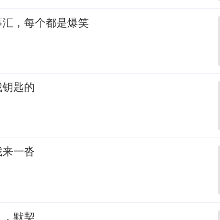
事汇，每个都是爆笑
找钥匙的
我来一沓
，，默契