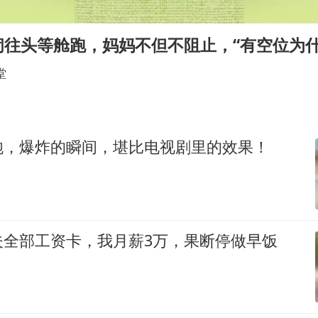
宇树科技王兴兴身家有望超200亿元
村民谈“梅姨”：叫的其实是“媒姨”
闹往头等舱跑，妈妈不但不阻止，“有空位为什
中国养老床位“三连降”
堂
五粮液渠道价一箱上涨近百元
法国下周开始禁止未经同意的电话营销
贵州轮胎子公司获美国退税8136万
炮，爆炸的瞬间，堪比电视剧里的效果！
郑国霖回应去景区上班被保安拦下
奋进开新局 实干挑大梁
夫全部工资卡，我月薪3万，果断停做早饭