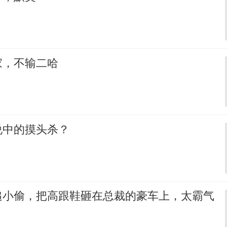
家，不输二哈
说中的摸头杀？
追小偷，把高跟鞋砸在总裁的豪车上，太霸气