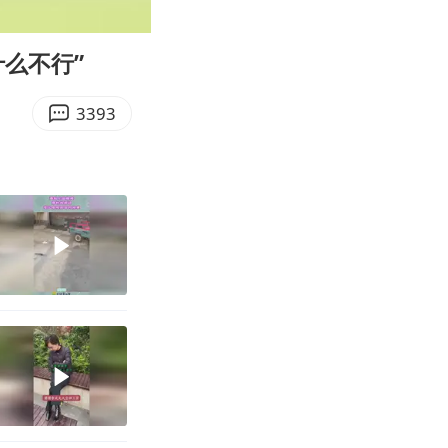
00:12
Enter
fullscreen
么不行”
3393