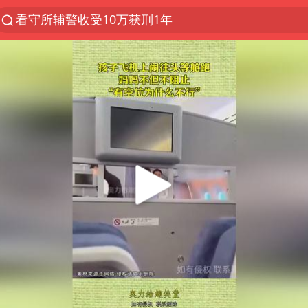
看守所辅警收受10万获刑1年
以“新”破局 首发经济点亮城市消费活力
中方回应是否在太平洋海底开采稀土
陈熠叫医疗暂停被驳回 带伤遭逆转
佛得角门将亮相智利俱乐部主场
27岁女子成组织卖淫集团主犯被通缉
深圳地面沉降致车辆损坏系谣言
宇树科技发行价格150.80元/股
泰国一女公务员妆容引争议 本人回应
把党建设得更加坚强有力
41岁女子为鼓励女儿考上985研究生