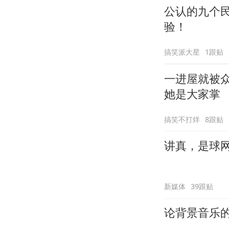
公认的九个
验！
搞笑派大星
1跟贴
一进屋就被
她是大家掌
搞笑不打烊
8跟贴
讲真，是球
新媒体
39跟贴
论背景音乐