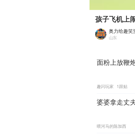
00:00
Play
孩子飞机上
奥力给趣笑
山东
面粉上放鞭
趣闪玩家
1跟贴
婆婆拿走丈
喂河马的陈加西