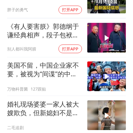
个众所周知的事实
胖子的勇气
打开APP
《有人要害朕》郭德纲于
谦经典相声，段子包袱满
满！
别人都叫我阿腈
打开APP
美国不留，中国企业家不
要，被视为“间谍”的中国
留学生没有出路
万物科普菌
127跟贴
婚礼现场婆婆一家人被大
嫂欺负，但新媳妇不是好
惹的！
二毛追剧