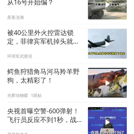
从16号开始编？
星夜涟漪
被40公里外火控雷达锁
定，菲律宾军机掉头就
跑，欧盟1500万也救不了
环球军武密语
场
鳄鱼狩猎角马河马羚羊野
狗，太精彩了！
光辉动物暖
1跟贴
央视首曝空警-600弹射！
飞行员反应不到1秒，战
友牺牲无人退缩！