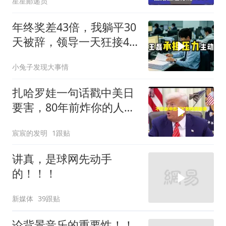
星星邮递员
年终奖差43倍，我躺平30
天被辞，领导一天狂接47
个退单电话
小兔子发现大事情
扎哈罗娃一句话戳中美日
要害，80年前炸你的人，
给你撑核保护伞
宸宸的发明
1跟贴
讲真，是球网先动手
的！！！
新媒体
39跟贴
论背景音乐的重要性！！