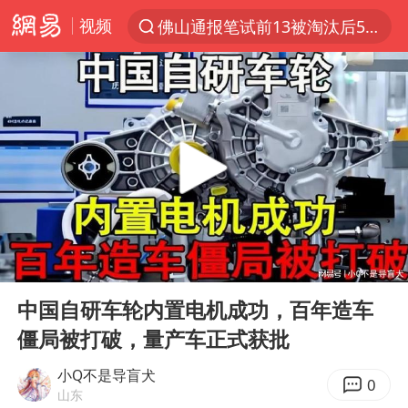
视频
佛山通报笔试前13被淘汰后5名进体检
上半年我国机械工业经济运行稳中有进
四川宜宾市高县发生4.9级地震
A股三大股指收涨
泰国枪击案凶手先杀祖父母后行凶
台风“白海豚”体型变大！环流面积接近13个浙江那么大
泰国校园枪击案死亡人数升至7人
00:00
26:19
“立秋的第一杯奶茶”又爆单了
Play
Ent
full
河南回应带薪错峰休假通知引争议
中国自研车轮内置电机成功，百年造车
僵局被打破，量产车正式获批
今日立秋你咬秋了吗
李云泽严重违纪违法
小Q不是导盲犬
0
山东