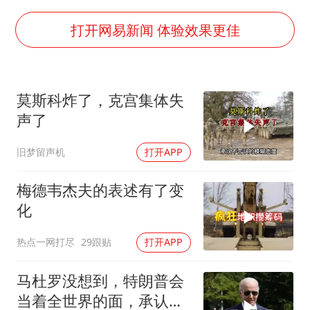
国防部：中国军队坚决反制任何闹海挑衅图谋
国防部回应日本试射“战斧”导弹
打开网易新闻 体验效果更佳
向鹏0-3不敌张本智和
江苏发布台风蓝色预警
莫斯科炸了，克宫集体失
陕西省委书记赶赴柞水县杏坪镇
声了
女孩摆摊卖菌子时收到北大通知书
旧梦留声机
打开APP
全球百万人“花钱干农活”
东方之约 相约未来
梅德韦杰夫的表述有了变
化
热点一网打尽
29跟贴
打开APP
马杜罗没想到，特朗普会
当着全世界的面，承认一