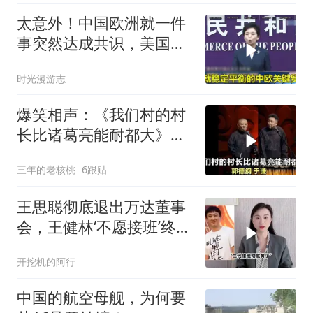
太意外！中国欧洲就一件
事突然达成共识，美国这
回彻底坐不住了？
时光漫游志
爆笑相声：《我们村的村
长比诸葛亮能耐都大》郭
德纲 于谦
三年的老核桃
6跟贴
王思聪彻底退出万达董事
会，王健林‘不愿接班’终究
成真
开挖机的阿行
中国的航空母舰，为何要