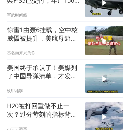
架F-35已交付，年产156
架！美国真“去工业化”
军武时间线
了？
惊雷1由轰6挂载，空中核
威慑被提升，美航母避入
夏威夷仍不安全
慕名而来只为你
美国终于承认了！美媒列
了中国导弹清单，才发现
美军根本拦不住
铁甲雄狮
H20被打回重做不止一
次？过分苛刻的指标背
后，是空军发展太快的学
小豆豆赛事