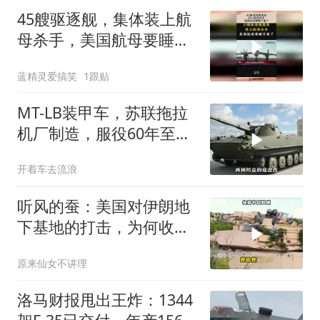
45艘驱逐舰，集体装上航
母杀手，美国航母要睡不
着了！
蓝精灵爱搞笑
1跟贴
MT-LB装甲车，苏联拖拉
机厂制造，服役60年至今
还在前线
开着车去流浪
听风的蚕：美国对伊朗地
下基地的打击，为何收效
甚微？
原来仙女不讲理
洛马财报甩出王炸：1344