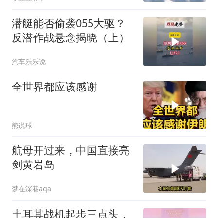
费
潜艇能否偷袭055大驱？
反潜作战悬念揭晓（上）
汽车乐乐说
全世界都应该感谢
熊说球
航母开过来，中国直接亮
剑黄岩岛
梦在深巷aqa
土耳其战机起步三点头，