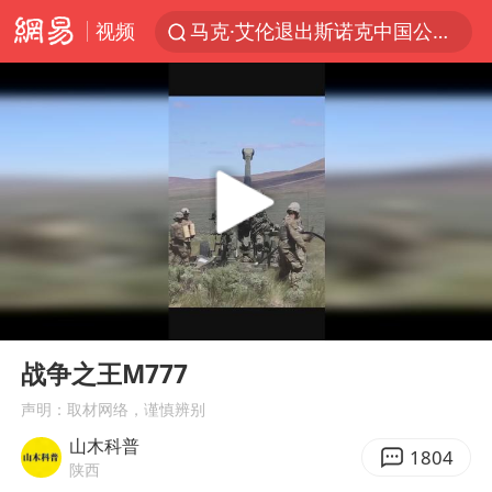
视频
马克·艾伦退出斯诺克中国公开赛
新疆优化调整景区内自驾服务费
上四休三，但降薪1000元，你接受吗？
央视新主播李秋莹孙亚鹏亮相
情侣平潭拍日出坠崖1死1伤
老挝国会主席赛宋蓬逝世
黄金牛市回来了吗
00:00
00:32
《欢迎来龙餐馆》口碑
Play
Ent
full
茅台部分直营店飞天茅台提价
战争之王M777
白海豚将正面袭击贯穿浙江
声明：取材网络，谨慎辨别
山木科普
酒店回应车内过夜被收150元
1804
陕西