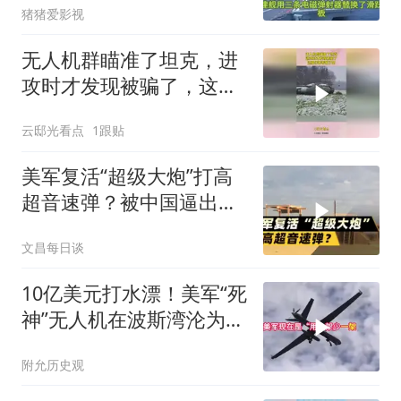
猪猪爱影视
无人机群瞄准了坦克，进
攻时才发现被骗了，这操
作都看傻了吧！
云邸光看点
1跟贴
美军复活“超级大炮”打高
超音速弹？被中国逼出来
的妙招
文昌每日谈
10亿美元打水漂！美军“死
神”无人机在波斯湾沦为
“一次性耗材”
附允历史观