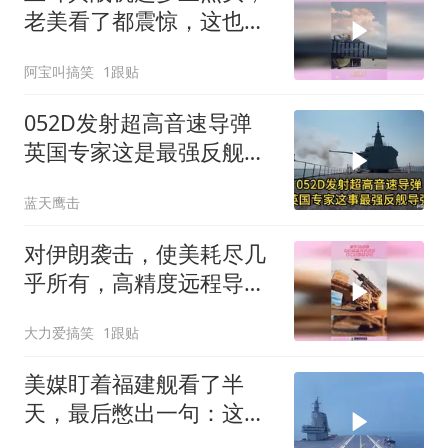
老美看了都震惊，这也太
夸张
阿宝叫搞笑
1跟贴
052D发射超高音速导弹
英国专家这是最强反舰导
弹！
蓝天鹰击
对伊朗袭击，使美耗尽几
乎所有，高精度远程导
弹！
大力爱搞笑
1跟贴
美媒盯着福建舰看了半
天，最后憋出一句：这不
是终点，是新起点