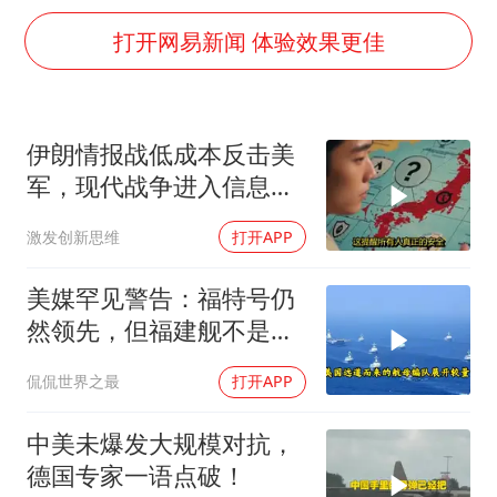
杭州全市有序停课
打开网易新闻 体验效果更佳
商场现钱学森巨幅海报 负责人回应
36岁男演员成景区NPC后人气爆棚
“不怕六爷挂得多 就怕六爷挂一颗”
伊朗情报战低成本反击美
微信又有新功能，你可以“撤回”你的撤回了！
军，现代战争进入信息战
乐享全民健身 共筑健康中国
新阶段
激发创新思维
打开APP
美媒罕见警告：福特号仍
然领先，但福建舰不是中
国航母终点，而是新起点
侃侃世界之最
打开APP
中美未爆发大规模对抗，
德国专家一语点破！