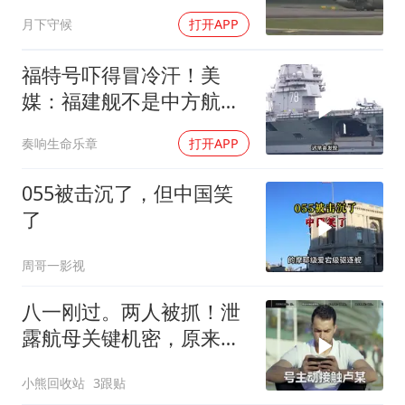
月下守候
打开APP
福特号吓得冒冷汗！美
媒：福建舰不是中方航母
终点，而是新起点！
奏响生命乐章
打开APP
055被击沉了，但中国笑
了
周哥一影视
八一刚过。两人被抓！泄
露航母关键机密，原来间
谍就在普通人身边
小熊回收站
3跟贴