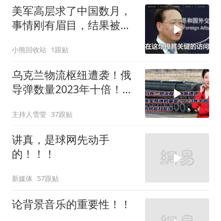
美军高层求了中国数月，
事情刚有眉目，结果被特
朗普一个动作搅黄
小熊回收站
1跟贴
乌克兰物流枢纽遭袭！俄
导弹数量2023年十倍！为
何越打越强？
主持人雪莹
37跟贴
讲真，是球网先动手
的！！！
新媒体
57跟贴
论背景音乐的重要性！！