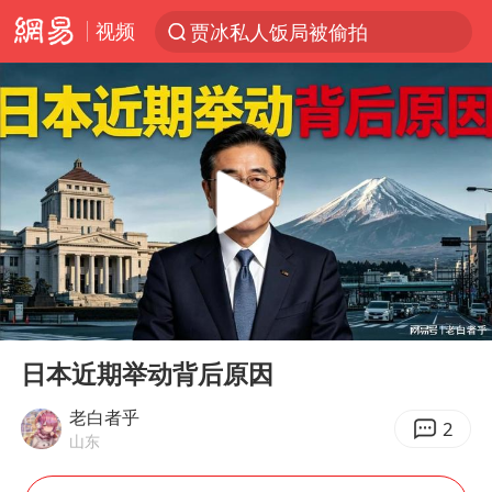
视频
贾冰私人饭局被偷拍
台风“白海豚”登陆 各地各部门全力应对
路虎卫士110 HSE限时降价
我国发现稀散金属独立新矿物——乌斯河锗矿
上海鼓励居家办公
多地银行上调存款利率
新疆生产建设兵团生态环境局原局长被查
00:00
06:26
朱一龙的鼻子怎么了
Play
Ent
full
5万元以下微型代步车集体遇冷
日本近期举动背后原因
大疆错失宇树
老白者乎
2
山东
费大厨口号更改 不再宣传小炒肉大王