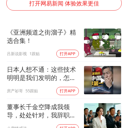
周星驰妈妈现身香港首映礼
打开网易新闻 体验效果更佳
上海地铁4条线路全线停运
4.2平卫生间补漏注胶花1.55万
《亚洲频道之街溜子》精
56岁刘奕君跟13岁女儿合跳
选合集！
三预警齐发 11个省份有大到暴雨
吕新说影视
1跟贴
打开APP
“还不如不放假”
梅婷12岁女儿百花奖发言
日本人想不通：这些技术
从科技创新看开局起步的时与势
明明是我们发明的，怎么
全被中方做成了世界第一
房产衫哥
55跟贴
打开APP
董事长千金空降成我领
导，处处针对，我辞职
后，3个月公司损失数亿