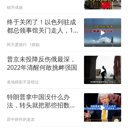
前，中方先送6字
锦升体娱
终于关闭了！以色列驻成
都总领事馆关门走人，12
年一个轮回
阿天爱旅行
1跟贴
普京未投降反伤俄最深，
2022年清醒何敢挑衅强国
各地精彩不容错过
特朗普拿中国没什么办
法，转头就把那些招数，
全往莫迪身上招呼了
田中耕作的老农