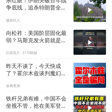
杀红眼！伊朗突破百年战
争底线，追杀特朗普全
家，血债必须血偿？
健身狂人
向松祚：美国阶层固化最
弱？马斯克发火箭就是答
案！
白宸侃片
3170跟贴
昨天不谈了，今天快成
了？霍尔木兹谈判魔幻反
转，全是骗局？
金梅煮酒
铁杆兄弟有难，中国不会
坐视不管，抢在美军登陆