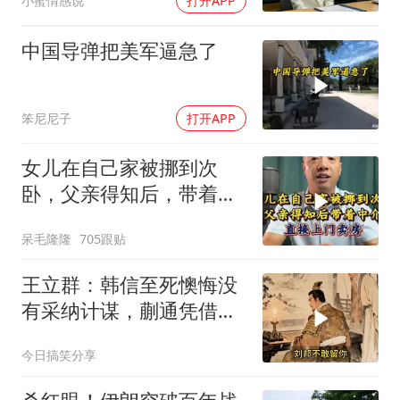
小蜜情感说
打开APP
中国导弹把美军逼急了
笨尼尼子
打开APP
女儿在自己家被挪到次
卧，父亲得知后，带着中
介直接上门卖房
呆毛隆隆
705跟贴
王立群：韩信至死懊悔没
有采纳计谋，蒯通凭借辩
术从刀口脱身
今日搞笑分享