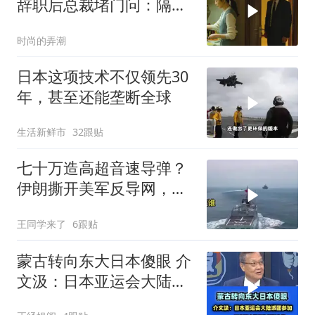
辞职后总裁堵门问：隔壁
楼你买的？
时尚的弄潮
日本这项技术不仅领先30
年，甚至还能垄断全球
生活新鲜市
32跟贴
七十万造高超音速导弹？
伊朗撕开美军反导网，炸
出中国工业底牌
王同学来了
6跟贴
蒙古转向东大日本傻眼 介
文汲：日本亚运会大陆派
团参加！