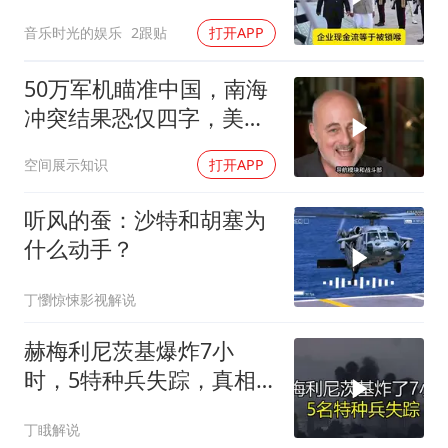
音乐时光的娱乐
2跟贴
打开APP
50万军机瞄准中国，南海
冲突结果恐仅四字，美防
长曾紧急下令
空间展示知识
打开APP
听风的蚕：沙特和胡塞为
什么动手？
丁懰惊悚影视解说
赫梅利尼茨基爆炸7小
时，5特种兵失踪，真相
远超想象
丁睋解说