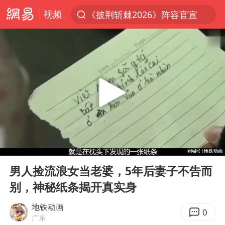
视频
《披荆斩棘2026》阵容官宣
夏日经济乘热而上 消费市场向新而行
白海豚对华东华北影响会大于巴威
以拒绝“和平委员会”的加沙和平计划
浙江省甬江发生2026年第1号洪水
美将每月供乌爱国者拦截导弹
独闯南太行的失联女生最后轨迹已确认
00:00
07:20
央视新主播李秋莹母校发文祝贺
Play
Ent
full
白海豚北上或致京津冀暴雨
男人捡流浪女当老婆，5年后妻子不告而
别，神秘纸条揭开真实身
全球最大级别运输船通过长江大桥
上门女婿出轨女邻居多年被判重婚罪
地铁动画
0
广东