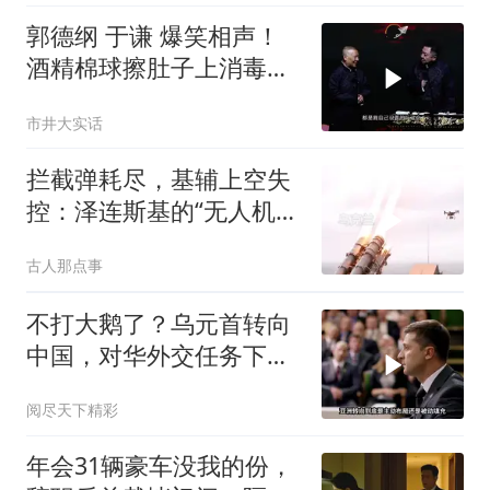
郭德纲 于谦 爆笑相声！
酒精棉球擦肚子上消毒，
拿云南白药擦刀，是不是
市井大实话
擦反了？
拦截弹耗尽，基辅上空失
控：泽连斯基的“无人机神
话”为何突然没人提了
古人那点事
不打大鹅了？乌元首转向
中国，对华外交任务下
达，中乌风向已变
阅尽天下精彩
年会31辆豪车没我的份，