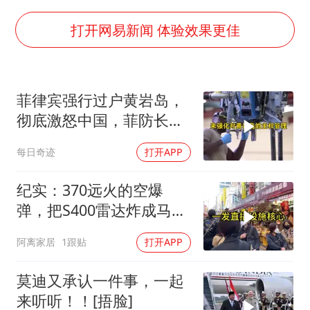
国足U17与阿森纳决赛取消 并列冠军
香港刷新1884年以来最高气温纪录
打开网易新闻 体验效果更佳
上海全力守护市民“菜篮子”
暑期研学游升温 在旅途中增长知识
菲律宾强行过户黄岩岛，
猫咪过火把节被抹成黑猫
彻底激怒中国，菲防长：
宝妈给四胞胎取名平安喜乐
谁敢挺中，就滚蛋
每日奇迹
打开APP
BLG经理辟谣Bin离队
总书记点赞的非遗苗绣焕发新生机
纪实：370远火的空爆
弹，把S400雷达炸成马蜂
窝，靶标惨状让台军急眼
阿离家居
1跟贴
打开APP
了
莫迪又承认一件事，一起
来听听！！[捂脸]