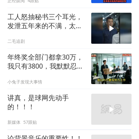
正经娱阅
4跟贴
工人怒抽秘书三个耳光，
发泄五年来的不满，太解
气了！
二毛追剧
年终奖全部门都拿30万，
我只有3800，我默默忍
受，七天后合同到期我离
小兔子发现大事情
职
讲真，是球网先动手
的！！！
新媒体
57跟贴
论背景音乐的重要性！！