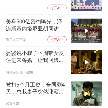
打开APP
美乌500亿密约曝光，泽
连斯基内塔尼亚胡同访白
宫促两战联动
看尽人间百态
打开APP
婆婆说小叔子下周带女友
住进来备婚，让我回娘家
住2个月，我点头
阿芒娱乐说
4跟贴
被扣5个月工资，合同剩4
天，总裁妻子突然涨薪续
签，我递辞呈她慌了
起喜电影