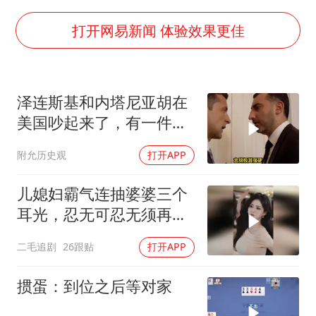
河南试行周五下午弹性离岗
南大数院院长疑辞职信里写不想干了
打开网易新闻 体验效果更佳
小伙靠AI减肥 45天瘦40斤进了ICU
李亚鹏向地铁吐血女孩捐99999元
泽连斯基和内塔尼亚胡在
新华社权威快报|我国编制完成新版全月地质图
美国吵起来了，有一件事
中国经济展现强大韧性和活力
让他俩都很愤怒
附允历史观
打开APP
儿媳妇霸气连抽婆婆三个
耳光，忍无可忍无须再
忍，太解气了！
二毛追剧
26跟贴
打开APP
掼蛋：到位之后等对家