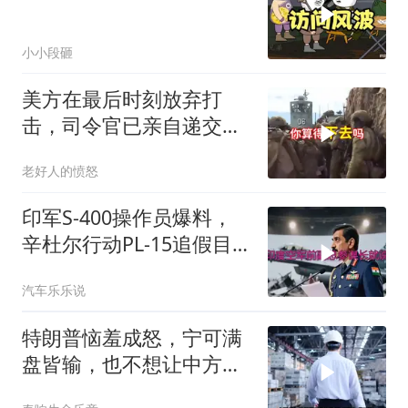
小小段砸
美方在最后时刻放弃打
击，司令官已亲自递交文
书
老好人的愤怒
印军S-400操作员爆料，
辛杜尔行动PL-15追假目
标，动能丧失坠印境
汽车乐乐说
特朗普恼羞成怒，宁可满
盘皆输，也不想让中方供
应链做成一件大事