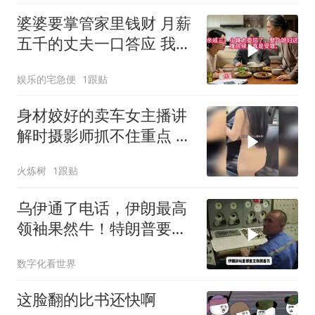
婆婆要掌管家里钱财 月薪
五千的丈夫一口答应 我拒
交工资卡不做饭
娱乐的宅急便
1跟贴
身材姣好的卖车女主播讲
解时摄影师抓不住重点 女
主播当场怒斥
火炼树
1跟贴
乌伊通了电话，伊朗最高
领袖果然牛！特朗普要气
炸，中国松了口气
数字化看世界
这脸翻的比书还快啊