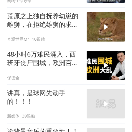
奏响生命乐章
荒原之上独自抚养幼崽的
雌狮，在拒绝雄狮的求偶
时，竟然被用饥饿来报复
奇观世界Mr
10跟贴
48小时6万难民涌入，西
班牙丧尸围城，欧洲百年
霸权终极反噬！
保德全
讲真，是球网先动手
的！！！
新媒体
39跟贴
论背景音乐的重要性！！