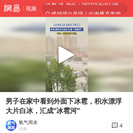
视频
维持强台风级！白海豚直奔华东沿海
印度暴发金迪普拉病毒
41岁女子为鼓励女儿考上985研究生
80后女柜员获聘4200亿银行副行长
陕西潼关强降雨引发土崖滑坡1人失联
陕西柞水县突发泥石流致1死2失联
24小时不关空调 电费反而更低？
00:00
00:12
“梅姨”已是老年人 死刑或适用受限
Play
Ent
full
“事业单位招聘不是人情买卖”
男子在家中看到外面下冰雹，积水漂浮
大片白冰，汇成“冰雹河”
美国退回1000亿美元关税
你常吃的兰州拉面要改名了
氧气周末
4
河南