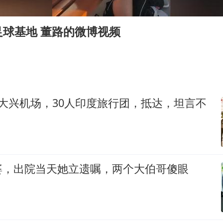
泰国校园枪击事件已致8死30余伤
光伏八巨头签署“不低于成本价”倡议
足球基地 董路的微博视频
胡彦斌获《歌手2026》歌王
宇树王兴兴被问了360多个问题
79岁老人被城管撞倒后离世案一审开庭
2名小孩玩手机低头幅度近乎折叠
大兴机场，30人印度旅行团，抵达，坦言不
四川宜宾地震网友称睡觉被摇醒
夯实基础开新局
婆，出院当天她立遗嘱，两个大伯哥傻眼