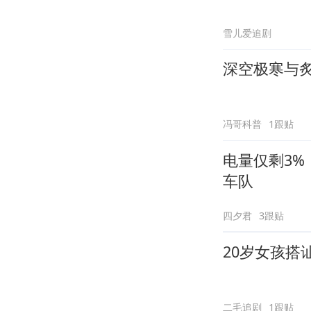
雪儿爱追剧
深空极寒与
冯哥科普
1跟贴
电量仅剩3
车队
四夕君
3跟贴
20岁女孩搭
二毛追剧
1跟贴