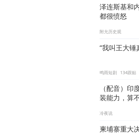
泽连斯基和
都很愤怒
附允历史观
“我叫王大锤
鸣雨短剧
134跟贴
（配音）印度
装能力，算
冷夜说
柬埔寨重大决