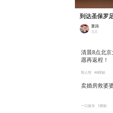
00:00
Play
到达圣保罗
董路
北京
清晨8点北京
愿再返程！
悟人性
46跟贴
卖婚房救婆
一口娱乐
1跟贴