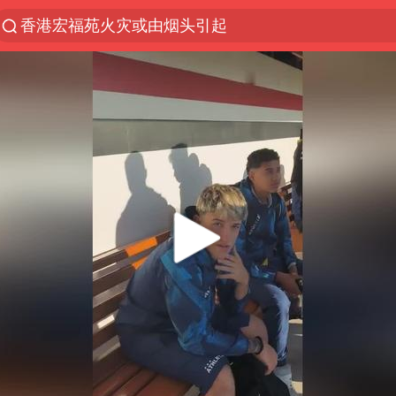
香港宏福苑火灾或由烟头引起
“China Cool”火了，老外爱上中国避暑游
台风白海豚闭眼了
浙江海事局启动Ⅰ级防台应急响应
泰国初中生饮弹自尽前开了26枪
云南一地村民过火把节意外灼伤16人
预计“白海豚”明晚将在浙江舟山到福建福鼎一带沿海
用AI造出新病毒意味着什么
美股创4月份以来最大单周涨幅
王虹邓煜的同学获统计学界诺贝尔奖
台州《告全体市民书》：非必要不外出