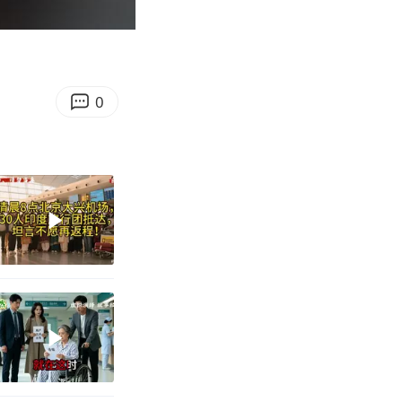
01:08
Enter
fullscreen
0