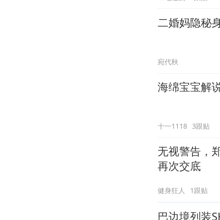
二婚妈隐秘
宛代秋
海绵宝宝解说
十一1118
3跟贴
无视警告，
再次交底
健身狂人
1跟贴
巴边境列装S