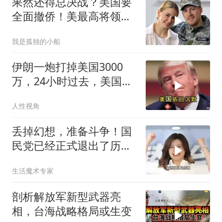
果然还得总决战？美国要
全面撤侨！美最高将领：
决战伊朗随时能打
我是孤独的小船
伊朗一炮打掉美国3000
万，24小时过去，美国依
旧沉默
人性视角
丢掉幻想，准备斗争！国
民党已经正式退出了历史
舞台的主角席位！
生活魔术专家
剖析解放军新型武器亮
相，台海战略格局或生变