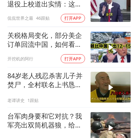
退役上校道出实情：这场
仗美国已经输了
侃侃世界之最
46跟贴
打开APP
关税格局变化，部分美企
订单回流中国，如何看待
特朗普关税政策得失。来
开挖机的阿行
打开APP
听听
84岁老人残忍杀害儿子并
焚尸，全村联名上书恳求
轻判，得知缘由警察心疼
老谭讲史
1跟贴
落泪
台军肉身要和它对抗？我
军亮出双筒机器狼，给登
陆步兵扫清通道