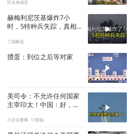
匹夫来搞笑
赫梅利尼茨基爆炸7小
时，5特种兵失踪，真相
远超想象
丁睋解说
掼蛋：到位之后等对家
美司令：不允许任何国家
主宰印太！中国：好，轰
6N就挂一枚弹升空
小豆豆赛事
17跟贴