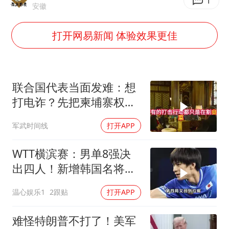
1
安徽
国防部：坚决反制任何闹海挑衅图谋
胡彦斌韩磊 谁帮谁
打开网易新闻 体验效果更佳
胡彦斌获《歌手2026》歌王
秋天的第一杯奶茶到底有多火
联合国代表当面发难：想
38岁演员求职万岁山NPC成功
打电诈？先把柬埔寨权贵
我国外贸延续良好增长态势
的底裤扒了！
军武时间线
打开APP
胜宏科技：股票交易异常波动
夯实基础开新局
WTT横滨赛：男单8强决
出四人！新增韩国名将晋
级，日本队已占2席
温心娱乐1
2跟贴
打开APP
难怪特朗普不打了！美军