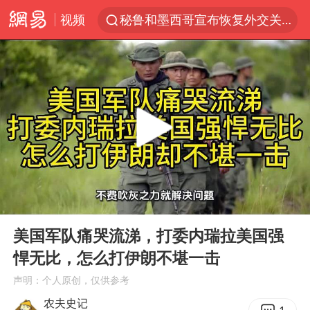
秘鲁和墨西哥宣布恢复外交关系
视频
沙特土耳其巴基斯坦签署共同防务协议
“电影+”如何激发千亿级消费新活力？
泉州市委书记张毅恭被查
台风白海豚已进入24小时警戒线
全球首个长时储能一体化产业园量产
台风白海豚或吞并鲸鱼 登陆地点更新
四川宜宾市高县4.9级地震致1人死亡
00:00
06:58
Play
Ent
名创优品回应女子吐槽内裤质量差
full
美国军队痛哭流涕，打委内瑞拉美国强
中巨芯：上半年归母净利润1405.77万元
悍无比，怎么打伊朗不堪一击
中国女篮70-67险胜尼日利亚女篮
声明：个人原创，仅供参考
U17国足点球大战淘汰河床晋级决赛
农夫史记