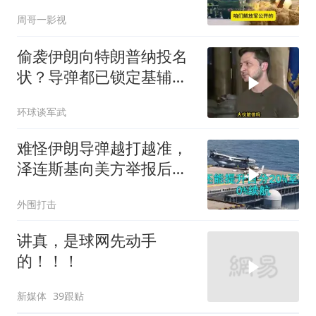
周哥一影视
偷袭伊朗向特朗普纳投名
状？导弹都已锁定基辅才
火速道歉，泽连斯基这场
环球谈军武
豪赌到底有多疯？
难怪伊朗导弹越打越准，
泽连斯基向美方举报后，
特朗普宣布不打了
外围打击
讲真，是球网先动手
的！！！
新媒体
39跟贴