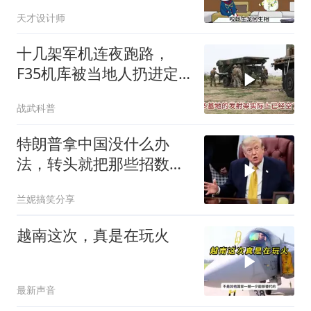
天才设计师
十几架军机连夜跑路，
F35机库被当地人扔进定
位器，美军在中东的老底
战武科普
让人掀了个干净
特朗普拿中国没什么办
法，转头就把那些招数，
全往莫迪身上招呼了
兰妮搞笑分享
越南这次，真是在玩火
最新声音