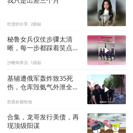
我只是出差三个月
吃货的分享
2跟贴
秘鲁女兵仪仗步骤太清
晰，每一步都踩着笑点，
脚不麻算我输！
沙雕饲养员
1跟贴
基辅遭俄军轰炸致35死
伤，仓库毁氨气外泄全城
警报
把喜欢都给他
合集，龙哥发行美债，再
现顶级阳谋