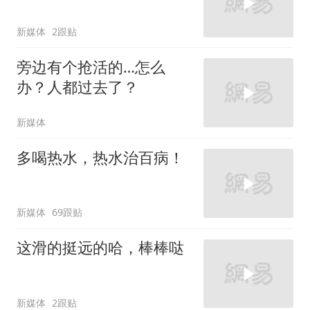
新媒体
2跟贴
旁边有个抢活的…怎么
办？人都过去了？
新媒体
多喝热水，热水治百病！
新媒体
69跟贴
这滑的挺远的哈，棒棒哒
新媒体
2跟贴