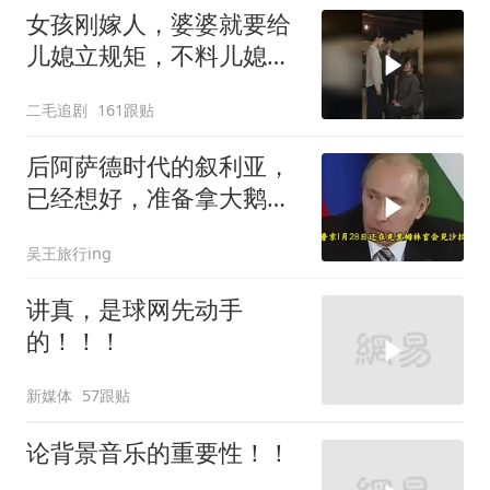
女孩刚嫁人，婆婆就要给
儿媳立规矩，不料儿媳不
是好惹的！
二毛追剧
161跟贴
后阿萨德时代的叙利亚，
已经想好，准备拿大鹅石
油叩响西方大门
吴王旅行ing
讲真，是球网先动手
的！！！
新媒体
57跟贴
论背景音乐的重要性！！