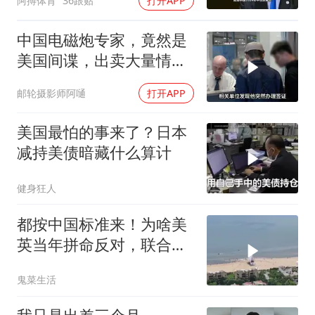
阿搏体育
36跟贴
打开APP
中国电磁炮专家，竟然是
美国间谍，出卖大量情
报，让国家损失惨重
邮轮摄影师阿嗵
打开APP
美国最怕的事来了？日本
减持美债暗藏什么算计
健身狂人
都按中国标准来！为啥美
英当年拼命反对，联合国
反而全盘接受？
鬼菜生活