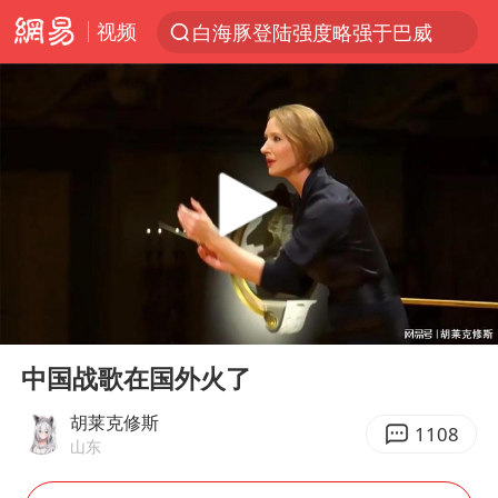
视频
白海豚登陆强度略强于巴威
上半年我国经营主体结构持续优化
《披荆斩棘2026》阵容官宣
杭州机场已取消航班388架次
浙江省委书记：该停下的坚决停下来
中国籍豪华游艇富商之子在泰国被杀
白海豚北上或致京津冀暴雨
00:00
00:43
上海有出现龙卷潜势
Play
Ent
full
新疆一婚礼线上邀请引热议
中国战歌在国外火了
广西公开征集涉黑涉恶犯罪线索
胡莱克修斯
1108
山东
中国第1高楼阻尼器摆动明显