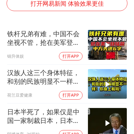
上海大部迎大暴雨
打开网易新闻 体验效果更佳
国足U17与阿森纳决赛取消 并列冠军
上门女婿出轨女邻居多年被判重婚罪
铁杆兄弟有难，中国不会
构建更高水平的全民健身公共服务体系
坐视不管，抢在美军登陆
王艺迪2-4不敌张本美和止步4强
前，中方先送6字
锦升体娱
打开APP
司机见竹子晃动紧急停车救下全车人
灌溉水坝被隔成鱼塘 村民投诉20余年
汉族人这三个身体特征，
奋力开创中国式现代化建设新局面
和别的民族明显不一样！
你身上有吗！
荷兰豆爱健康
打开APP
日本半死了，如果仅是中
国一家制裁日本，日本可
能还剩一口气